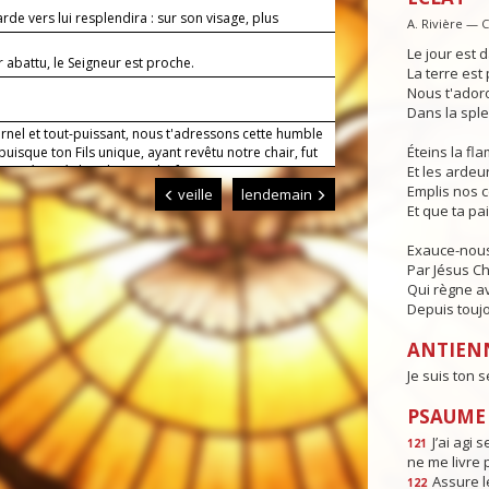
rde vers lui resplendira : sur son visage, plus
A. Rivière — 
tume.
Le jour est d
 abattu, le Seigneur est proche.
La terre est 
Nous t'adoro
Dans la sple
rnel et tout-puissant, nous t'adressons cette humble
Éteins la f
 puisque ton Fils unique, ayant revêtu notre chair, fut
our présenté dans le Temple, fais que nous puissions
Et les ardeur
vec une âme purifiée, nous présenter devant toi.
Emplis nos 
veille
lendemain
Et que ta pa
Exauce-nous
Par Jésus Ch
Qui règne av
Depuis toujo
ANTIEN
Je suis ton s
PSAUME :
J’ai agi s
121
ne me livre 
Assure l
122