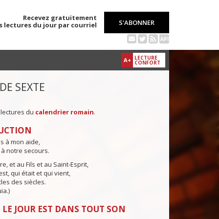
Recevez gratuitement
S'ABONNER
s lectures du jour par courriel
API
LECTURE
A+
CONFORT
 DE SEXTE
 lectures du
calendrier romain
.
UCTION
ns à mon aide,
 à notre secours.
e, et au Fils et au Saint-Esprit,
st, qui était et qui vient,
cles des siècles.
ia.)
 LE JOUR EST DANS TOUT SON