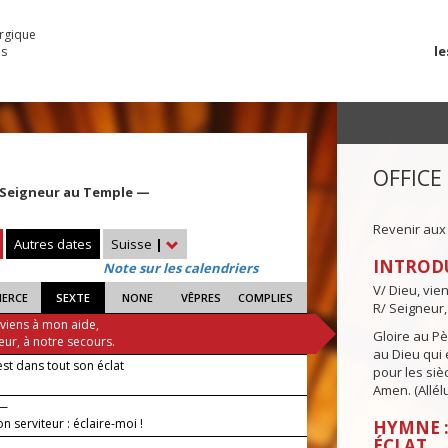
urgique
le
es
OFFICE
 Seigneur au Temple —
Revenir aux
Autres dates
Suisse
|
INTROD
Note sur les calendriers
V/ Dieu, vie
IERCE
SEXTE
NONE
VÊPRES
COMPLIES
R/ Seigneur,
 viens à mon aide,
Gloire au Pèr
eur, à notre secours.
au Dieu qui e
est dans tout son éclat
pour les siè
Amen. (Allélu
 —
ton serviteur : éclaire-moi !
HYMNE :
ÉCLAT