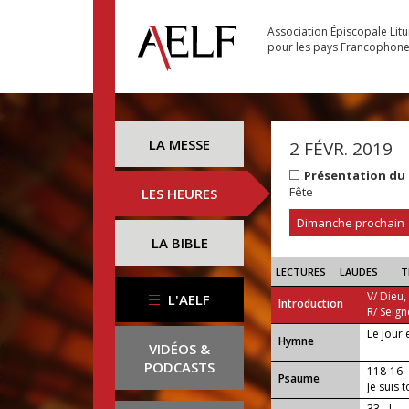
Association Épiscopale Lit
pour les pays Francophon
LA MESSE
2 FÉVR. 2019
Présentation du
Fête
LES HEURES
Dimanche prochain
LA BIBLE
LECTURES
LAUDES
T
V/ Dieu,
L'AELF
Introduction
R/ Seign
Le jour 
...
Hymne
VIDÉOS &
PODCASTS
118-16
Psaume
Je suis 
33 - I —