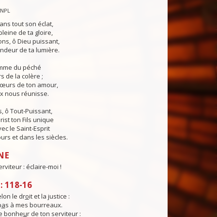
CNPL
ans tout son éclat,
pleine de ta gloire,
ns, ô Dieu puissant,
ndeur de ta lumière.
lamme du péché
s de la colère ;
cœurs de ton amour,
ix nous réunisse.
, ô Tout-Puissant,
rist ton Fils unique
ec le Saint-Esprit
urs et dans les siècles.
NE
erviteur : éclaire-moi !
 118-16
elon le dr
o
it et la justice :
p
a
s à mes bourreaux.
e bonhe
u
r de ton serviteur :