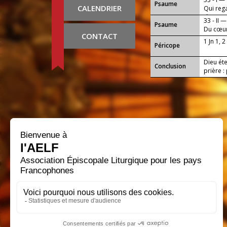
Psaume
CALENDRIER
Qui rega
d’amer
33 - II —
Psaume
Du cœur
CONTACT
1 Jn 1, 2
Péricope
Dieu éte
Conclusion
prière :
en ce j
aussi, a