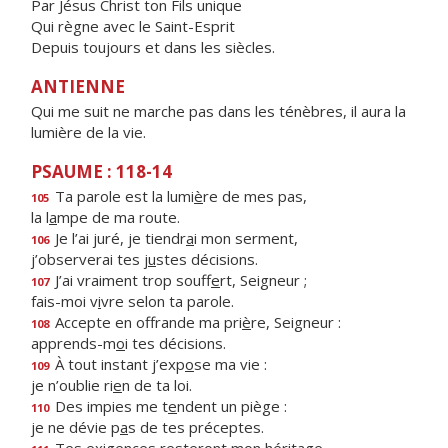
Par Jésus Christ ton Fils unique
Qui règne avec le Saint-Esprit
Depuis toujours et dans les siècles.
ANTIENNE
Qui me suit ne marche pas dans les ténèbres, il aura la
lumière de la vie.
PSAUME : 118-14
Ta parole est la lumi
è
re de mes pas,
105
la l
a
mpe de ma route.
Je l’ai juré, je tiendr
a
i mon serment,
106
j’observerai tes j
u
stes décisions.
J’ai vraiment trop souff
e
rt, Seigneur ;
107
fais-moi v
i
vre selon ta parole.
Accepte en offrande ma pri
è
re, Seigneur :
108
apprends-m
o
i tes décisions.
À tout instant j’exp
o
se ma vie :
109
je n’oublie ri
e
n de ta loi.
Des impies me t
e
ndent un piège :
110
je ne dévie p
a
s de tes préceptes.