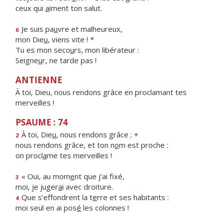
ceux qui
a
iment ton salut.
Je suis pa
u
vre et malheureux,
6
mon Die
u
, viens vite ! *
Tu es mon seco
u
rs, mon libérateur :
Seigne
u
r, ne tarde pas !
ANTIENNE
À toi, Dieu, nous rendons grâce en proclamant tes
merveilles !
PSAUME : 74
À toi, Die
u
, nous rendons grâce ; +
2
nous rendons grâce, et ton n
o
m est proche :
on procl
a
me tes merveilles !
« Oui, au mom
e
nt que j’ai fixé,
3
moi, je juger
a
i avec droiture.
Que s’effondrent la t
e
rre et ses habitants :
4
moi seul en ai pos
é
les colonnes !