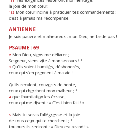
Tes exigences rester
o
nt mon héritage,
111
la j
o
ie de mon cœur.
Mon cœur incline à pratiqu
e
r tes commandements :
112
c’est à jam
a
is ma récompense.
ANTIENNE
Je suis pauvre et malheureux : mon Dieu, ne tarde pas !
PSAUME : 69
Mon Dieu, vi
e
ns me délivrer ;
2
Seigneur, viens v
i
te à mon secours ! *
Qu’ils soient humili
é
s, déshonorés,
3
ceux qui s’en pr
e
nnent à ma vie !
Qu’ils reculent, couv
e
rts de honte,
ceux qui ch
e
rchent mon malheur ; *
que l’humiliati
o
n les écrase,
4
ceux qui me d
i
sent : « C’est bien fait ! »
Mais tu seras l’allégr
e
sse et la joie
5
de tous ce
u
x qui te cherchent ; *
toujours ils redir
o
nt : « Dieu est grand ! »