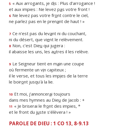
« Aux arrogants, je d
i
s : Plus d’arrogance !
5
et aux impies : Ne levez p
a
s votre front !
Ne levez pas votre fr
o
nt contre le ciel,
6
ne parlez pas en le pren
a
nt de haut ! »
Ce n’est pas du lev
a
nt ni du couchant,
7
ni du désert, que vi
e
nt le relèvement.
Non, c’est Die
u
qui jugera :
8
il abaisse les uns, les a
u
tres il les relève.
Le Seigneur tient en m
a
in une coupe
9
où fermente un v
i
n capiteux ;
il le verse, et tous les imp
i
es de la terre
le boir
o
nt jusqu’à la lie.
Et moi, j’annoncer
a
i toujours
10
dans mes hymnes au Die
u
de Jacob : +
« Je briserai le fr
o
nt des impies, *
11
et le front du j
u
ste s’élèvera ! »
PAROLE DE DIEU : 1 CO 13, 8-9.13