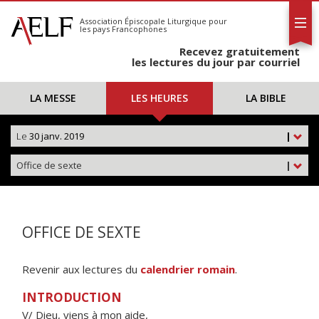
L'AELF
S'abonner
Association Épiscopale Liturgique
pour
les pays Francophones
Calendrier
Recevez gratuitement
Contact
les lectures du jour par courriel
LA MESSE
LES HEURES
LA BIBLE
Le
30 janv. 2019
|
Office de sexte
|
OFFICE DE SEXTE
Revenir aux lectures du
calendrier romain
.
INTRODUCTION
V/ Dieu, viens à mon aide,