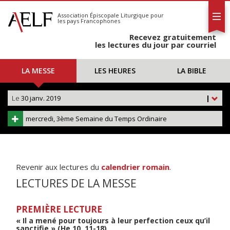
L'AELF
S'abonner
Association Épiscopale Liturgique
pour
les pays Francophones
Calendrier
Recevez gratuitement
Contact
les lectures du jour par courriel
LA MESSE
LES HEURES
LA BIBLE
Le
30 janv. 2019
|
mercredi, 3ème Semaine du Temps Ordinaire
Revenir aux lectures du
calendrier romain
.
LECTURES DE LA MESSE
PREMIÈRE LECTURE
« Il a mené pour toujours à leur perfection ceux qu’il
sanctifie » (He 10, 11-18)