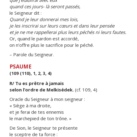
que j’établirai avec eux
quand ces jours- là seront passés,
le Seigneur dit :
Quand je leur donnerai mes lois,
je les inscrirai sur leurs cœurs et dans leur pensée
et je ne me rappellerai plus leurs péchés ni leurs fautes.
Or, quand le pardon est accordé,
on n’offre plus le sacrifice pour le péché.
– Parole du Seigneur.
PSAUME
(109 (110), 1, 2, 3, 4)
R/ Tu es prêtre à jamais
selon l’ordre de Melkisédek.
(cf. 109, 4)
Oracle du Seigneur à mon seigneur :
« Siège à ma droite,
et je ferai de tes ennemis
le marchepied de ton trône. »
De Sion, le Seigneur te présente
le sceptre de ta force :