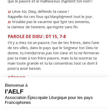
que le pauvre et le malheureux ch
a
ntent ton nom !
Lève-toi, Die
u
, défends ta cause !
22
Rappelle-toi ces fous qui blasph
è
ment tout le jour.
N’oublie pas le vacarme que f
o
nt tes ennemis,
23
la clameur de l’ennemi, qui m
o
nte sans fin.
PAROLE DE DIEU : DT 15, 7-8
S’il y a chez toi un pauvre, l’un de tes frères, dans l’une
de tes villes, dans le pays que le Seigneur ton Dieu te
donne, tu n’endurciras pas ton cœur et tu ne fermeras
pas ta main à ton frère pauvre, mais tu lui ouvriras ta
main toute grande et tu lui consentiras tout ce dont il
pourra avoir besoin.
RÉPONS
V/ Le Seigneur délivrera le pauvre qui l’appelle,
le pauvre dont il sauve la vie.
ORAISON
Dieu qui as révélé à l’Apôtre Pierre ta volonté de