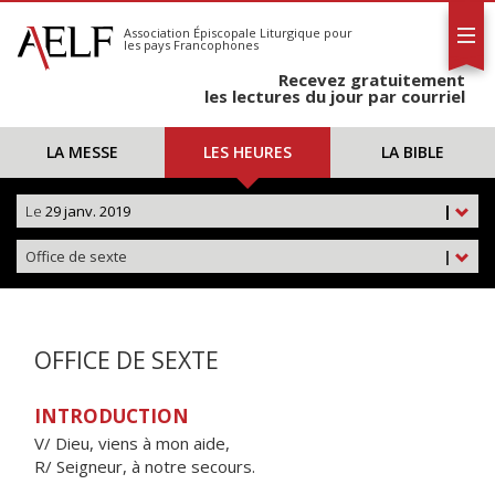
L'AELF
S'abonner
Association Épiscopale Liturgique
pour
les pays Francophones
Calendrier
Recevez gratuitement
Contact
les lectures du jour par courriel
LA MESSE
LES HEURES
LA BIBLE
Le
29 janv. 2019
|
Office de sexte
|
OFFICE DE SEXTE
INTRODUCTION
V/ Dieu, viens à mon aide,
R/ Seigneur, à notre secours.