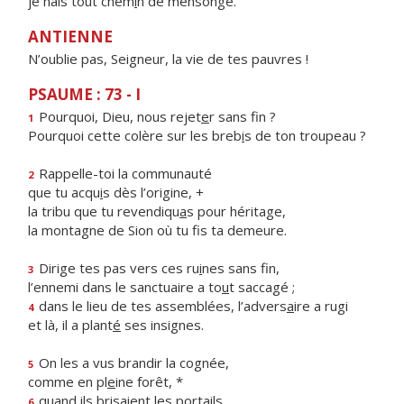
je hais tout chem
i
n de mensonge.
ANTIENNE
N’oublie pas, Seigneur, la vie de tes pauvres !
PSAUME : 73 - I
Pourquoi, Dieu, nous rejet
e
r sans fin ?
1
Pourquoi cette colère sur les breb
i
s de ton troupeau ?
Rappelle-toi la communauté
2
que tu acqu
i
s dès l’origine, +
la tribu que tu revendiqu
a
s pour héritage,
la montagne de Sion où tu f
s ta demeure.
Dirige tes pas vers ces ru
i
nes sans fin,
3
l’ennemi dans le sanctuaire a to
u
t saccagé ;
dans le lieu de tes assemblées, l’advers
a
ire a rugi
4
et là, il a plant
é
ses insignes.
On les a vus brandir la cognée,
5
comme en pl
e
ine forêt, *
quand ils brisaient les portails
6