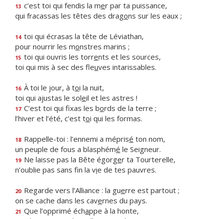
c’est toi qui fendis la m
e
r par ta puissance,
13
qui fracassas les têtes des drag
o
ns sur les eaux ;
toi qui écrasas la tête de Léviathan,
14
pour nourrir les m
o
nstres marins ;
toi qui ouvris les torr
e
nts et les sources,
15
toi qui mis à sec des fle
u
ves intarissables.
À toi le jour, à t
o
i la nuit,
16
toi qui ajustas le sol
e
il et les astres !
C’est toi qui fixas les b
o
rds de la terre ;
17
l’hiver et l’été, c’est t
o
i qui les formas.
Rappelle-toi : l’ennemi a mépris
é
ton nom,
18
un peuple de fous a blasphém
é
le Seigneur.
Ne laisse pas la Bête égorg
e
r ta Tourterelle,
19
n’oublie pas sans fin la v
i
e de tes pauvres.
Regarde vers l’Alliance : la gu
e
rre est partout ;
20
on se cache dans les cav
e
rnes du pays.
Que l’opprimé éch
a
ppe à la honte,
21