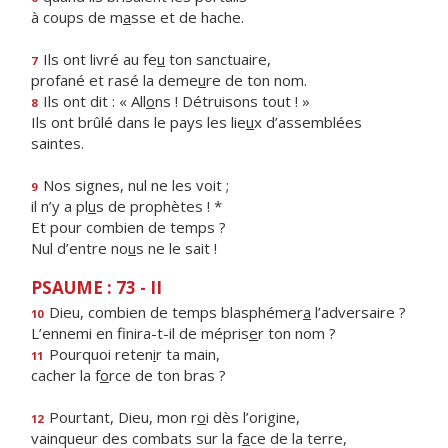
à coups de m
a
sse et de hache.
Ils ont livré au fe
u
ton sanctuaire,
7
profané et rasé la deme
u
re de ton nom.
Ils ont dit : « All
o
ns ! Détruisons tout ! »
8
Ils ont brûlé dans le pays les lie
u
x d’assemblées
saintes.
Nos signes, nul ne les voit ;
9
il n’y a pl
u
s de prophètes ! *
Et pour combien de temps ?
Nul d’entre no
u
s ne le sait !
PSAUME : 73 - II
Dieu, combien de temps blasphémer
a
l’adversaire ?
10
L’ennemi en finira-t-il de mépris
e
r ton nom ?
Pourquoi reten
i
r ta main,
11
cacher la f
o
rce de ton bras ?
Pourtant, Dieu, mon r
o
i dès l’origine,
12
vainqueur des combats sur la f
a
ce de la terre,