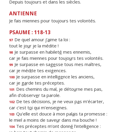
Depuis toujours et dans les siècles.
ANTIENNE
Je fais miennes pour toujours tes volontés.
PSAUME : 118-13
De quel amour j’
a
ime ta loi :
97
tout le jo
u
r je la médite !
Je surpasse en habilet
é
mes ennemis,
98
car je fais miennes pour toujo
u
rs tes volontés.
Je surpasse en sag
e
sse tous mes maîtres,
99
car je méd
i
te tes exigences.
Je surpasse en intellig
e
nce les anciens,
100
car je g
a
rde tes préceptes.
Des chemins du mal, je déto
u
rne mes pas,
101
afin d’observ
e
r ta parole.
De tes décisions, je ne veux p
a
s m’écarter,
102
car c’est t
o
i qui m’enseignes.
Qu’elle est douce à mon pal
a
is ta promesse :
103
le miel a moins de save
u
r dans ma bouche !
Tes préceptes m’ont donn
é
l’intelligence :
104