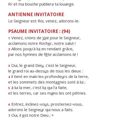
R/ et ma bouche publiera ta louange.
ANTIENNE INVITATOIRE
Le Seigneur est Roi, venez, adorons-le.
PSAUME INVITATOIRE : (94)
Venez, crions de j
o
ie pour le Seigneur,
1
acclamons notre Roch
e
r, notre salut !
Allons jusqu'à lu
i
en rendant grâce,
2
par nos hymnes de f
ê
te acclamons-le !
Oui, le grand Die
u
, c'est le Seigneur,
3
le grand roi au-dess
u
s de tous les dieux :
il tient en main les profonde
u
rs de la terre,
4
et les sommets des mont
a
gnes sont à lui ;
à lui la mer, c'est lu
i
qui l'a faite,
5
et les terres, car ses m
a
ins les ont pétries.
Entrez, inclinez-vo
u
s, prosternez-vous,
6
adorons le Seigne
u
r qui nous a faits.
Oui, il
e
st notre Dieu ; +
7