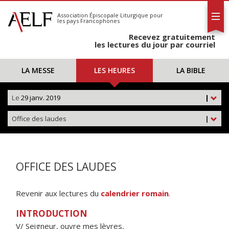
L'AELF
S'abonner
Association Épiscopale Liturgique
pour
les pays Francophones
Calendrier
Recevez gratuitement
Contact
les lectures du jour par courriel
LA MESSE
LES HEURES
LA BIBLE
Le
29 janv. 2019
|
Office des laudes
|
OFFICE DES LAUDES
Revenir aux lectures du
calendrier romain
.
INTRODUCTION
V/ Seigneur, ouvre mes lèvres,