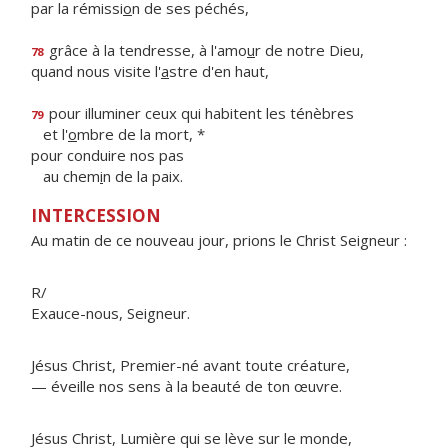
par la rémissi
o
n de ses péchés,
grâce à la tendresse, à l'amo
u
r de notre Dieu,
78
quand nous visite l'
a
stre d'en haut,
pour illuminer ceux qui habitent les ténèbres
79
et l'
o
mbre de la mort, *
pour conduire nos pas
au chem
i
n de la paix.
INTERCESSION
Au matin de ce nouveau jour, prions le Christ Seigneur :
R/
Exauce-nous, Seigneur.
Jésus Christ, Premier-né avant toute créature,
— éveille nos sens à la beauté de ton œuvre.
Jésus Christ, Lumière qui se lève sur le monde,