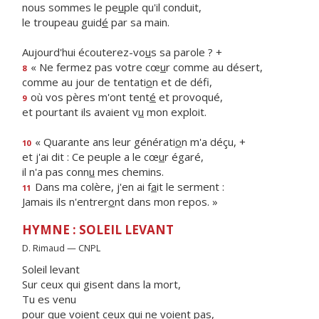
nous sommes le pe
u
ple qu'il conduit,
le troupeau guid
é
par sa main.
Aujourd'hui écouterez-vo
u
s sa parole ? +
« Ne fermez pas votre cœ
u
r comme au désert,
8
comme au jour de tentati
o
n et de défi,
où vos pères m'ont tent
é
et provoqué,
9
et pourtant ils avaient v
u
mon exploit.
« Quarante ans leur générati
o
n m'a déçu, +
10
et j'ai dit : Ce peuple a le cœ
u
r égaré,
il n'a pas conn
u
mes chemins.
Dans ma colère, j'en ai f
a
it le serment :
11
Jamais ils n'entrer
o
nt dans mon repos. »
HYMNE : SOLEIL LEVANT
D. Rimaud — CNPL
Soleil levant
Sur ceux qui gisent dans la mort,
Tu es venu
pour que voient ceux qui ne voient pas,