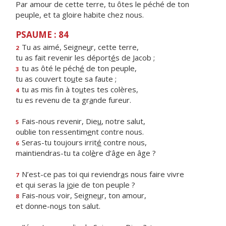
Par amour de cette terre, tu ôtes le péché de ton
peuple, et ta gloire habite chez nous.
PSAUME : 84
Tu as aimé, Seigne
u
r, cette terre,
2
tu as fait revenir les déport
é
s de Jacob ;
tu as ôté le péch
é
de ton peuple,
3
tu as couvert to
u
te sa faute ;
tu as mis fin à to
u
tes tes colères,
4
tu es revenu de ta gr
a
nde fureur.
Fais-nous revenir, Die
u
, notre salut,
5
oublie ton ressentim
e
nt contre nous.
Seras-tu toujours irrit
é
contre nous,
6
maintiendras-tu ta col
è
re d’âge en âge ?
N’est-ce pas toi qui reviendr
a
s nous faire vivre
7
et qui seras la j
o
ie de ton peuple ?
Fais-nous voir, Seigne
u
r, ton amour,
8
et donne-no
u
s ton salut.