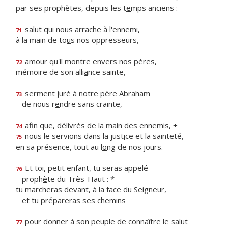
par ses prophètes, depuis les t
e
mps anciens :
salut qui nous arr
a
che à l'ennemi,
71
à la main de to
u
s nos oppresseurs,
amour qu'il m
o
ntre envers nos pères,
72
mémoire de son alli
a
nce sainte,
serment juré à notre p
è
re Abraham
73
de nous r
e
ndre sans crainte,
afin que, délivrés de la m
a
in des ennemis, +
74
nous le servions dans la just
i
ce et la sainteté,
75
en sa présence, tout au l
o
ng de nos jours.
Et toi, petit enfant, tu seras appelé
76
proph
è
te du Très-Haut : *
tu marcheras devant, à la face du Seigneur,
et tu préparer
a
s ses chemins
pour donner à son peuple de conn
a
ître le salut
77