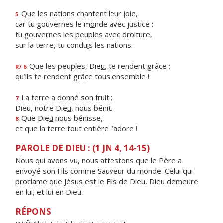
Que les nations ch
a
ntent leur joie,
5
car tu gouvernes le m
o
nde avec justice ;
tu gouvernes les pe
u
ples avec droiture,
sur la terre, tu condu
i
s les nations.
Que les peuples, Die
u
, te rendent grâce ;
R/ 6
qu’ils te rendent gr
â
ce tous ensemble !
La terre a donn
é
son fruit ;
7
Dieu, notre Die
u
, nous bénit.
Que Die
u
nous bénisse,
8
et que la terre tout enti
è
re l’adore !
PAROLE DE DIEU : (1 JN 4, 14-15)
Nous qui avons vu, nous attestons que le Père a
envoyé son Fils comme Sauveur du monde. Celui qui
proclame que Jésus est le Fils de Dieu, Dieu demeure
en lui, et lui en Dieu.
RÉPONS