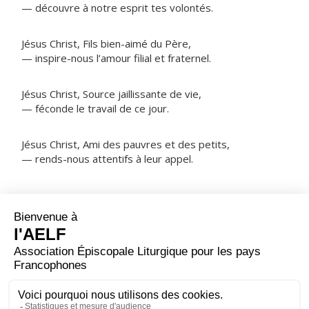
— découvre à notre esprit tes volontés.
Jésus Christ, Fils bien-aimé du Père,
— inspire-nous l’amour filial et fraternel.
Jésus Christ, Source jaillissante de vie,
— féconde le travail de ce jour.
Jésus Christ, Ami des pauvres et des petits,
— rends-nous attentifs à leur appel.
NOTRE PÈRE
ORAISON
Dieu qui ne cesses de créer l'univers, tu as voulu
associer l'homme à ton ouvrage ; regarde le travail que
nous avons à faire : qu'il nous permette de gagner
notre vie, qu'il soit utile à ceux dont nous avons la
charge et serve à l'avènement de ton Royaume.