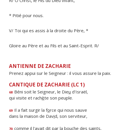
R/ Ô Christ, le Fils du Dieu vivant,
* Pitié pour nous.
V/ Toi qui es assis à la droite du Père, *
Gloire au Père et au Fils et au Saint-Esprit. R/
ANTIENNE DE ZACHARIE
Prenez appui sur le Seigneur : il vous assure la paix.
CANTIQUE DE ZACHARIE (LC 1)
Béni soit le Seigneur, le Die
u
d'Israël,
68
qui visite et rach
è
te son peuple.
Il a fait surgir la f
o
rce qui nous sauve
69
dans la maison de Dav
i
d, son serviteur,
comme il l'avait dit par la bo
u
che des saints,
70