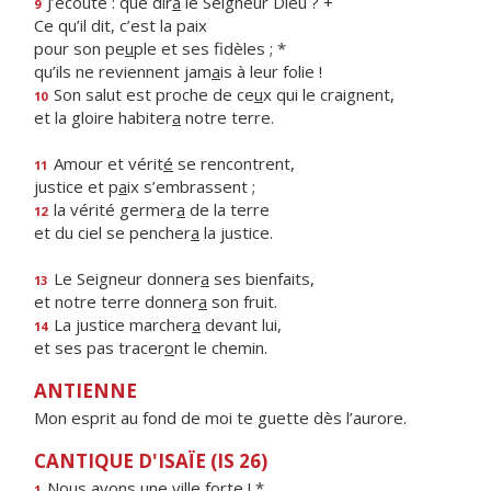
J’écoute : que dir
a
le Seigneur Dieu ? +
9
Ce qu’il dit, c’est la paix
pour son pe
u
ple et ses fidèles ; *
qu’ils ne reviennent jam
a
is à leur folie !
Son salut est proche de ce
u
x qui le craignent,
10
et la gloire habiter
a
notre terre.
Amour et vérit
é
se rencontrent,
11
justice et p
a
ix s’embrassent ;
la vérité germer
a
de la terre
12
et du ciel se pencher
a
la justice.
Le Seigneur donner
a
ses bienfaits,
13
et notre terre donner
a
son fruit.
La justice marcher
a
devant lui,
14
et ses pas tracer
o
nt le chemin.
ANTIENNE
Mon esprit au fond de moi te guette dès l’aurore.
CANTIQUE D'ISAÏE (IS 26)
Nous avons une v
i
lle forte ! *
1