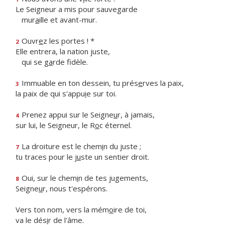
Le Seigneur a mis pour sauvegarde
mur
a
ille et avant-mur.
Ouvr
e
z les portes ! *
2
Elle entrera, la nation juste,
qui se g
a
rde fidèle.
Immuable en ton dessein, tu prés
e
rves la paix,
3
la paix de qui s'appu
i
e sur toi.
Prenez appui sur le Seigne
u
r, à jamais,
4
sur lui, le Seigneur, le R
o
c éternel.
La droiture est le chem
i
n du juste ;
7
tu traces pour le j
u
ste un sentier droit.
Oui, sur le chem
i
n de tes jugements,
8
Seigne
u
r, nous t'espérons.
Vers ton nom, vers la mém
o
ire de toi,
va le dés
i
r de l'âme.