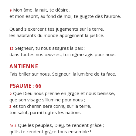
Mon âme, la nu
i
t, te désire,
9
et mon esprit, au fond de moi, te gu
e
tte dès l'aurore.
Quand s'exercent tes jugem
e
nts sur la terre,
les habitants du monde appr
e
nnent la justice.
Seigneur, tu nous ass
u
res la paix :
12
dans toutes nos œuvres, toi-m
ê
me agis pour nous.
ANTIENNE
Fais briller sur nous, Seigneur, la lumière de ta face.
PSAUME : 66
Que Dieu nous prenne en gr
â
ce et nous bénisse,
2
que son visage s’illum
i
ne pour nous ;
et ton chemin sera conn
u
sur la terre,
3
ton salut, parmi to
u
tes les nations.
Que les peuples, Die
u
, te rendent grâce ;
R/ 4
qu’ils te rendent gr
â
ce tous ensemble !