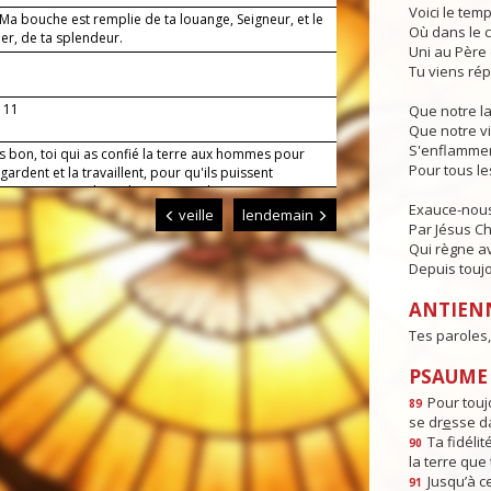
Voici le temp
 Ma bouche est remplie de ta louange, Seigneur, et le
Où dans le c
ier, de ta splendeur.
Uni au Père e
Tu viens rép
, 11
Que notre l
Que notre vi
S'enflammen
s bon, toi qui as confié la terre aux hommes pour
Pour tous l
a gardent et la travaillent, pour qu'ils puissent
ser en s'entraidant, donne-nous de mener nos
Exauce-nous
avec un esprit filial envers toi et un esprit fraternel
veille
lendemain
ous. Par Jésus, le Christ, notre Seigneur. Amen.
Par Jésus Chr
Qui règne av
Depuis toujo
ANTIEN
Tes paroles,
PSAUME :
Pour toujo
89
se dr
e
sse da
Ta fidéli
90
la terre que 
Jusqu’à ce
91