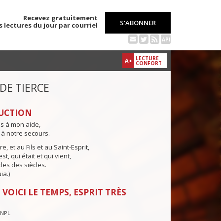
Recevez gratuitement
S'ABONNER
s lectures du jour par courriel
API
LECTURE
A+
CONFORT
 DE TIERCE
UCTION
ns à mon aide,
 à notre secours.
e, et au Fils et au Saint-Esprit,
st, qui était et qui vient,
cles des siècles.
ia.)
 VOICI LE TEMPS, ESPRIT TRÈS
CNPL