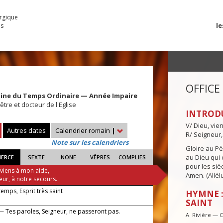
urgique
le
es
OFFICE
aine du Temps Ordinaire — Année Impaire
tre et docteur de l'Eglise
INTROD
V/ Dieu, vie
Autres dates
Calendrier romain
|
R/ Seigneur,
Note sur les calendriers
Gloire au Pèr
au Dieu qui e
IERCE
SEXTE
NONE
VÊPRES
COMPLIES
pour les siè
 viens à mon aide,
Amen. (Allélu
eur, à notre secours.
 temps, Esprit très saint
HYMNE :
SAINT
— Tes paroles, Seigneur, ne passeront pas.
A. Rivière — 