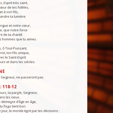
s, Esprit très saint,
œur de tes fidèles,
t à son Fils,
andre ta lumière.
angue et notre cœur,
e, que notre force
t de ta charité
es hommes que tu aimes.
, ô Tout-Puissant,
ist, ton Fils unique,
ec le Saint-Esprit
urs et dans les siècles.
NE
 Seigneur, ne passeront pas.
 118-12
urs, ta par
o
le, Seigneur,
ns les cieux.
té deme
u
re d’âge en âge,
tu fix
a
s tient bon.
 jour, le monde ti
e
nt par tes décisions :