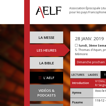
Association Épiscopale Lit
pour les pays Francophon
LA MESSE
28 JANV. 2019
lundi, 3ème Sem
S. Thomas d'Aquin, prê
LES HEURES
Mémoire
Dimanche prochain
LA BIBLE
LECTURES
LAUDES
T
L'AELF
V/ Dieu,
Introduction
R/ Seign
VIDÉOS &
Voici le
...
Hymne
PODCASTS
118-12 
Psaume