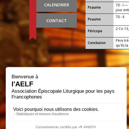
CALENDRIER
70 - I —
Psaume
jour ent
70 - II
Psaume
CONTACT
2 Co 13
Péricope
Père trè
Conclusion
qu'ils l
progres
travaux 
envers t