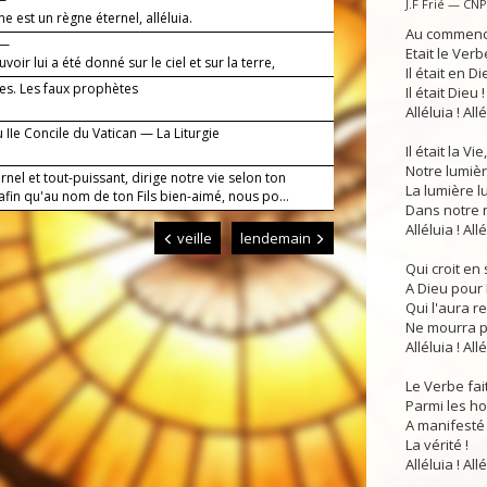
J.F Frié — CN
e est un règne éternel, alléluia.
Au commen
 —
Etait le Verbe
voir lui a été donné sur le ciel et sur la terre,
Il était en Di
tes. Les faux prophètes
Il était Dieu !
Alléluia ! Allé
 IIe Concile du Vatican — La Liturgie
Il était la Vie,
Notre lumièr
rnel et tout-puissant, dirige notre vie selon ton
La lumière lu
fin qu'au nom de ton Fils bien-aimé, nous po...
Dans notre n
Alléluia ! Allé
veille
lendemain
Qui croit en
A Dieu pour 
Qui l'aura r
Ne mourra pl
Alléluia ! Allé
Le Verbe fait
Parmi les 
A manifesté
La vérité !
Alléluia ! Allé