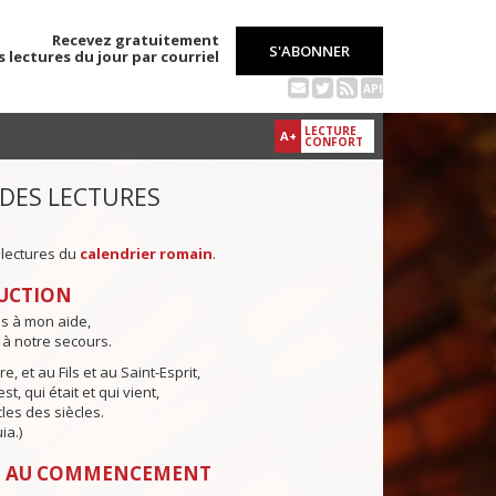
Recevez gratuitement
S'ABONNER
s lectures du jour par courriel
API
LECTURE
A+
CONFORT
 DES LECTURES
 lectures du
calendrier romain
.
UCTION
ns à mon aide,
 à notre secours.
e, et au Fils et au Saint-Esprit,
st, qui était et qui vient,
cles des siècles.
ia.)
: AU COMMENCEMENT