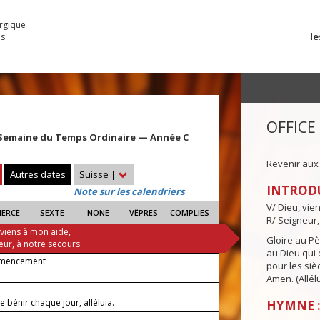
urgique
le
es
OFFICE
Semaine du Temps Ordinaire — Année C
Revenir aux
Autres dates
Suisse
|
INTROD
Note sur les calendriers
V/ Dieu, vie
IERCE
SEXTE
NONE
VÊPRES
COMPLIES
R/ Seigneur,
 viens à mon aide,
Gloire au Pèr
eur, à notre secours.
au Dieu qui e
mencement
pour les siè
Amen. (Allélu
—
te bénir chaque jour, alléluia.
HYMNE 
 —