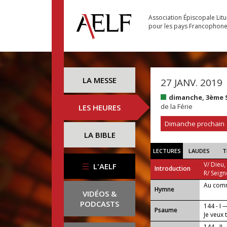
Association Épiscopale Lit
pour les pays Francophon
LA MESSE
27 JANV. 2019
dimanche, 3ème 
de la Férie
LES HEURES
Dimanche prochain
LA BIBLE
LECTURES
LAUDES
T
V/ Dieu,
L'AELF
Introduction
R/ Seign
Au com
...
Hymne
VIDÉOS &
PODCASTS
144 - I 
Psaume
Je veux 
144 - II