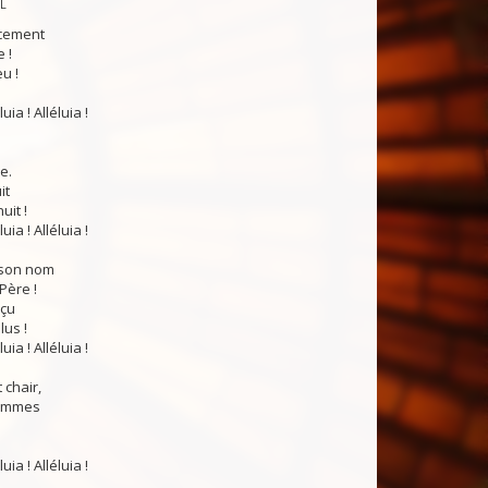
PL
cement
 !
eu !
luia ! Alléluia !
e.
it
uit !
luia ! Alléluia !
 son nom
Père !
eçu
us !
luia ! Alléluia !
 chair,
hommes
luia ! Alléluia !