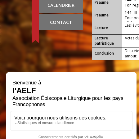
Psaume
CALENDRIER
Ton règn
144 - III
Psaume
Tout pou
CONTACT
alléluia.
Les lévi
Lecture
Lecture
Actes du
patristique
Dieu éte
Conclusion
amour, a