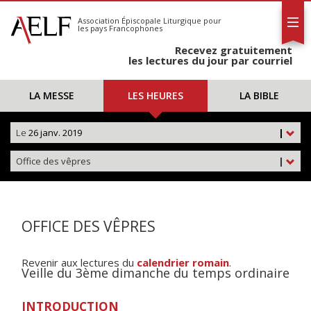
L'AELF
S'abonner
Association Épiscopale Liturgique
pour
les pays Francophones
Calendrier
Recevez gratuitement
Contact
les lectures du jour par courriel
LA MESSE
LES HEURES
LA BIBLE
Le
26 janv. 2019
|
Office des vêpres
|
OFFICE DES VÊPRES
Revenir aux lectures du
calendrier romain
.
Veille du 3ème dimanche du temps ordinaire
INTRODUCTION