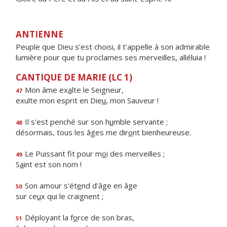
ANTIENNE
Peuple que Dieu s’est choisi, il t’appelle à son admirable
lumière pour que tu proclames ses merveilles, alléluia !
CANTIQUE DE MARIE (LC 1)
Mon âme ex
a
lte le Seigneur,
47
exulte mon esprit en Die
u
, mon Sauveur !
Il s'est penché sur son h
u
mble servante ;
48
désormais, tous les âges me dir
o
nt bienheureuse.
Le Puissant fit pour m
o
i des merveilles ;
49
S
a
int est son nom !
Son amour s'ét
e
nd d'âge en âge
50
sur ce
u
x qui le craignent ;
Déployant la f
o
rce de son bras,
51