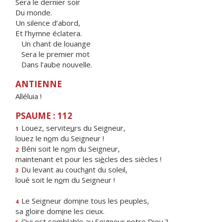
Sera le dernier soir
Du monde.
Un silence d’abord,
Et l’hymne éclatera.
Un chant de louange
Sera le premier mot
Dans l’aube nouvelle.
ANTIENNE
Alléluia !
PSAUME : 112
Louez, servite
u
rs du Seigneur,
1
louez le n
o
m du Seigneur !
Béni soit le n
o
m du Seigneur,
2
maintenant et pour les si
è
cles des siècles !
Du levant au couch
a
nt du soleil,
3
loué soit le n
o
m du Seigneur !
Le Seigneur dom
i
ne tous les peuples,
4
sa gloire dom
i
ne les cieux.
Qui est semblable au Seigne
u
r notre Dieu ?