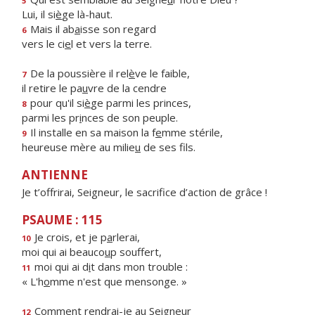
5
Lui, il si
è
ge là-haut.
Mais il ab
a
isse son regard
6
vers le ci
e
l et vers la terre.
De la poussière il rel
è
ve le faible,
7
il retire le pa
u
vre de la cendre
pour qu'il si
è
ge parmi les princes,
8
parmi les pr
i
nces de son peuple.
Il installe en sa maison la f
e
mme stérile,
9
heureuse mère au milie
u
de ses fils.
ANTIENNE
Je t’offrirai, Seigneur, le sacrifice d’action de grâce !
PSAUME : 115
Je crois, et je p
a
rlerai,
10
moi qui ai beauco
u
p souffert,
moi qui ai d
i
t dans mon trouble :
11
« L'h
o
mme n'est que mensonge. »
Comment rendr
a
i-je au Seigneur
12