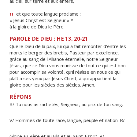
au ciel, sur t
e
rre et aux enfers,
et que toute langue proclame :
11
« Jésus Chr
i
st est Seigneur » *
à la gloire de Die
u
le Père.
PAROLE DE DIEU : HE 13, 20-21
Que le Dieu de la paix, lui qui a fait remonter d’entre les
morts le berger des brebis, Pasteur par excellence,
grâce au sang de l’Alliance éternelle, notre Seigneur
Jésus, que ce Dieu vous munisse de tout ce qui est bon
pour accomplir sa volonté, qu’il réalise en nous ce qui
plaît à ses yeux par Jésus Christ, à qui appartient la
gloire pour les siècles des siècles. Amen.
RÉPONS
R/ Tu nous as rachetés, Seigneur, au prix de ton sang.
V/ Hommes de toute race, langue, peuple et nation. R/
Gloire au Père et au Fils et au Saint-Esprit. R/