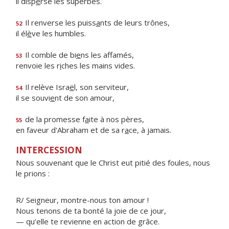
il disp
e
rse les superbes.
Il renverse les puiss
a
nts de leurs trônes,
52
il él
è
ve les humbles.
Il comble de bi
e
ns les affamés,
53
renvoie les r
i
ches les mains vides.
Il relève Isra
ë
l, son serviteur,
54
il se souvi
e
nt de son amour,
de la promesse f
a
ite à nos pères,
55
en faveur d'Abraham et de sa r
a
ce, à jamais.
INTERCESSION
Nous souvenant que le Christ eut pitié des foules, nous
le prions :
R/ Seigneur, montre-nous ton amour !
Nous tenons de ta bonté la joie de ce jour,
— qu’elle te revienne en action de grâce.