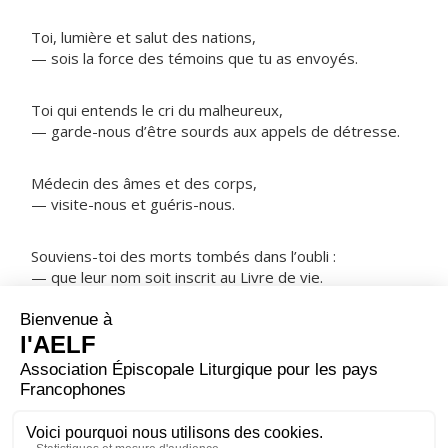
Toi, lumière et salut des nations,
— sois la force des témoins que tu as envoyés.
Toi qui entends le cri du malheureux,
— garde-nous d’être sourds aux appels de détresse.
Médecin des âmes et des corps,
— visite-nous et guéris-nous.
Souviens-toi des morts tombés dans l’oubli :
— que leur nom soit inscrit au Livre de vie.
NOTRE PÈRE
ORAISON
Dieu éternel et tout-puissant, dirige notre vie selon ton
amour, afin qu'au nom de ton Fils bien-aimé, nous