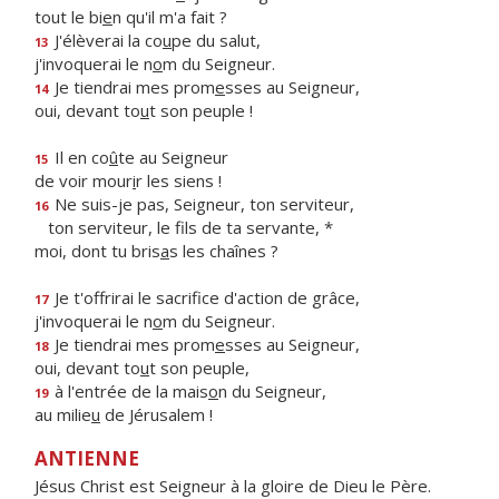
tout le bi
e
n qu'il m'a fait ?
J'élèverai la co
u
pe du salut,
13
j'invoquerai le n
o
m du Seigneur.
Je tiendrai mes prom
e
sses au Seigneur,
14
oui, devant to
u
t son peuple !
Il en co
û
te au Seigneur
15
de voir mour
i
r les siens !
Ne suis-je pas, Seigneur, ton serviteur,
16
ton serviteur, le f
ls de ta servante, *
moi, dont tu bris
a
s les chaînes ?
Je t'offrirai le sacrif
ce d'action de grâce,
17
j'invoquerai le n
o
m du Seigneur.
Je tiendrai mes prom
e
sses au Seigneur,
18
oui, devant to
u
t son peuple,
à l'entrée de la mais
o
n du Seigneur,
19
au milie
u
de Jérusalem !
ANTIENNE
Jésus Christ est Seigneur à la gloire de Dieu le Père.