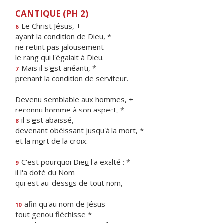
CANTIQUE (PH 2)
Le Christ Jésus, +
6
ayant la conditi
o
n de Dieu, *
ne retint pas jalousement
le rang qui l'égal
a
it à Dieu.
Mais il s'
e
st anéanti, *
7
prenant la conditi
o
n de serviteur.
Devenu semblable aux hommes, +
reconnu h
o
mme à son aspect, *
il s'
e
st abaissé,
8
devenant obéiss
a
nt jusqu'à la mort, *
et la m
o
rt de la croix.
C'est pourquoi Die
u
l'a exalté : *
9
il l'a doté du Nom
qui est au-dess
u
s de tout nom,
afin qu'au nom de Jésus
10
tout geno
u
fléchisse *