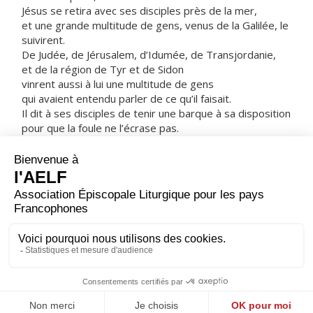
Jésus se retira avec ses disciples près de la mer,
et une grande multitude de gens, venus de la Galilée, le
suivirent.
De Judée, de Jérusalem, d’Idumée, de Transjordanie,
et de la région de Tyr et de Sidon
vinrent aussi à lui une multitude de gens
qui avaient entendu parler de ce qu’il faisait.
Il dit à ses disciples de tenir une barque à sa disposition
pour que la foule ne l’écrase pas.
Car il avait fait beaucoup de guérisons,
si bien que tous ceux qui souffraient de quelque mal
se précipitaient sur lui pour le toucher.
Et lorsque les esprits impurs le voyaient,
ils se jetaient à ses pieds et criaient :
« Toi, tu es le Fils de Dieu ! »
Mais il leur défendait vivement de le faire connaître.
– Acclamons la Parole de Dieu.