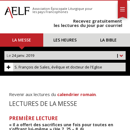
L'AELF
S'abonner
Association Épiscopale Liturgique
pour
les pays Francophones
Calendrier
Recevez gratuitement
Contact
les lectures du jour par courriel
LA MESSE
LES HEURES
LA BIBLE
Le
24 janv. 2019
|
S. François de Sales, évêque et docteur de l'Eglise
Revenir aux lectures du
calendrier romain
.
LECTURES DE LA MESSE
PREMIÈRE LECTURE
« Il a offert des sacrifices une fois pour toutes en
s’offrant lui-même » (He 7, 25 – 8, 6)