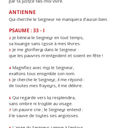
par ta just
i
ce fais-moi vivre.
ANTIENNE
Qui cherche le Seigneur ne manquera d’aucun bien.
PSAUME : 33 - I
Je bénirai le Seigne
u
r en tout temps,
2
sa louange sans c
e
sse à mes lèvres.
Je me glorifier
a
i dans le Seigneur :
3
que les pauvres m'ent
e
ndent et soient en fête !
Magnifiez avec m
o
i le Seigneur,
4
exaltons tous ens
e
mble son nom.
Je cherche le Seigne
u
r, il me répond :
5
de toutes mes fraye
u
rs, il me délivre.
Qui regarde vers lu
i
resplendira,
6
sans ombre ni tro
u
ble au visage.
Un pauvre crie ; le Seigne
u
r entend :
7
il le sauve de to
u
tes ses angoisses.
L'ange du Seigneur c
a
mpe à l'entour
8