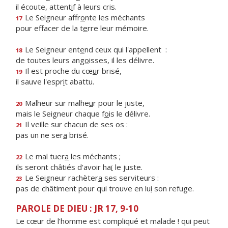
il écoute, attent
i
f à leurs cris.
Le Seigneur affr
o
nte les méchants
17
pour effacer de la t
e
rre leur mémoire.
Le Seigneur ent
e
nd ceux qui l'appellent :
18
de toutes leurs ang
o
isses, il les délivre.
Il est proche du cœ
u
r brisé,
19
il sauve l'espr
i
t abattu.
Malheur sur malhe
u
r pour le juste,
20
mais le Seigneur chaque f
o
is le délivre.
Il veille sur chac
u
n de ses os :
21
pas un ne ser
a
brisé.
Le mal tuer
a
les méchants ;
22
ils seront châtiés d'avoir ha
ï
le juste.
Le Seigneur rachèter
a
ses serviteurs :
23
pas de châtiment pour qui trouve en lu
i
son refuge.
PAROLE DE DIEU : JR 17, 9-10
Le cœur de l’homme est compliqué et malade ! qui peut