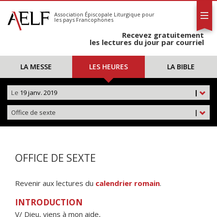
L'AELF
S'abonner
Association Épiscopale Liturgique
pour
les pays Francophones
Calendrier
Recevez gratuitement
Contact
les lectures du jour par courriel
LA MESSE
LES HEURES
LA BIBLE
Le
19 janv. 2019
|
Office de sexte
|
OFFICE DE SEXTE
Revenir aux lectures du
calendrier romain
.
INTRODUCTION
V/ Dieu, viens à mon aide,