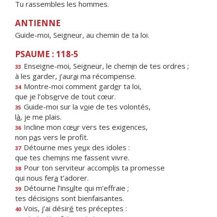
Tu rassembles les hommes.
ANTIENNE
Guide-moi, Seigneur, au chemin de ta loi.
PSAUME : 118-5
Enseigne-moi, Seigneur, le chem
i
n de tes ordres ;
33
à les garder, j’aur
a
i ma récompense.
Montre-moi comment gard
e
r ta loi,
34
que je l’obs
e
rve de tout cœur.
Guide-moi sur la v
o
ie de tes volontés,
35
l
à
, je me plais.
Incline mon cœ
u
r vers tes exigences,
36
non p
a
s vers le profit.
Détourne mes ye
u
x des idoles :
37
que tes chem
i
ns me fassent vivre.
Pour ton serviteur accompl
i
s ta promesse
38
qui nous fer
a
t’adorer.
Détourne l’ins
u
lte qui m’effraie ;
39
tes décisi
o
ns sont bienfaisantes.
Vois, j’ai désir
é
tes préceptes :
40