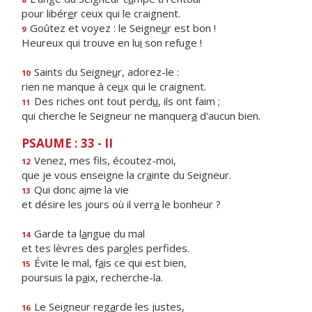
pour libér
e
r ceux qui le craignent.
Goûtez et voyez : le Seigne
u
r est bon !
9
Heureux qui trouve en lu
i
son refuge !
Saints du Seigne
u
r, adorez-le :
10
rien ne manque à ce
u
x qui le craignent.
Des riches ont tout perd
u
, ils ont faim ;
11
qui cherche le Seigneur ne manquer
a
d'aucun bien.
PSAUME : 33 - II
Venez, mes f
ls, écoutez-moi,
12
que je vous enseigne la cr
a
inte du Seigneur.
Qui donc a
i
me la vie
13
et désire les jours où il verr
a
le bonheur ?
Garde ta l
a
ngue du mal
14
et tes lèvres des par
o
les perfides.
Évite le mal, f
a
is ce qui est bien,
15
poursuis la p
a
ix, recherche-la.
Le Seigneur reg
a
rde les justes,
16