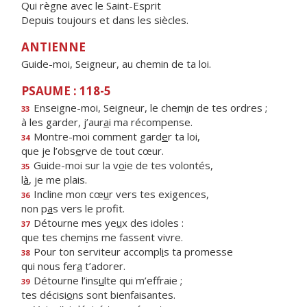
Qui règne avec le Saint-Esprit
Depuis toujours et dans les siècles.
ANTIENNE
Guide-moi, Seigneur, au chemin de ta loi.
PSAUME : 118-5
Enseigne-moi, Seigneur, le chem
i
n de tes ordres ;
33
à les garder, j’aur
a
i ma récompense.
Montre-moi comment gard
e
r ta loi,
34
que je l’obs
e
rve de tout cœur.
Guide-moi sur la v
o
ie de tes volontés,
35
l
à
, je me plais.
Incline mon cœ
u
r vers tes exigences,
36
non p
a
s vers le profit.
Détourne mes ye
u
x des idoles :
37
que tes chem
i
ns me fassent vivre.
Pour ton serviteur accompl
i
s ta promesse
38
qui nous fer
a
t’adorer.
Détourne l’ins
u
lte qui m’effraie ;
39
tes décisi
o
ns sont bienfaisantes.