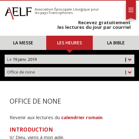
L'AELF
S'abonner
Association Épiscopale Liturgique
pour
les pays Francophones
Calendrier
Recevez gratuitement
Contact
les lectures du jour par courriel
LA MESSE
LES HEURES
LA BIBLE
Le
19 janv. 2019
|
Office de none
|
OFFICE DE NONE
Revenir aux lectures du
calendrier romain
.
INTRODUCTION
V/ Dieu, viens à mon aide,