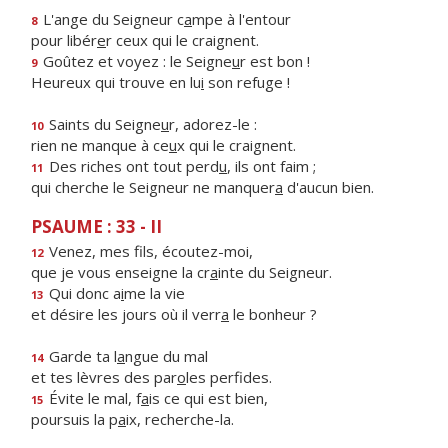
L'ange du Seigneur c
a
mpe à l'entour
8
pour libér
e
r ceux qui le craignent.
Goûtez et voyez : le Seigne
u
r est bon !
9
Heureux qui trouve en lu
i
son refuge !
Saints du Seigne
u
r, adorez-le :
10
rien ne manque à ce
u
x qui le craignent.
Des riches ont tout perd
u
, ils ont faim ;
11
qui cherche le Seigneur ne manquer
a
d'aucun bien.
PSAUME : 33 - II
Venez, mes f
ls, écoutez-moi,
12
que je vous enseigne la cr
a
inte du Seigneur.
Qui donc a
i
me la vie
13
et désire les jours où il verr
a
le bonheur ?
Garde ta l
a
ngue du mal
14
et tes lèvres des par
o
les perfides.
Évite le mal, f
a
is ce qui est bien,
15
poursuis la p
a
ix, recherche-la.