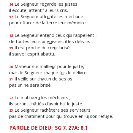
Le Seigneur reg
a
rde les justes,
16
il écoute, attent
i
f à leurs cris.
Le Seigneur affr
o
nte les méchants
17
pour effacer de la t
e
rre leur mémoire.
Le Seigneur ent
e
nd ceux qui l'appellent :
18
de toutes leurs ang
o
isses, il les délivre.
Il est proche du cœ
u
r brisé,
19
il sauve l'espr
i
t abattu.
Malheur sur malhe
u
r pour le juste,
20
mais le Seigneur chaque f
o
is le délivre.
Il veille sur chac
u
n de ses os :
21
pas un ne ser
a
brisé.
Le mal tuer
a
les méchants ;
22
ils seront châtiés d'avoir ha
ï
le juste.
Le Seigneur rachèter
a
ses serviteurs :
23
pas de châtiment pour qui trouve en lu
i
son refuge.
PAROLE DE DIEU : SG 7, 27A; 8,1