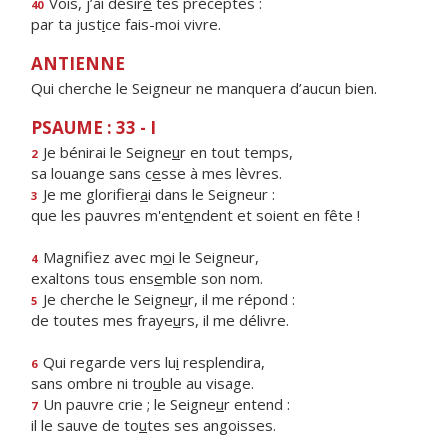
Vois, j’ai désir
é
tes préceptes :
40
par ta just
i
ce fais-moi vivre.
ANTIENNE
Qui cherche le Seigneur ne manquera d’aucun bien.
PSAUME : 33 - I
Je bénirai le Seigne
u
r en tout temps,
2
sa louange sans c
e
sse à mes lèvres.
Je me glorifier
a
i dans le Seigneur :
3
que les pauvres m'ent
e
ndent et soient en fête !
Magnifiez avec m
o
i le Seigneur,
4
exaltons tous ens
e
mble son nom.
Je cherche le Seigne
u
r, il me répond :
5
de toutes mes fraye
u
rs, il me délivre.
Qui regarde vers lu
i
resplendira,
6
sans ombre ni tro
u
ble au visage.
Un pauvre crie ; le Seigne
u
r entend :
7
il le sauve de to
u
tes ses angoisses.