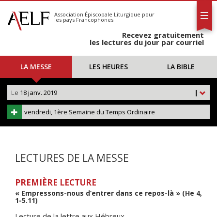
L'AELF
S'abonner
Association Épiscopale Liturgique
pour
les pays Francophones
Calendrier
Recevez gratuitement
Contact
les lectures du jour par courriel
LA MESSE
LES HEURES
LA BIBLE
Le
18 janv. 2019
|
vendredi, 1ère Semaine du Temps Ordinaire
LECTURES DE LA MESSE
PREMIÈRE LECTURE
« Empressons-nous d’entrer dans ce repos-là » (He 4,
1-5.11)
Lecture de la lettre aux Hébreux