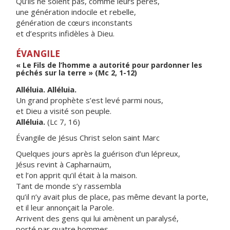
Qu’ils ne soient pas, comme leurs pères,
une génération indocile et rebelle,
génération de cœurs inconstants
et d’esprits infidèles à Dieu.
ÉVANGILE
« Le Fils de l’homme a autorité pour pardonner les
péchés sur la terre » (Mc 2, 1-12)
Alléluia. Alléluia.
Un grand prophète s’est levé parmi nous,
et Dieu a visité son peuple.
Alléluia.
(Lc 7, 16)
Évangile de Jésus Christ selon saint Marc
Quelques jours après la guérison d’un lépreux,
Jésus revint à Capharnaüm,
et l’on apprit qu’il était à la maison.
Tant de monde s’y rassembla
qu’il n’y avait plus de place, pas même devant la porte,
et il leur annonçait la Parole.
Arrivent des gens qui lui amènent un paralysé,
porté par quatre hommes.