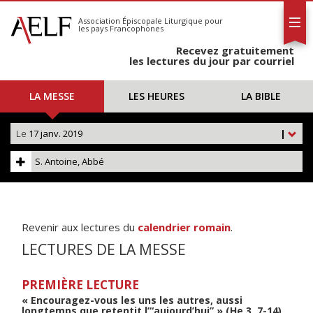
L'AELF
S'abonner
Association Épiscopale Liturgique
pour
les pays Francophones
Calendrier
Recevez gratuitement
Contact
les lectures du jour par courriel
LA MESSE
LES HEURES
LA BIBLE
Le
17 janv. 2019
|
S. Antoine, Abbé
Revenir aux lectures du
calendrier romain
.
LECTURES DE LA MESSE
PREMIÈRE LECTURE
« Encouragez-vous les uns les autres, aussi
longtemps que retentit l’“aujourd’hui” » (He 3, 7-14)