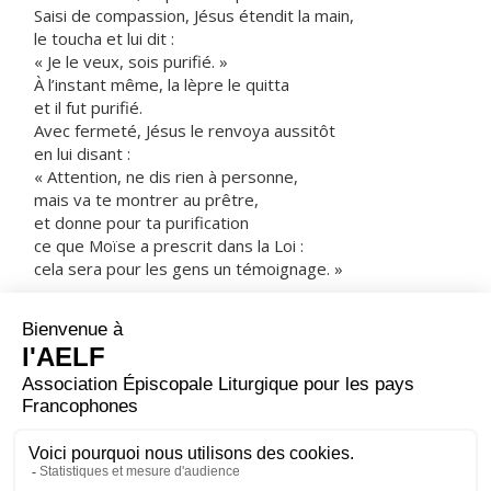
Saisi de compassion, Jésus étendit la main,
le toucha et lui dit :
« Je le veux, sois purifié. »
À l’instant même, la lèpre le quitta
et il fut purifié.
Avec fermeté, Jésus le renvoya aussitôt
en lui disant :
« Attention, ne dis rien à personne,
mais va te montrer au prêtre,
et donne pour ta purification
ce que Moïse a prescrit dans la Loi :
cela sera pour les gens un témoignage. »
Une fois parti,
cet homme se mit à proclamer et à répandre la
nouvelle,
de sorte que Jésus ne pouvait plus entrer ouvertement
dans une ville,
mais restait à l’écart, dans des endroits déserts.
De partout cependant on venait à lui.
– Acclamons la Parole de Dieu.