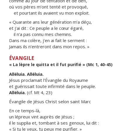
comme au jour de tentation et de défi,
où vos pères m’ont tenté et provoqué,
et pourtant ils avaient vu mon exploit.
« Quarante ans leur génération m’a déçu,
et j’ai dit : Ce peuple a le cœur égaré,
il n’a pas connu mes chemins.
Dans ma colère, j’en ai fait le serment :
Jamais ils n’entreront dans mon repos. »
ÉVANGILE
« La lèpre le quitta et il fut purifié » (Mc 1, 40-45)
Alléluia. Alléluia.
Jésus proclamait l’Évangile du Royaume
et guérissait toute infirmité dans le peuple.
Alléluia.
(cf. Mt 4, 23)
Évangile de Jésus Christ selon saint Marc
En ce temps-là,
un lépreux vint auprès de Jésus ;
il le supplia et, tombant à ses genoux, lui dit :
« Si tu le veux, tu peux me purifier. »