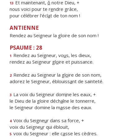
Et maintenant,
ô
notre Dieu, +
13
nous voici pour te r
e
ndre grâce,
pour célébrer l'écl
a
t de ton nom !
ANTIENNE
Rendez au Seigneur la gloire de son nom !
PSAUME : 28
Rendez au Seigneur, vo
u
s, les dieux,
1
rendez au Seigneur gl
o
ire et puissance.
Rendez au Seigneur la gl
o
ire de son nom,
2
adorez le Seigneur, éblouiss
a
nt de sainteté.
La voix du Seigneur dom
i
ne les eaux, +
3
le Dieu de la gloire déch
a
îne le tonnerre,
le Seigneur domine la m
a
sse des eaux.
Voix du Seigne
u
r dans sa force, +
4
voix du Seigne
u
r qui éblouit,
voix du Seigneur : elle c
a
sse les cèdres.
5