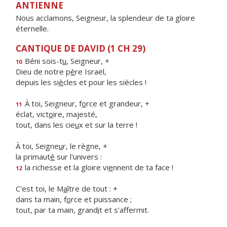
ANTIENNE
Nous acclamons, Seigneur, la splendeur de ta gloire
éternelle.
CANTIQUE DE DAVID (1 CH 29)
Béni sois-t
u
, Seigneur, +
10
Dieu de notre p
è
re Israël,
depuis les si
è
cles et pour les siècles !
À toi, Seigneur, f
o
rce et grandeur, +
11
éclat, vict
o
ire, majesté,
tout, dans les cie
u
x et sur la terre !
À toi, Seigne
u
r, le règne, +
la primaut
é
sur l'univers :
la richesse et la gloire vi
e
nnent de ta face !
12
C'est toi, le M
a
ître de tout : +
dans ta main, f
o
rce et puissance ;
tout, par ta main, grand
i
t et s'affermit.