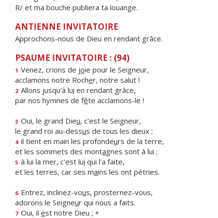
R/ et ma bouche publiera ta louange.
ANTIENNE INVITATOIRE
Approchons-nous de Dieu en rendant grâce.
PSAUME INVITATOIRE : (94)
Venez, crions de j
o
ie pour le Seigneur,
1
acclamons notre Roch
e
r, notre salut !
Allons jusqu'à lu
i
en rendant grâce,
2
par nos hymnes de f
ê
te acclamons-le !
Oui, le grand Die
u
, c'est le Seigneur,
3
le grand roi au-dess
u
s de tous les dieux :
il tient en main les profonde
u
rs de la terre,
4
et les sommets des mont
a
gnes sont à lui ;
à lui la mer, c'est lu
i
qui l'a faite,
5
et les terres, car ses m
a
ins les ont pétries.
Entrez, inclinez-vo
u
s, prosternez-vous,
6
adorons le Seigne
u
r qui nous a faits.
Oui, il
e
st notre Dieu ; +
7