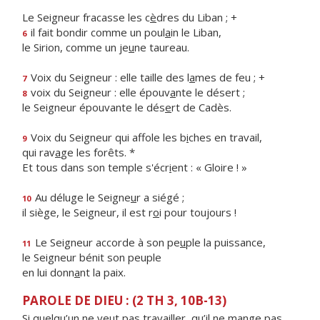
Le Seigneur fracasse les c
è
dres du Liban ; +
il fait bondir comme un poul
a
in le Liban,
6
le Sirion, comme un je
u
ne taureau.
Voix du Seigneur : elle taille des l
a
mes de feu ; +
7
voix du Seigneur : elle épouv
a
nte le désert ;
8
le Seigneur épouvante le dés
e
rt de Cadès.
Voix du Seigneur qui affole les b
i
ches en travail,
9
qui rav
a
ge les forêts. *
Et tous dans son temple s'écr
i
ent : « Gloire ! »
Au déluge le Seigne
u
r a siégé ;
10
il siège, le Seigneur, il est r
o
i pour toujours !
Le Seigneur accorde à son pe
u
ple la puissance,
11
le Seigneur bénit son peuple
en lui donn
a
nt la paix.
PAROLE DE DIEU : (2 TH 3, 10B-13)
Si quelqu’un ne veut pas travailler, qu’il ne mange pas