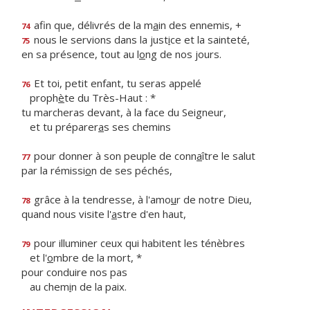
afin que, délivrés de la m
a
in des ennemis, +
74
nous le servions dans la just
i
ce et la sainteté,
75
en sa présence, tout au l
o
ng de nos jours.
Et toi, petit enfant, tu seras appelé
76
proph
è
te du Très-Haut : *
tu marcheras devant, à la face du Seigneur,
et tu préparer
a
s ses chemins
pour donner à son peuple de conn
a
ître le salut
77
par la rémissi
o
n de ses péchés,
grâce à la tendresse, à l'amo
u
r de notre Dieu,
78
quand nous visite l'
a
stre d'en haut,
pour illuminer ceux qui habitent les ténèbres
79
et l'
o
mbre de la mort, *
pour conduire nos pas
au chem
i
n de la paix.