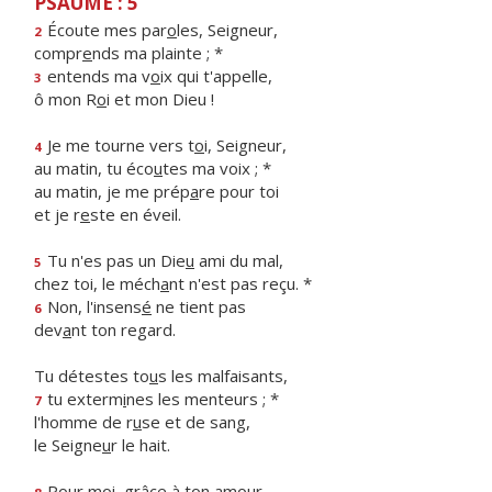
PSAUME : 5
Écoute mes par
o
les, Seigneur,
2
compr
e
nds ma plainte ; *
entends ma v
o
ix qui t'appelle,
3
ô mon R
o
i et mon Dieu !
Je me tourne vers t
o
i, Seigneur,
4
au matin, tu éco
u
tes ma voix ; *
au matin, je me prép
a
re pour toi
et je r
e
ste en éveil.
Tu n'es pas un Die
u
ami du mal,
5
chez toi, le méch
a
nt n'est pas reçu. *
Non, l'insens
é
ne tient pas
6
dev
a
nt ton regard.
Tu détestes to
u
s les malfaisants,
tu exterm
i
nes les menteurs ; *
7
l'homme de r
u
se et de sang,
le Seigne
u
r le hait.
Pour moi, gr
â
ce à ton amour,