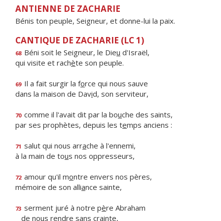
ANTIENNE DE ZACHARIE
Bénis ton peuple, Seigneur, et donne-lui la paix.
CANTIQUE DE ZACHARIE (LC 1)
Béni soit le Seigneur, le Die
u
d'Israël,
68
qui visite et rach
è
te son peuple.
Il a fait surgir la f
o
rce qui nous sauve
69
dans la maison de Dav
i
d, son serviteur,
comme il l'avait dit par la bo
u
che des saints,
70
par ses prophètes, depuis les t
e
mps anciens :
salut qui nous arr
a
che à l'ennemi,
71
à la main de to
u
s nos oppresseurs,
amour qu'il m
o
ntre envers nos pères,
72
mémoire de son alli
a
nce sainte,
serment juré à notre p
è
re Abraham
73
de nous r
e
ndre sans crainte,