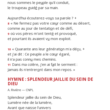
nous sommes le pe
u
ple qu'il conduit,
le troupeau guid
é
par sa main.
Aujourd'hui écouterez-vo
u
s sa parole ? +
« Ne fermez pas votre cœ
u
r comme au désert,
8
comme au jour de tentati
o
n et de défi,
où vos pères m'ont tent
é
et provoqué,
9
et pourtant ils avaient v
u
mon exploit.
« Quarante ans leur générati
o
n m'a déçu, +
10
et j'ai dit : Ce peuple a le cœ
u
r égaré,
il n'a pas conn
u
mes chemins.
Dans ma colère, j'en ai f
a
it le serment :
11
Jamais ils n'entrer
o
nt dans mon repos. »
HYMNE : SPLENDEUR JAILLIE DU SEIN DE
DIEU
A. Rivière — CNPL
Splendeur jaillie du sein de Dieu,
Lumière née de la lumière,
Avant que naisse l’univers