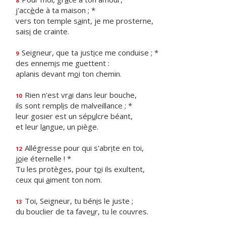
8
j'acc
è
de à ta maison ; *
vers ton temple s
a
int, je me prosterne,
sais
i
de crainte.
Seigneur, que ta just
i
ce me conduise ; *
9
des ennem
i
s me guettent :
aplanis devant m
o
i ton chemin.
Rien n'est vr
a
i dans leur bouche,
10
ils sont rempl
i
s de malveillance ; *
leur gosier est un sép
u
lcre béant,
et leur l
a
ngue, un piège.
Allégresse pour qui s'abr
i
te en toi,
12
j
o
ie éternelle ! *
Tu les protèges, pour t
o
i ils exultent,
ceux qui
a
iment ton nom.
Toi, Seigneur, tu bén
i
s le juste ;
13
du bouclier de ta fave
u
r, tu le couvres.