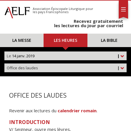
L'AELF
S'abonner
Association Épiscopale Liturgique
pour
les pays Francophones
Calendrier
Recevez gratuitement
Contact
les lectures du jour par courriel
LA MESSE
LES HEURES
LA BIBLE
Le
14 janv. 2019
|
Office des laudes
|
OFFICE DES LAUDES
Revenir aux lectures du
calendrier romain
.
INTRODUCTION
V/ Seigneur, ouvre mes lèvres,