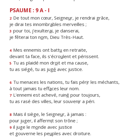
PSAUME : 9 A - I
De tout mon cœur, Seigne
u
r, je rendrai grâce,
2
je dirai tes innombr
a
bles merveilles ;
pour toi, j'exulter
a
i, je danserai,
3
je fêterai ton n
o
m, Dieu Très-Haut.
Mes ennemis ont batt
u
en retraite,
4
devant ta face, ils s'écro
u
lent et périssent.
Tu as plaidé mon dr
o
it et ma cause,
5
tu as siégé, tu as jug
é
avec justice.
Tu menaces les nations, tu fais pér
i
r les méchants,
6
à tout jamais tu eff
a
ces leur nom.
L'ennemi est achevé, ruin
é
pour toujours,
7
tu as rasé des villes, leur souven
i
r a péri.
Mais il siège, le Seigne
u
r, à jamais :
8
pour juger, il afferm
i
t son trône ;
il juge le m
o
nde avec justice
9
et gouverne les pe
u
ples avec droiture.