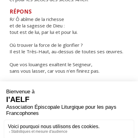
RÉPONS
R/ Ô abîme de la richesse
et de la sagesse de Dieu :
tout est de lui, par lui et pour lui.
Où trouver la force de le glorifier ?
Il est le Très-Haut, au-dessus de toutes ses œuvres.
Que vos louanges exaltent le Seigneur,
sans vous lasser, car vous n'en finirez pas.
C'est le Seigneur qui a tout créé,
et à ceux qui l'aiment il a donné la sagesse.
ORAISON
Aux appels de ton peuple en prière, réponds, Seigneur,
en ta bonté : donne à chacun la claire vision de ce qu'il
doit faire et la force de l'accomplir.