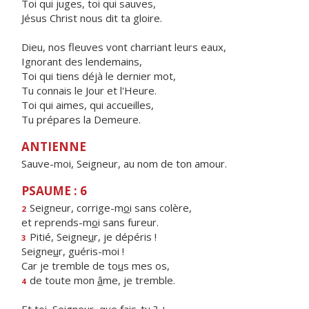
Toi qui juges, toi qui sauves,
Jésus Christ nous dit ta gloire.
Dieu, nos fleuves vont charriant leurs eaux,
Ignorant des lendemains,
Toi qui tiens déjà le dernier mot,
Tu connais le Jour et l'Heure.
Toi qui aimes, qui accueilles,
Tu prépares la Demeure.
ANTIENNE
Sauve-moi, Seigneur, au nom de ton amour.
PSAUME : 6
Seigneur, corrige-m
o
i sans colère,
2
et reprends-m
o
i sans fureur.
Pitié, Seigne
u
r, je dépéris !
3
Seigne
u
r, guéris-moi !
Car je tremble de to
u
s mes os,
de toute mon
â
me, je tremble.
4