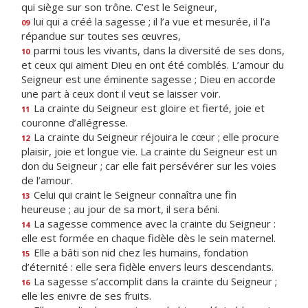
qui siège sur son trône. C’est le Seigneur,
lui qui a créé la sagesse ; il l’a vue et mesurée, il l’a
09
répandue sur toutes ses œuvres,
parmi tous les vivants, dans la diversité de ses dons,
10
et ceux qui aiment Dieu en ont été comblés. L’amour du
Seigneur est une éminente sagesse ; Dieu en accorde
une part à ceux dont il veut se laisser voir.
La crainte du Seigneur est gloire et fierté, joie et
11
couronne d’allégresse.
La crainte du Seigneur réjouira le cœur ; elle procure
12
plaisir, joie et longue vie. La crainte du Seigneur est un
don du Seigneur ; car elle fait persévérer sur les voies
de l’amour.
Celui qui craint le Seigneur connaîtra une fin
13
heureuse ; au jour de sa mort, il sera béni.
La sagesse commence avec la crainte du Seigneur :
14
elle est formée en chaque fidèle dès le sein maternel.
Elle a bâti son nid chez les humains, fondation
15
d’éternité : elle sera fidèle envers leurs descendants.
La sagesse s’accomplit dans la crainte du Seigneur ;
16
elle les enivre de ses fruits.