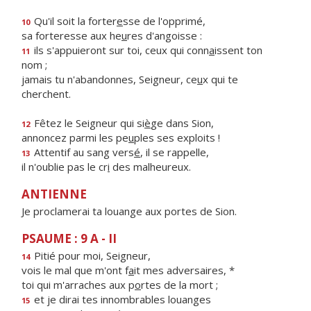
Qu'il soit la forter
e
sse de l'opprimé,
10
sa forteresse aux he
u
res d'angoisse :
ils s'appuieront sur toi, ceux qui conn
a
issent ton
11
nom ;
jamais tu n'abandonnes, Seigneur, ce
u
x qui te
cherchent.
Fêtez le Seigneur qui si
è
ge dans Sion,
12
annoncez parmi les pe
u
ples ses exploits !
Attentif au sang vers
é
, il se rappelle,
13
il n'oublie pas le cr
i
des malheureux.
ANTIENNE
Je proclamerai ta louange aux portes de Sion.
PSAUME : 9 A - II
Pitié pour moi, Seigneur,
14
vois le mal que m'ont f
a
it mes adversaires, *
toi qui m'arraches aux p
o
rtes de la mort ;
et je dirai tes innombrables louanges
15