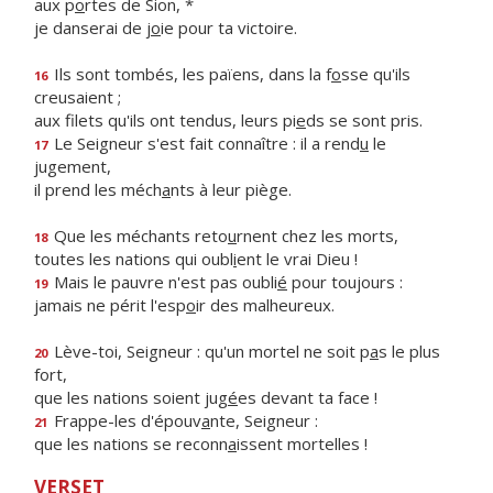
aux p
o
rtes de Sion, *
je danserai de j
o
ie pour ta victoire.
Ils sont tombés, les païens, dans la f
o
sse qu'ils
16
creusaient ;
aux filets qu'ils ont tendus, leurs pi
e
ds se sont pris.
Le Seigneur s'est fait connaître : il a rend
u
le
17
jugement,
il prend les méch
a
nts à leur piège.
Que les méchants reto
u
rnent chez les morts,
18
toutes les nations qui oubl
i
ent le vrai Dieu !
Mais le pauvre n'est pas oubli
é
pour toujours :
19
jamais ne périt l'esp
o
ir des malheureux.
Lève-toi, Seigneur : qu'un mortel ne soit p
a
s le plus
20
fort,
que les nations soient jug
é
es devant ta face !
Frappe-les d'épouv
a
nte, Seigneur :
21
que les nations se reconn
a
issent mortelles !
VERSET