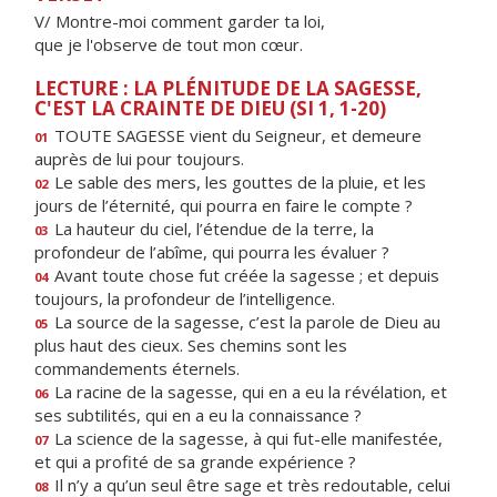
V/ Montre-moi comment garder ta loi,
que je l'observe de tout mon cœur.
LECTURE : LA PLÉNITUDE DE LA SAGESSE,
C'EST LA CRAINTE DE DIEU (SI 1, 1-20)
TOUTE SAGESSE vient du Seigneur, et demeure
01
auprès de lui pour toujours.
Le sable des mers, les gouttes de la pluie, et les
02
jours de l’éternité, qui pourra en faire le compte ?
La hauteur du ciel, l’étendue de la terre, la
03
profondeur de l’abîme, qui pourra les évaluer ?
Avant toute chose fut créée la sagesse ; et depuis
04
toujours, la profondeur de l’intelligence.
La source de la sagesse, c’est la parole de Dieu au
05
plus haut des cieux. Ses chemins sont les
commandements éternels.
La racine de la sagesse, qui en a eu la révélation, et
06
ses subtilités, qui en a eu la connaissance ?
La science de la sagesse, à qui fut-elle manifestée,
07
et qui a profité de sa grande expérience ?
Il n’y a qu’un seul être sage et très redoutable, celui
08