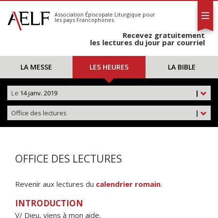
L'AELF
S'abonner
Association Épiscopale Liturgique
pour
les pays Francophones
Calendrier
Recevez gratuitement
Contact
les lectures du jour par courriel
LA MESSE
LES HEURES
LA BIBLE
Le
14 janv. 2019
|
Office des lectures
|
OFFICE DES LECTURES
Revenir aux lectures du
calendrier romain
.
INTRODUCTION
V/ Dieu, viens à mon aide,