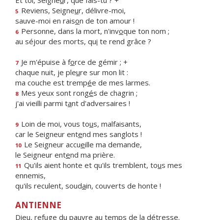
Et toi, Seigne
u
r, que fais-tu ? +
Reviens, Seigne
u
r, délivre-moi,
5
sauve-moi en rais
o
n de ton amour !
Personne, dans la mort, n'inv
o
que ton nom ;
6
au séjour des morts, qu
i
te rend grâce ?
Je m'épuise à f
o
rce de gémir ; +
7
chaque nuit, je ple
u
re sur mon lit :
ma couche est tremp
é
e de mes larmes.
Mes yeux sont rong
é
s de chagrin ;
8
j'ai vieilli parmi t
a
nt d'adversaires !
Loin de moi, vous to
u
s, malfaisants,
9
car le Seigneur ent
e
nd mes sanglots !
Le Seigneur accu
e
ille ma demande,
10
le Seigneur ent
e
nd ma prière.
Qu'ils aient honte et qu'ils tremblent, to
u
s mes
11
ennemis,
qu'ils reculent, soud
a
in, couverts de honte !
ANTIENNE
Dieu, refuge du pauvre au temps de la détresse.