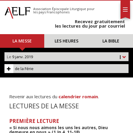
L'AELF
S'abonner
Association Épiscopale Liturgique
pour
les pays Francophones
Calendrier
Recevez gratuitement
Contact
les lectures du jour par courriel
LA MESSE
LES HEURES
LA BIBLE
Le
9 janv. 2019
|
de la Férie
Revenir aux lectures du
calendrier romain
.
LECTURES DE LA MESSE
PREMIÈRE LECTURE
« Si nous nous aimons les uns les autres, Dieu
demeure en nous » (1 Jn 4, 11-18)