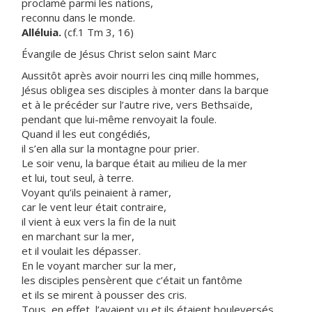
proclamé parmi les nations,
reconnu dans le monde.
Alléluia.
(cf.1 Tm 3, 16)
Évangile de Jésus Christ selon saint Marc
Aussitôt après avoir nourri les cinq mille hommes,
Jésus obligea ses disciples à monter dans la barque
et à le précéder sur l’autre rive, vers Bethsaïde,
pendant que lui-même renvoyait la foule.
Quand il les eut congédiés,
il s’en alla sur la montagne pour prier.
Le soir venu, la barque était au milieu de la mer
et lui, tout seul, à terre.
Voyant qu’ils peinaient à ramer,
car le vent leur était contraire,
il vient à eux vers la fin de la nuit
en marchant sur la mer,
et il voulait les dépasser.
En le voyant marcher sur la mer,
les disciples pensèrent que c’était un fantôme
et ils se mirent à pousser des cris.
Tous, en effet, l’avaient vu et ils étaient bouleversés.