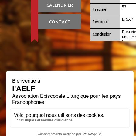
CALENDRIER
53
Psaume
Is 65, 1
CONTACT
Péricope
Dieu éte
Conclusion
unique 
humanit
transfor
règne.