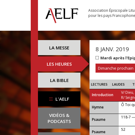
Association Épiscopale Lit
pour les pays Francophon
LA MESSE
8 JANV. 2019
Mardi après l'Ep
LES HEURES
Dimanche prochain
LA BIBLE
LECTURES
LAUDES
T
V/ Dieu,
Introduction
R/ Seign
L'AELF
Ô Toi q
...
Hymne
VIDÉOS &
118-7 — 
Psaume
PODCASTS
52
Psaume