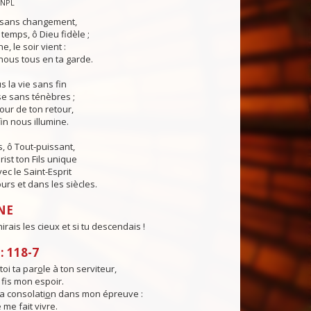
CNPL
s sans changement,
temps, ô Dieu fidèle ;
e, le soir vient :
ous tous en ta garde.
 la vie sans fin
sse sans ténèbres ;
jour de ton retour,
in nous illumine.
, ô Tout-puissant,
rist ton Fils unique
ec le Saint-Esprit
urs et dans les siècles.
NE
irais les cieux et si tu descendais !
 118-7
oi ta par
o
le à ton serviteur,
 f
s mon espoir.
a consolati
o
n dans mon épreuve :
 me fait vivre.