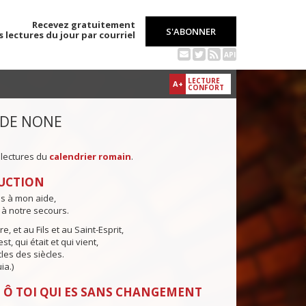
Recevez gratuitement
S'ABONNER
s lectures du jour par courriel
API
LECTURE
A+
CONFORT
 DE NONE
 lectures du
calendrier romain
.
UCTION
ns à mon aide,
 à notre secours.
e, et au Fils et au Saint-Esprit,
st, qui était et qui vient,
cles des siècles.
ia.)
 Ô TOI QUI ES SANS CHANGEMENT