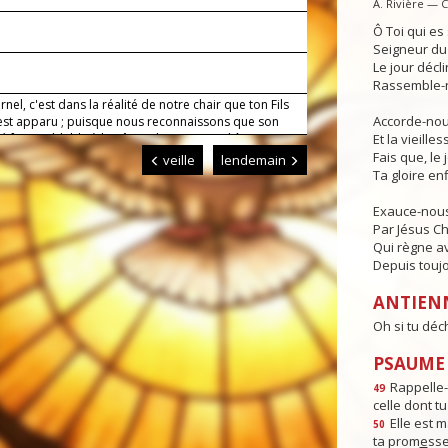
A. Rivière — 
Ô Toi qui e
Seigneur du 
Le jour déclin
Rassemble-n
rnel, c'est dans la réalité de notre chair que ton Fils
Accorde-nous
est apparu ; puisque nous reconnaissons que son
é fut semblable à la nôtre, donne-nous d'être
Et la vieille
més par lui au plus intime de notre cœur. Lui qui
Fais que, le 
veille
lendemain
Ta gloire enf
Exauce-nous
Par Jésus Ch
Qui règne av
Depuis toujo
ANTIEN
Oh si tu déch
PSAUME :
Rappelle-t
49
celle dont tu
Elle est m
50
ta prom
e
sse