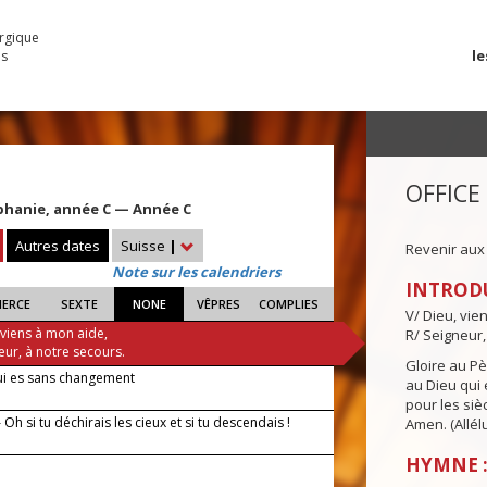
urgique
le
es
OFFICE
iphanie, année C — Année C
Autres dates
Suisse
|
Revenir aux
Note sur les calendriers
INTROD
IERCE
SEXTE
NONE
VÊPRES
COMPLIES
V/ Dieu, vie
 viens à mon aide,
R/ Seigneur,
eur, à notre secours.
Gloire au Pèr
ui es sans changement
au Dieu qui e
pour les siè
Oh si tu déchirais les cieux et si tu descendais !
Amen. (Allélu
HYMNE :