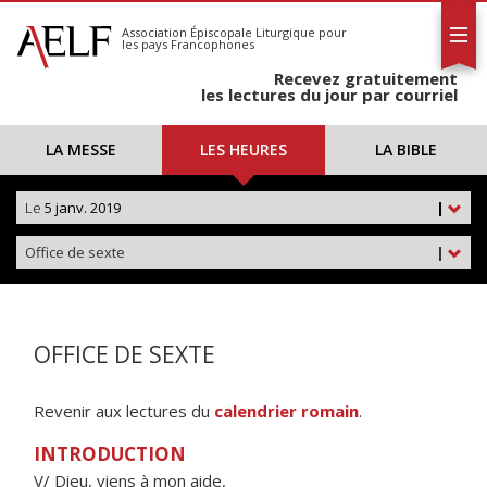
L'AELF
S'abonner
Association Épiscopale Liturgique
pour
les pays Francophones
Calendrier
Recevez gratuitement
Contact
les lectures du jour par courriel
LA MESSE
LES HEURES
LA BIBLE
Le
5 janv. 2019
|
Office de sexte
|
OFFICE DE SEXTE
Revenir aux lectures du
calendrier romain
.
INTRODUCTION
V/ Dieu, viens à mon aide,