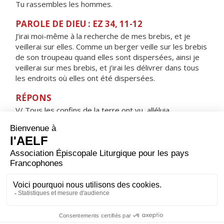
Tu rassembles les hommes.
PAROLE DE DIEU : EZ 34, 11-12
J’irai moi-même à la recherche de mes brebis, et je
veillerai sur elles. Comme un berger veille sur les brebis
de son troupeau quand elles sont dispersées, ainsi je
veillerai sur mes brebis, et j’irai les délivrer dans tous
les endroits où elles ont été dispersées.
RÉPONS
V/ Tous les confins de la terre ont vu, alléluia,
le salut de notre Dieu, alléluia.
ORAISON
Dieu tout-puissant, la rédemption de ton peuple a
merveilleusement commencé avec la naissance de ton
Fils ; accorde à tes serviteurs une foi solide pour qu’ils
se laissent conduire par lui et obtiennent la gloire que tu
leur promets.