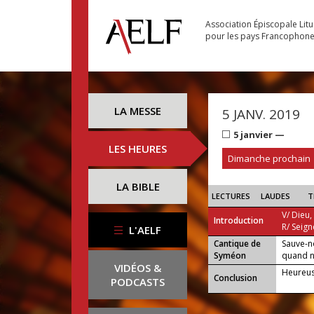
Association Épiscopale Lit
pour les pays Francophon
LA MESSE
5 JANV. 2019
5 janvier —
LES HEURES
Dimanche prochain
LA BIBLE
LECTURES
LAUDES
T
V/ Dieu,
Introduction
R/ Seign
L'AELF
Cantique de
Sauve-n
...
Syméon
quand no
VIDÉOS &
Heureuse
Conclusion
PODCASTS