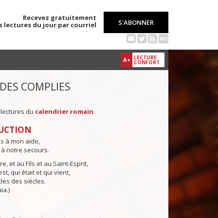
Recevez gratuitement
S'ABONNER
s lectures du jour par courriel
API
LECTURE
A+
CONFORT
 DES COMPLIES
 lectures du
calendrier romain
.
UCTION
ns à mon aide,
 à notre secours.
e, et au Fils et au Saint-Esprit,
st, qui était et qui vient,
cles des siècles.
ia.)