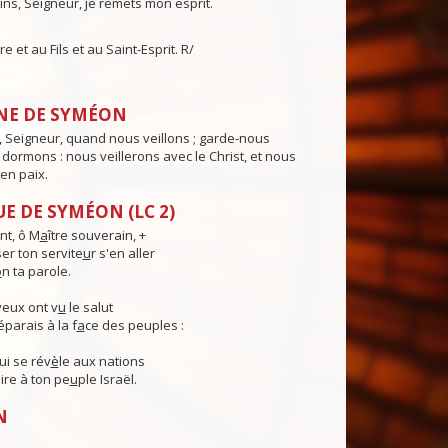
ins, Seigneur, je remets mon esprit.
e et au Fils et au Saint-Esprit. R/
NE DE SYMÉON
 Seigneur, quand nous veillons ; garde-nous
ormons : nous veillerons avec le Christ, et nous
en paix.
E DE SYMÉON (LC 2)
t, ô M
a
ître souverain, +
ser ton servite
u
r s'en aller
o
n ta parole.
eux ont v
u
le salut
parais à la f
a
ce des peuples :
ui se rév
è
le aux nations
ire à ton pe
u
ple Israël.
N