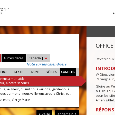
urgique
le
es
OFFICE
Autres dates
Canada
|
Revenir aux
Note sur les calendriers
INTROD
IERCE
SEXTE
NONE
VÊPRES
COMPLIES
V/ Dieu, vie
 viens à mon aide,
R/ Seigneur,
eur, à notre secours.
Gloire au Pèr
ous, Seigneur, quand nous veillons ; garde-nous
au Dieu qui e
us dormons : nous veillerons avec le Christ, et...
pour les siè
 es-tu, Vierge Marie !
Amen. (Allélu
RÉPONS
veille
lendemain