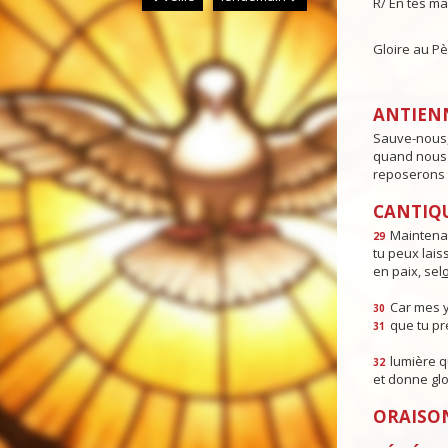
R/ En tes ma
Gloire au Pèr
ANTIEN
Sauve-nous,
quand nous d
reposerons 
CANTIQU
Maintenan
29
tu peux lais
en paix, sel
Car mes y
30
que tu pré
31
lumière q
32
et donne glo
ORAISO