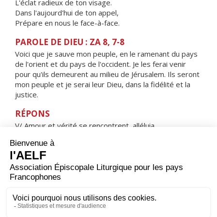
L'éclat radieux de ton visage.
Dans l'aujourd'hui de ton appel,
Prépare en nous le face-à-face.
PAROLE DE DIEU : ZA 8, 7-8
Voici que je sauve mon peuple, en le ramenant du pays
de l'orient et du pays de l'occident. Je les ferai venir
pour qu'ils demeurent au milieu de Jérusalem. Ils seront
mon peuple et je serai leur Dieu, dans la fidélité et la
justice.
RÉPONS
V/ Amour et vérité se rencontrent, alléluia,
justice et paix s'embrassent, alléluia.
ORAISON
Dieu éternel et tout-puissant, une lumière nouvelle
dans les cieux a fait connaître que le Sauveur venait
racheter le monde ; nous t’en prions : que cette lumière
du salut se lève chaque jour pour le renouveau de nos
cœurs.