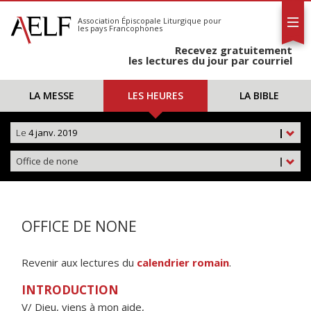
L'AELF
S'abonner
Association Épiscopale Liturgique
pour
les pays Francophones
Calendrier
Recevez gratuitement
Contact
les lectures du jour par courriel
LA MESSE
LES HEURES
LA BIBLE
Le
4 janv. 2019
|
Office de none
|
OFFICE DE NONE
Revenir aux lectures du
calendrier romain
.
INTRODUCTION
V/ Dieu, viens à mon aide,