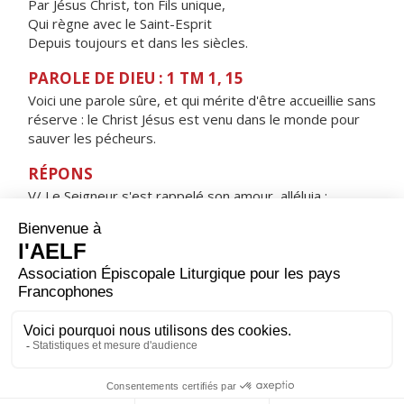
Par Jésus Christ, ton Fils unique,
Qui règne avec le Saint-Esprit
Depuis toujours et dans les siècles.
PAROLE DE DIEU : 1 TM 1, 15
Voici une parole sûre, et qui mérite d'être accueillie sans
réserve : le Christ Jésus est venu dans le monde pour
sauver les pécheurs.
RÉPONS
V/ Le Seigneur s'est rappelé son amour, alléluia ;
sa fidélité en faveur d'Israël, alléluia.
ORAISON
Garde ton peuple, Seigneur, dans une foi inébranlable.
Nous confessons que ton Fils unique, l'éternel
partenaire de ta gloire, a reçu de la Vierge Marie un
corps semblable au nôtre ; délivre-nous des maux d'ici-
bas, introduis-nous dans la joie qui demeure.