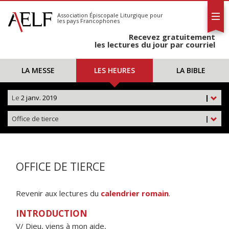
L'AELF
S'abonner
Association Épiscopale Liturgique
pour
les pays Francophones
Calendrier
Recevez gratuitement
Contact
les lectures du jour par courriel
LA MESSE
LES HEURES
LA BIBLE
Le
2 janv. 2019
|
Office de tierce
|
OFFICE DE TIERCE
Revenir aux lectures du
calendrier romain
.
INTRODUCTION
V/ Dieu, viens à mon aide,