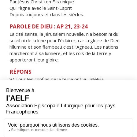
Par Jésus Christ ton Fils unique
Qui règne avec le Saint-Esprit
Depuis toujours et dans les siècles.
PAROLE DE DIEU : AP 21, 23-24
La cité sainte, la Jérusalem nouvelle, n’a besoin ni du
soleil ni de la lune pour l’éclairer, car la gloire de Dieu
l’illumine et son flambeau c’est l’Agneau. Les nations
marcheront à sa lumière, et les rois de la terre y
apporteront leur gloire.
RÉPONS
V/ Tous les confins de la terre ont vu, alléluia,
le salut de notre Dieu, alléluia.
ORAISON
Garde ton peuple, Seigneur, dans une foi inébranlable.
Nous confessons que ton Fils unique, l'éternel
partenaire de ta gloire, a reçu de la Vierge Marie un
corps semblable au nôtre ; délivre-nous des maux d'ici-
bas, introduis-nous dans la joie qui demeure.