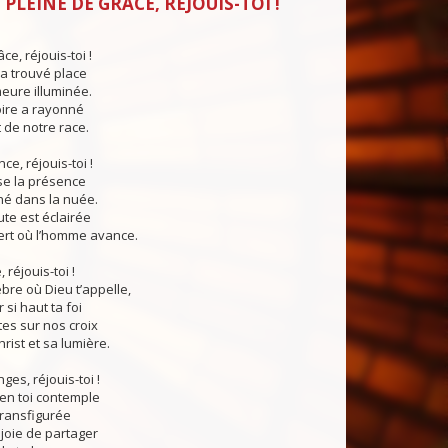
PLEINE DE GRÂCE, RÉJOUIS-TOI !
ce, réjouis-toi !
a trouvé place
eure illuminée.
loire a rayonné
t de notre race.
nce, réjouis-toi !
se la présence
hé dans la nuée.
oute est éclairée
ert où l’homme avance.
 réjouis-toi !
bre où Dieu t’appelle,
r si haut ta foi
tes sur nos croix
rist et sa lumière.
ges, réjouis-toi !
e en toi contemple
transfigurée
 joie de partager