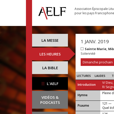
Association Épiscopale Lit
pour les pays Francophon
LA MESSE
1 JANV. 2019
Sainte Marie, Mè
Solennité
LES HEURES
Dimanche prochain
LA BIBLE
LECTURES
LAUDES
T
V/ Dieu,
L'AELF
Introduction
R/ Seign
Pleine d
...
Hymne
VIDÉOS &
PODCASTS
121 —
Psaume
Quel éc
prenant 
126 —