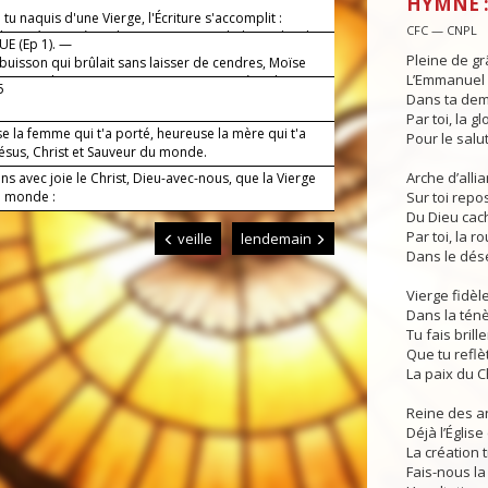
HYMNE : 
!
tu naquis d'une Vierge, l'Écriture s'accomplit :
CFC — CNPL
 rosée imprègne la toison, tu viens habiter chez les
E (Ep 1). —
 Gloire à toi, Sauveur du monde !
Pleine de grâ
buisson qui brûlait sans laisser de cendres, Moïse
L’Emmanuel 
contemplait, Vierge toute pure : Sainte Mère de Dieu,
5
Dans ta dem
de pour nous !
Par toi, la g
e la femme qui t'a porté, heureuse la mère qui t'a
Pour le salu
Jésus, Christ et Sauveur du monde.
Arche d’allia
s avec joie le Christ, Dieu-avec-nous, que la Vierge
u monde :
Sur toi repo
Du Dieu cac
Par toi, la r
veille
lendemain
Dans le dés
Vierge fidèle,
Dans la ténè
Tu fais brille
Que tu reflè
La paix du Ch
Reine des an
Déjà l’Églis
La création 
Fais-nous la