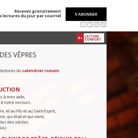
Recevez gratuitement
S'ABONNER
s lectures du jour par courriel
API
LECTURE
A+
CONFORT
 DES VÊPRES
 lectures du
calendrier romain
.
UCTION
ns à mon aide,
 à notre secours.
e, et au Fils et au Saint-Esprit,
st, qui était et qui vient,
cles des siècles.
ia.)