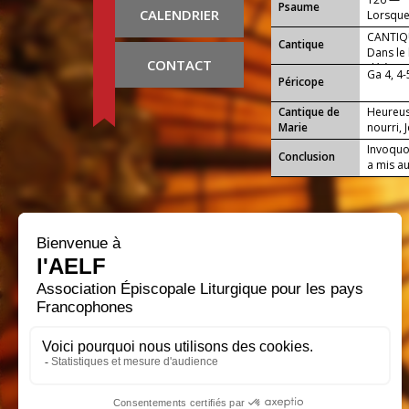
Psaume
divinité 
CALENDRIER
Lorsque 
comme la
CANTIQU
Cantique
hommes.
Dans le 
CONTACT
déjà te 
Ga 4, 4-
Péricope
intercè
Cantique de
Heureus
Marie
nourri, 
Invoquon
Conclusion
a mis a