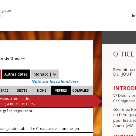
urgique
le
es
OFFICE
re de Dieu —
Revenir aux
du jour
Autres dates
Monaco
|
Note sur les calendriers
INTROD
IERCE
SEXTE
NONE
VÊPRES
COMPLIES
V/ Dieu, vie
 viens à mon aide,
R/ Seigneur,
eur, à notre secours.
Gloire au Pèr
e grâce, réjouis-toi !
au Dieu qui e
pour les siè
Amen. (Allélu
hange admirable ! Le Créateur de l'homme, en
chair de la Vierge Marie, nous donne part à sa