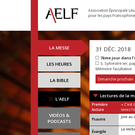
Association Épiscopale Lit
pour les pays Francophon
LA MESSE
31 DÉC. 2018
7ème jour dans l
S. Sylvestre Ier, p
LES HEURES
Mémoire facultative
Dimanche prochain
LA BIBLE
Lectures de la m
L'AELF
Première
« C’est 
lecture
tenez l’
VIDÉOS &
Joie au c
Psaume
PODCASTS
Le Verbe
Évangile