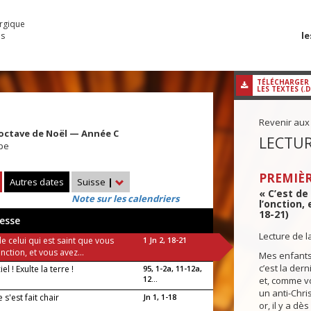
urgique
le
es
TÉLÉCHARGER
LES TEXTES (.
Revenir aux
'octave de Noël — Année C
LECTUR
ape
PREMIÈR
Autres dates
Suisse
|
« C’est de
Note sur les calendriers
l’onction,
18-21)
esse
Lecture de l
de celui qui est saint que vous
1 Jn 2, 18-21
onction, et vous avez...
Mes enfants
c’est la der
iel ! Exulte la terre !
95, 1-2a, 11-12a,
12...
et, comme vo
un anti-Chris
 s'est fait chair
Jn 1, 1-18
or, il y a d