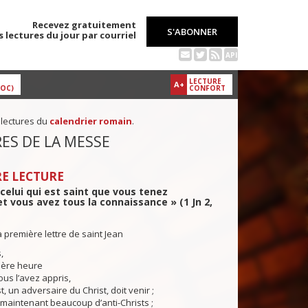
Recevez gratuitement
S'ABONNER
s lectures du jour par courriel
API
LECTURE
A+
DOC)
CONFORT
 lectures du
calendrier romain
.
ES DE LA MESSE
E LECTURE
 celui qui est saint que vous tenez
 et vous avez tous la connaissance » (1 Jn 2,
a première lettre de saint Jean
,
nière heure
us l’avez appris,
t, un adversaire du Christ, doit venir ;
ès maintenant beaucoup d’anti-Christs ;