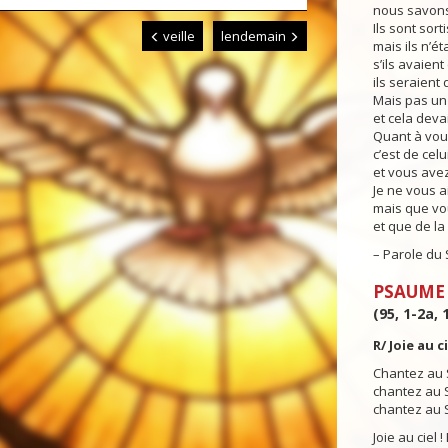
nous savons 
Ils sont sor
veille
lendemain
mais ils n’ét
s’ils avaient
ils seraien
Mais pas un 
et cela deva
Quant à vou
c’est de celu
et vous avez
Je ne vous ai
mais que vo
et que de la
– Parole du 
PSAUME
(95, 1-2a,
R/ Joie au ci
Chantez au 
chantez au S
chantez au 
Joie au ciel !