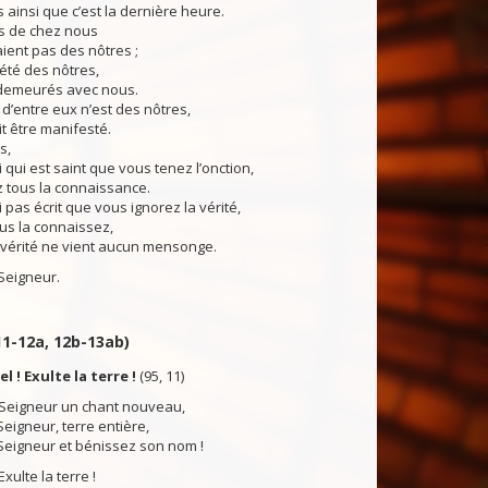
ainsi que c’est la dernière heure.
tis de chez nous
aient pas des nôtres ;
 été des nôtres,
t demeurés avec nous.
d’entre eux n’est des nôtres,
it être manifesté.
s,
i qui est saint que vous tenez l’onction,
 tous la connaissance.
 pas écrit que vous ignorez la vérité,
us la connaissez,
 vérité ne vient aucun mensonge.
Seigneur.
 11-12a, 12b-13ab)
el ! Exulte la terre !
(95, 11)
Seigneur un chant nouveau,
eigneur, terre entière,
Seigneur et bénissez son nom !
 Exulte la terre !