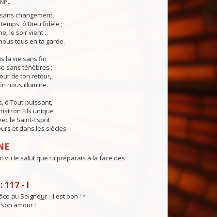
CNPL
s sans changement,
temps, ô Dieu fidèle ;
e, le soir vient :
ous tous en ta garde.
 la vie sans fin
sse sans ténèbres ;
jour de ton retour,
in nous illumine.
, ô Tout-puissant,
rist ton Fils unique
ec le Saint-Esprit
urs et dans les siècles.
NE
 vu le salut que tu préparais à la face des
 117 - I
âce au Seigne
u
r : Il est bon ! *
t son amour !