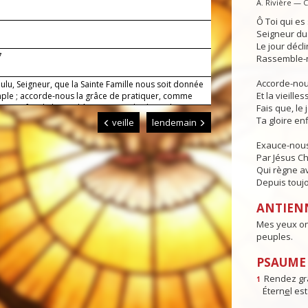
A. Rivière — 
Ô Toi qui e
Seigneur du 
Le jour déclin
7
Rassemble-n
Accorde-nous
ulu, Seigneur, que la Sainte Famille nous soit donnée
Et la vieille
ple ; accorde-nous la grâce de pratiquer, comme
s vertus familiales et d'être unis par les liens de ton
Fais que, le 
vant de nous retrouver pour l'éternité dans la joie
Ta gloire enf
veille
lendemain
aison.
Exauce-nous
Par Jésus Ch
Qui règne av
Depuis toujo
ANTIEN
Mes yeux ont
peuples.
PSAUME :
Rendez gr
1
Étern
e
l es