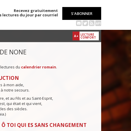
Recevez gratuitement
S'ABONNER
s lectures du jour par courriel
API
LECTURE
A+
CONFORT
 DE NONE
 lectures du
calendrier romain
.
UCTION
ns à mon aide,
 à notre secours.
e, et au Fils et au Saint-Esprit,
st, qui était et qui vient,
cles des siècles.
ia.)
 Ô TOI QUI ES SANS CHANGEMENT