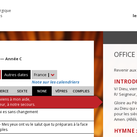
urgique
le
es
OFFICE
e — Année C
Revenir aux
Autres dates
France
|
INTROD
Note sur les calendriers
V/ Dieu, vie
IERCE
SEXTE
NONE
VÊPRES
COMPLIES
R/ Seigneur,
 viens à mon aide,
Gloire au Pèr
eur, à notre secours.
au Dieu qui e
ui es sans changement
pour les siè
Amen. (Allélu
— Mes yeux ont vu le salut que tu préparais à la face
ples.
HYMNE :