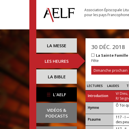
Association Épiscopale Lit
pour les pays Francophon
LA MESSE
30 DÉC. 2018
La Sainte Famill
Fête
LES HEURES
Dimanche prochain
LA BIBLE
LECTURES
LAUDES
T
V/ Dieu,
L'AELF
Introduction
R/ Seign
Ô Toi q
...
Hymne
VIDÉOS &
PODCASTS
117 - I 
Psaume
des peu
117 - II