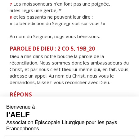
Les moissonneurs n’en font p
a
s une poignée,
7
ni les lie
u
rs une gerbe, *
et les passants ne pe
u
vent leur dire :
8
« La bénédiction du Seigne
u
r soit sur vous ! »
Au nom du Seigneur, no
u
s vous bénissons.
PAROLE DE DIEU : 2 CO 5, 19B_20
Dieu a mis dans notre bouche la parole de la
réconciliation. Nous sommes donc les ambassadeurs du
Christ, et par nous c'est Dieu lui-même qui, en fait, vous
adresse un appel. Au nom du Christ, nous vous le
demandons, laissez-vous réconcilier avec Dieu.
RÉPONS
V/ Par toute la terre, a retenti leur voix,
leur parole jusqu'au bout du monde.
ORAISON
Dieu qui as dévoilé pour nous les mystères de ton
Verbe grâce à ton Apôtre saint Jean, rends-nous