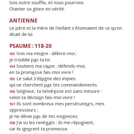
Sois notre souffle, et nous pourrons
Chanter sa gloire en vérité.
ANTIENNE
Le père et la mère de l'enfant s'étonnaient de ce qu'on
disait de lui.
PSAUME : 118-20
Vois ma mis
è
re : délivre-moi ;
153
je n’oublie p
a
s ta loi.
Soutiens ma ca
u
se : défends-moi,
154
en ta prom
e
sse fais-moi vivre !
Le salut s’él
o
igne des impies
155
qui ne cherchent p
a
s tes commandements.
Seigneur, ta tendr
e
sse est sans mesure :
156
selon ta décisi
o
n fais-moi vivre !
Ils sont nombreux mes persécute
u
rs, mes
157
oppresseurs ;
je ne dévie p
a
s de tes exigences.
J’ai vu les renég
a
ts : ils me répugnent,
158
car ils ign
o
rent ta promesse.