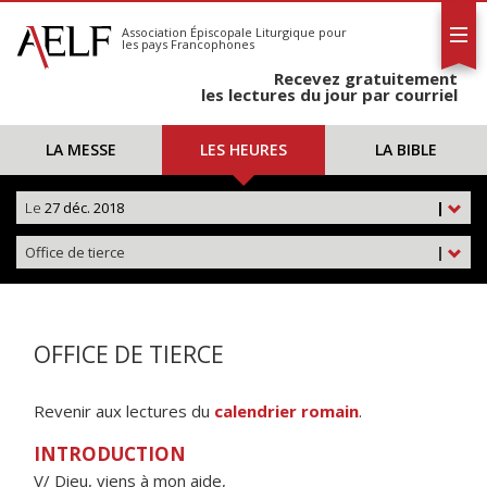
L'AELF
S'abonner
Association Épiscopale Liturgique
pour
les pays Francophones
Calendrier
Recevez gratuitement
Contact
les lectures du jour par courriel
LA MESSE
LES HEURES
LA BIBLE
Le
27 déc. 2018
|
Office de tierce
|
OFFICE DE TIERCE
Revenir aux lectures du
calendrier romain
.
INTRODUCTION
V/ Dieu, viens à mon aide,