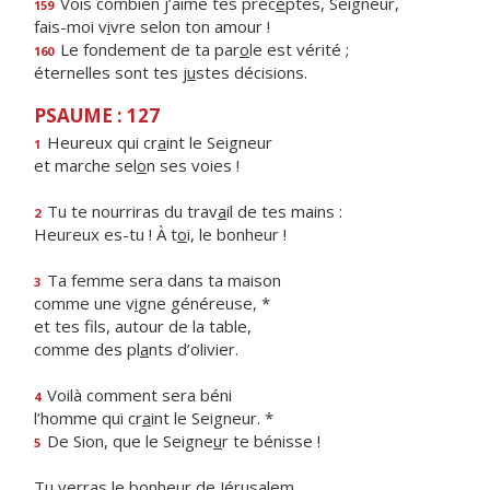
Vois combien j’aime tes préc
e
ptes, Seigneur,
159
fais-moi v
i
vre selon ton amour !
Le fondement de ta par
o
le est vérité ;
160
éternelles sont tes j
u
stes décisions.
PSAUME : 127
Heureux qui cr
a
int le Seigneur
1
et marche sel
o
n ses voies !
Tu te nourriras du trav
a
il de tes mains :
2
Heureux es-tu ! À t
o
i, le bonheur !
Ta femme sera dans ta maison
3
comme une v
i
gne généreuse, *
et tes fils, autour de la table,
comme des pl
a
nts d’olivier.
Voilà comment sera béni
4
l’homme qui cr
a
int le Seigneur. *
De Sion, que le Seigne
u
r te bénisse !
5
Tu verras le bonheur de Jérusalem