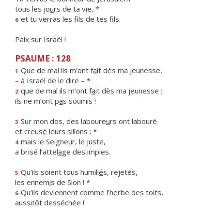
tous les jo
u
rs de ta vie, *
et tu verras les f
ls de tes fils.
6
Paix sur Israël !
PSAUME : 128
Que de mal ils m’ont f
a
it dès ma jeunesse,
1
– à Isra
ë
l de le dire – *
que de mal ils m’ont f
a
it dès ma jeunesse :
2
ils ne m’ont p
a
s soumis !
Sur mon dos, des laboure
u
rs ont labouré
3
et creus
é
leurs sillons ; *
mais le Seigne
u
r, le juste,
4
a brisé l’attel
a
ge des impies.
Qu’ils soient tous humili
é
s, rejetés,
5
les ennem
i
s de Sion ! *
Qu’ils deviennent comme l’h
e
rbe des toits,
6
aussitôt desséchée !