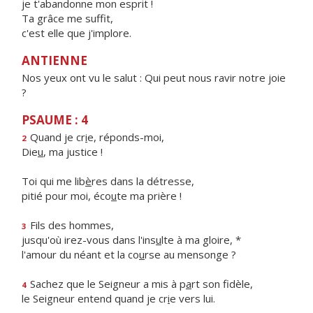
je t'abandonne mon esprit !
Ta grâce me suffit,
c'est elle que j'implore.
ANTIENNE
Nos yeux ont vu le salut : Qui peut nous ravir notre joie
?
PSAUME : 4
Quand je cr
i
e, réponds-moi,
2
Die
u
, ma justice !
Toi qui me lib
è
res dans la détresse,
pitié pour moi, éco
u
te ma prière !
Fils des hommes,
3
jusqu'où irez-vous dans l'ins
u
lte à ma gloire, *
l'amour du néant et la co
u
rse au mensonge ?
Sachez que le Seigneur a mis à p
a
rt son fidèle,
4
le Seigneur entend quand je cr
i
e vers lui.