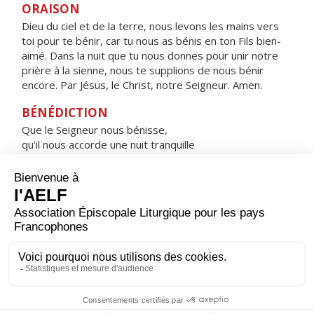
ORAISON
Dieu du ciel et de la terre, nous levons les mains vers
toi pour te bénir, car tu nous as bénis en ton Fils bien-
aimé. Dans la nuit que tu nous donnes pour unir notre
prière à la sienne, nous te supplions de nous bénir
encore. Par Jésus, le Christ, notre Seigneur. Amen.
BÉNÉDICTION
Que le Seigneur nous bénisse,
qu'il nous accorde une nuit tranquille
et nous garde dans la paix. Amen.
HYMNE : HEUREUSE ES-TU, VIERGE MARIE !
Heureuse es-tu, Vierge Marie !
Par toi, le salut est entré dans le monde.
Comblée de gloire, tu te réjouis devant le Seigneur,
tu cries de joie à l'ombre de ses ailes.
Sainte Mère de Dieu,
prie pour nous, pauvres pécheurs.