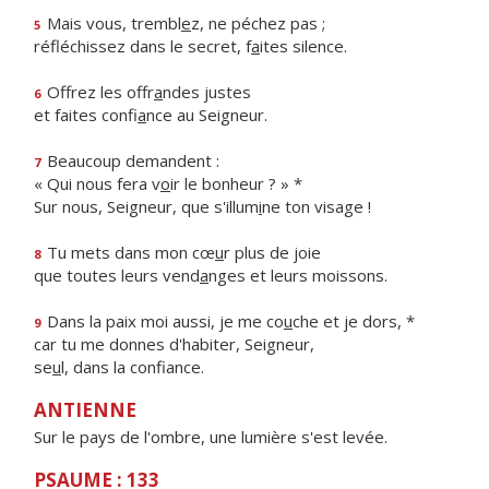
Mais vous, trembl
e
z, ne péchez pas ;
5
réfléchissez dans le secret, f
a
ites silence.
Offrez les offr
a
ndes justes
6
et faites confi
a
nce au Seigneur.
Beaucoup demandent :
7
« Qui nous fera v
o
ir le bonheur ? » *
Sur nous, Seigneur, que s'illum
i
ne ton visage !
Tu mets dans mon cœ
u
r plus de joie
8
que toutes leurs vend
a
nges et leurs moissons.
Dans la paix moi aussi, je me co
u
che et je dors, *
9
car tu me donnes d'habiter, Seigneur,
se
u
l, dans la confiance.
ANTIENNE
Sur le pays de l'ombre, une lumière s'est levée.
PSAUME : 133