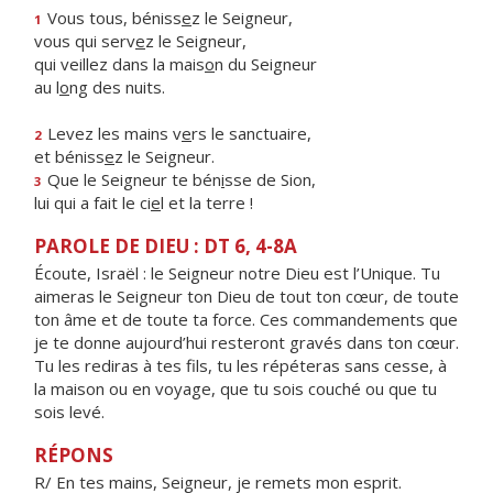
Vous tous, béniss
e
z le Seigneur,
1
vous qui serv
e
z le Seigneur,
qui veillez dans la mais
o
n du Seigneur
au l
o
ng des nuits.
Levez les mains v
e
rs le sanctuaire,
2
et béniss
e
z le Seigneur.
Que le Seigneur te bén
i
sse de Sion,
3
lui qui a fait le ci
e
l et la terre !
PAROLE DE DIEU : DT 6, 4-8A
Écoute, Israël : le Seigneur notre Dieu est l’Unique. Tu
aimeras le Seigneur ton Dieu de tout ton cœur, de toute
ton âme et de toute ta force. Ces commandements que
je te donne aujourd’hui resteront gravés dans ton cœur.
Tu les rediras à tes fils, tu les répéteras sans cesse, à
la maison ou en voyage, que tu sois couché ou que tu
sois levé.
RÉPONS
R/ En tes mains, Seigneur, je remets mon esprit.