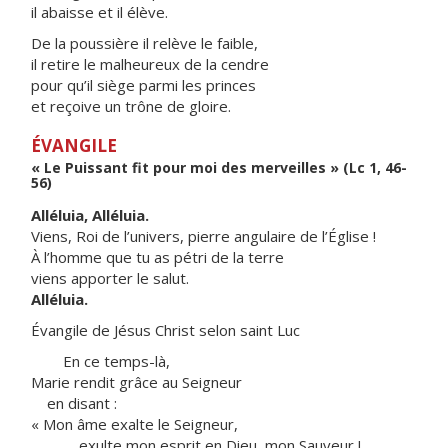
il abaisse et il élève.
De la poussière il relève le faible,
il retire le malheureux de la cendre
pour qu’il siège parmi les princes
et reçoive un trône de gloire.
ÉVANGILE
« Le Puissant fit pour moi des merveilles » (Lc 1, 46-
56)
Alléluia, Alléluia.
Viens, Roi de l’univers, pierre angulaire de l’Église !
À l’homme que tu as pétri de la terre
viens apporter le salut.
Alléluia.
Évangile de Jésus Christ selon saint Luc
En ce temps-là,
Marie rendit grâce au Seigneur
en disant :
« Mon âme exalte le Seigneur,
exulte mon esprit en Dieu, mon Sauveur !