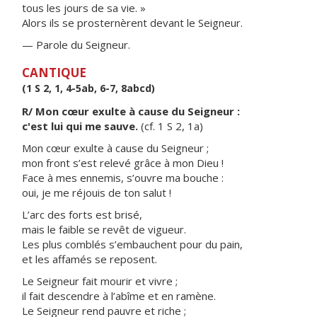
tous les jours de sa vie. »
Alors ils se prosternèrent devant le Seigneur.
— Parole du Seigneur.
CANTIQUE
(1 S 2, 1, 4-5ab, 6-7, 8abcd)
R/ Mon cœur exulte à cause du Seigneur :
c'est lui qui me sauve.
(cf. 1 S 2, 1a)
Mon cœur exulte à cause du Seigneur ;
mon front s’est relevé grâce à mon Dieu !
Face à mes ennemis, s’ouvre ma bouche :
oui, je me réjouis de ton salut !
L’arc des forts est brisé,
mais le faible se revêt de vigueur.
Les plus comblés s’embauchent pour du pain,
et les affamés se reposent.
Le Seigneur fait mourir et vivre ;
il fait descendre à l’abîme et en ramène.
Le Seigneur rend pauvre et riche ;