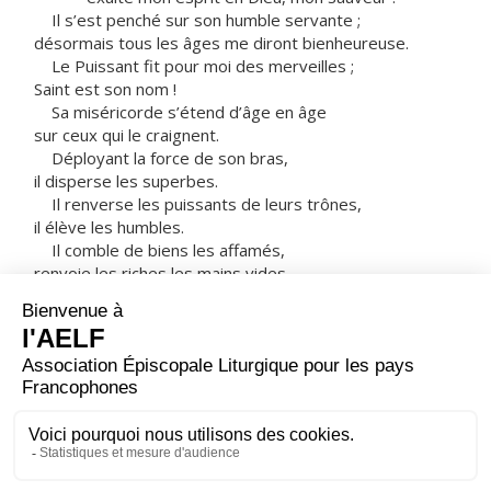
Il s’est penché sur son humble servante ;
désormais tous les âges me diront bienheureuse.
Le Puissant fit pour moi des merveilles ;
Saint est son nom !
Sa miséricorde s’étend d’âge en âge
sur ceux qui le craignent.
Déployant la force de son bras,
il disperse les superbes.
Il renverse les puissants de leurs trônes,
il élève les humbles.
Il comble de biens les affamés,
renvoie les riches les mains vides.
Il relève Israël son serviteur,
il se souvient de son amour
de la promesse faite à nos pères,
en faveur d’Abraham et sa descendance à jamais. »
Marie resta avec Élisabeth environ trois mois,
puis elle s’en retourna chez elle.
– Acclamons la Parole de Dieu.