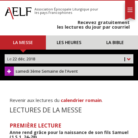
L'AELF
S'abonner
Association Épiscopale Liturgique
pour
les pays Francophones
Calendrier
Recevez gratuitement
Contact
les lectures du jour par courriel
LA MESSE
LES HEURES
LA BIBLE
Le
22 déc. 2018
|
samedi 3ème Semaine de l'Avent
Revenir aux lectures du
calendrier romain
.
LECTURES DE LA MESSE
PREMIÈRE LECTURE
Anne rend grâce pour la naissance de son fils Samuel
(1 S 1, 24-28)