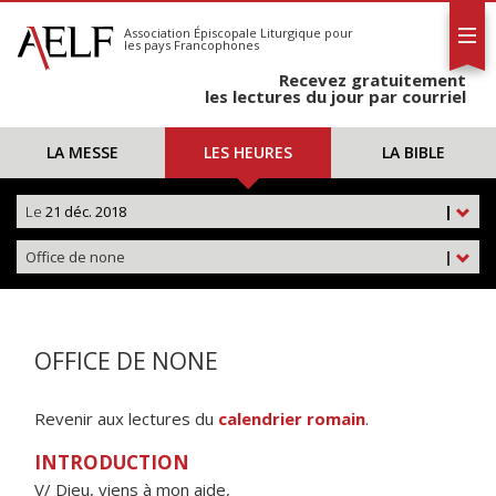
L'AELF
S'abonner
Association Épiscopale Liturgique
pour
les pays Francophones
Calendrier
Recevez gratuitement
Contact
les lectures du jour par courriel
LA MESSE
LES HEURES
LA BIBLE
Le
21 déc. 2018
|
Office de none
|
OFFICE DE NONE
Revenir aux lectures du
calendrier romain
.
INTRODUCTION
V/ Dieu, viens à mon aide,