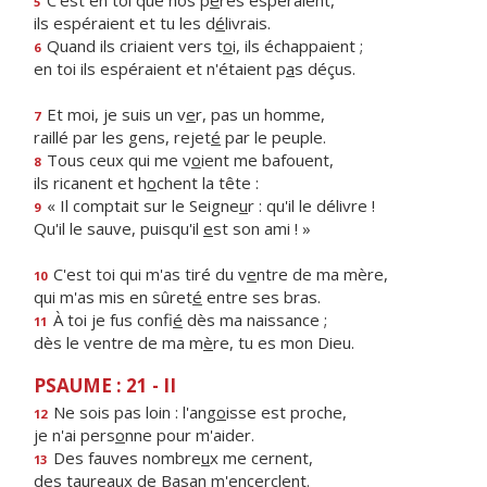
C'est en toi que nos p
è
res espéraient,
5
ils espéraient et tu les d
é
livrais.
Quand ils criaient vers t
o
i, ils échappaient ;
6
en toi ils espéraient et n'étaient p
a
s déçus.
Et moi, je suis un v
e
r, pas un homme,
7
raillé par les gens, rejet
é
par le peuple.
Tous ceux qui me v
o
ient me bafouent,
8
ils ricanent et h
o
chent la tête :
« Il comptait sur le Seigne
u
r : qu'il le délivre !
9
Qu'il le sauve, puisqu'il
e
st son ami ! »
C'est toi qui m'as tiré du v
e
ntre de ma mère,
10
qui m'as mis en sûret
é
entre ses bras.
À toi je fus confi
é
dès ma naissance ;
11
dès le ventre de ma m
è
re, tu es mon Dieu.
PSAUME : 21 - II
Ne sois pas loin : l'ang
o
isse est proche,
12
je n'ai pers
o
nne pour m'aider.
Des fauves nombre
u
x me cernent,
13
des taureaux de Bas
a
n m'encerclent.