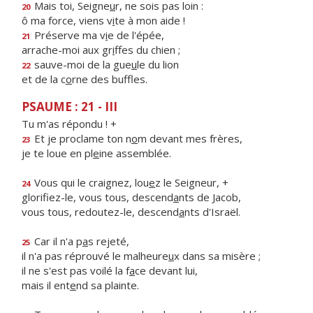
Mais toi, Seigne
u
r, ne sois pas loin :
20
ô ma force, viens v
i
te à mon aide !
Préserve ma v
i
e de l'épée,
21
arrache-moi aux gr
i
ffes du chien ;
sauve-moi de la gue
u
le du lion
22
et de la c
o
rne des buffles.
PSAUME : 21 - III
Tu m'as répondu ! +
Et je proclame ton n
o
m devant mes frères,
23
je te loue en pl
e
ine assemblée.
Vous qui le craignez, lou
e
z le Seigneur, +
24
glorifiez-le, vous tous, descend
a
nts de Jacob,
vous tous, redoutez-le, descend
a
nts d'Israël.
Car il n'a p
a
s rejeté,
25
il n'a pas réprouvé le malheure
u
x dans sa misère ;
il ne s'est pas voilé la f
a
ce devant lui,
mais il ent
e
nd sa plainte.