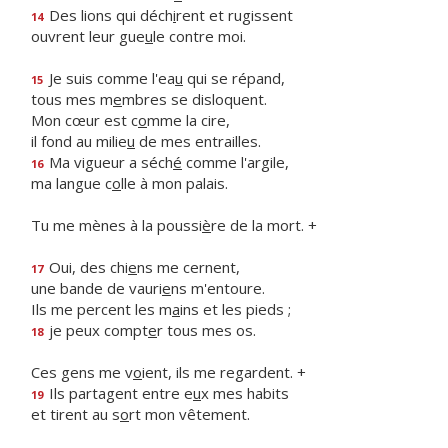
Des lions qui déch
i
rent et rugissent
14
ouvrent leur gue
u
le contre moi.
Je suis comme l'ea
u
qui se répand,
15
tous mes m
e
mbres se disloquent.
Mon cœur est c
o
mme la cire,
il fond au milie
u
de mes entrailles.
Ma vigueur a séch
é
comme l'argile,
16
ma langue c
o
lle à mon palais.
Tu me mènes à la poussi
è
re de la mort. +
Oui, des chi
e
ns me cernent,
17
une bande de vauri
e
ns m'entoure.
Ils me percent les m
a
ins et les pieds ;
je peux compt
e
r tous mes os.
18
Ces gens me v
o
ient, ils me regardent. +
Ils partagent entre e
u
x mes habits
19
et tirent au s
o
rt mon vêtement.