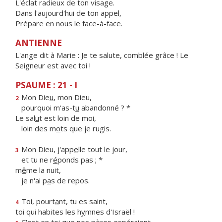
L'éclat radieux de ton visage.
Dans l'aujourd'hui de ton appel,
Prépare en nous le face-à-face.
ANTIENNE
L'ange dit à Marie : Je te salute, comblée grâce ! Le
Seigneur est avec toi !
PSAUME : 21 - I
Mon Die
u
, mon Dieu,
2
pourquoi m'as-t
u
abandonné ? *
Le sal
u
t est loin de moi,
loin des m
o
ts que je rugis.
Mon Dieu, j'app
e
lle tout le jour,
3
et tu ne r
é
ponds pas ; *
m
ê
me la nuit,
je n'ai p
a
s de repos.
Toi, pourt
a
nt, tu es saint,
4
toi qui habites les h
y
mnes d'Israël !