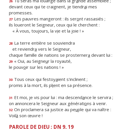
Tu seras ma louange dans la gr
a
nde assemblée ;
26
devant ceux qui te craignent, je tiendr
a
i mes
promesses.
Les pauvres mangeront : ils ser
o
nt rassasiés ;
27
ils loueront le Seigneur, ceux qui le cherchent :
« À vous, toujours, la v
i
e et la joie ! »
La terre entière se souviendra
28
et reviendr
a
vers le Seigneur,
chaque famille de nations se prosterner
a
devant lui :
« Oui, au Seigne
u
r la royauté,
29
le pouv
o
ir sur les nations ! »
Tous ceux qui festoy
a
ient s'inclinent ;
30
promis à la mort, ils pl
i
ent en sa présence.
Et moi, je vis pour lui : ma descend
a
nce le servira ;
31
on annoncera le Seigneur aux générati
o
ns à venir.
On proclamera sa justice au pe
u
ple qui va naître :
32
Voil
à
son œuvre !
PAROLE DE DIEU : DN 9, 19