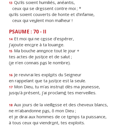
Qu’ils soient humiliés, anéantis,
13
ceux qui se dr
e
ssent contre moi ; *
qu’ils soient couverts de honte et d’infamie,
ceux qui ve
u
lent mon malheur !
PSAUME : 70 - II
Et moi qui ne c
e
sse d’espérer,
14
j’ajoute enc
o
re à ta louange.
Ma bouche ann
o
nce tout le jour +
15
tes actes de just
i
ce et de salut ;
(je n’en connais p
a
s le nombre).
Je revivrai les expl
o
its du Seigneur
16
en rappelant que ta just
i
ce est la seule.
Mon Dieu, tu m’as instru
i
t dès ma jeunesse,
17
jusqu’à présent, j’ai proclam
é
tes merveilles.
Aux jours de la vieill
e
sse et des cheveux blancs,
18
ne m’abandonne p
a
s, ô mon Dieu ;
et je dirai aux hommes de ce t
e
mps ta puissance,
à tous ceux qui viendr
o
nt, tes exploits.