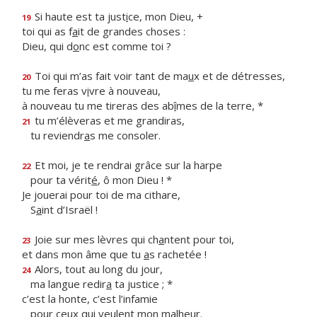
Si haute est ta just
i
ce, mon Dieu, +
19
toi qui as f
a
it de grandes choses :
Dieu, qui d
o
nc est comme toi ?
Toi qui m’as fait voir tant de ma
u
x et de détresses,
20
tu me feras v
i
vre à nouveau,
à nouveau tu me tireras des ab
î
mes de la terre, *
tu m’élèveras et me grandiras,
21
tu reviendr
a
s me consoler.
Et moi, je te rendrai grâce sur la harpe
22
pour ta vérit
é
, ô mon Dieu ! *
Je jouerai pour toi de ma cithare,
S
a
int d’Israël !
Joie sur mes lèvres qui ch
a
ntent pour toi,
23
et dans mon âme que tu
a
s rachetée !
Alors, tout au long du jour,
24
ma langue redir
a
ta justice ; *
c’est la honte, c’est l’infamie
pour ceux qui ve
u
lent mon malheur.