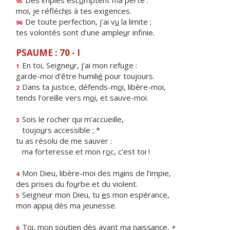
Des impies esc
o
mptent ma perte :
95
moi, je réfléch
i
s à tes exigences.
De toute perfection, j’ai v
u
la limite ;
96
tes volontés sont d’une ample
u
r infinie.
PSAUME : 70 - I
En toi, Seigne
u
r, j’ai mon refuge :
1
garde-moi d’être humili
é
pour toujours.
Dans ta justice, défends-m
o
i, libère-moi,
2
tends l’oreille vers m
o
i, et sauve-moi.
Sois le rocher qui m’accueille,
3
toujo
u
rs accessible ; *
tu as résolu de me sauver :
ma forteresse et mon r
o
c, c’est toi !
Mon Dieu, libère-moi des m
a
ins de l’impie,
4
des prises du fo
u
rbe et du violent.
Seigneur mon Dieu, tu
e
s mon espérance,
5
mon appu
i
dès ma jeunesse.
Toi, mon soutien dès av
a
nt ma naissance, +
6