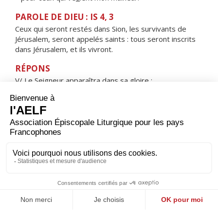
PAROLE DE DIEU : IS 4, 3
Ceux qui seront restés dans Sion, les survivants de
Jérusalem, seront appelés saints : tous seront inscrits
dans Jérusalem, et ils vivront.
RÉPONS
V/ Le Seigneur apparaîtra dans sa gloire :
le peuple nouveau chantera son Dieu.
ORAISON
Dieu, créateur et rédempteur des hommes, tu as voulu
que ton Verbe éternel prenne chair dans le sein de la
Vierge ; sois favorable à notre prière : que ton Fils
unique qui s'est fait l'un de nous, nous donne part à sa
vie divine. Lui qui règne.