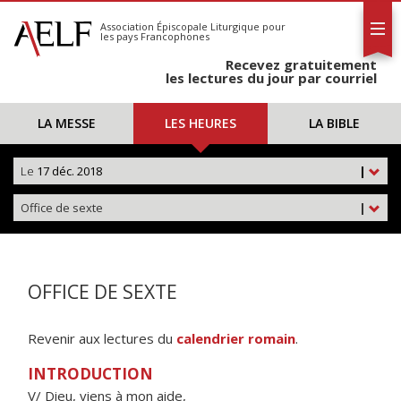
L'AELF
S'abonner
Association Épiscopale Liturgique
pour
les pays Francophones
Calendrier
Recevez gratuitement
Contact
les lectures du jour par courriel
LA MESSE
LES HEURES
LA BIBLE
Le
17 déc. 2018
|
Office de sexte
|
OFFICE DE SEXTE
Revenir aux lectures du
calendrier romain
.
INTRODUCTION
V/ Dieu, viens à mon aide,