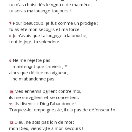
tu m’as choisi dès le v
e
ntre de ma mère ;
tu seras ma lou
a
nge toujours !
Pour beaucoup, je f
u
s comme un prodige ;
7
tu as été mon seco
u
rs et ma force.
Je n’avais que ta lou
a
nge à la bouche,
8
tout le jo
u
r, ta splendeur.
Ne me rejette pas
9
mainten
a
nt que j’ai vieilli ; *
alors que décline ma vigueur,
ne m’aband
o
nne pas.
Mes ennemis p
a
rlent contre moi,
10
ils me surv
e
illent et se concertent.
Ils disent : « Die
u
l’abandonne !
11
Traquez-le, empoignez-le, il n’a p
a
s de défenseur ! »
Dieu, ne sois p
a
s loin de moi ;
12
mon Dieu, viens v
i
te à mon secours !