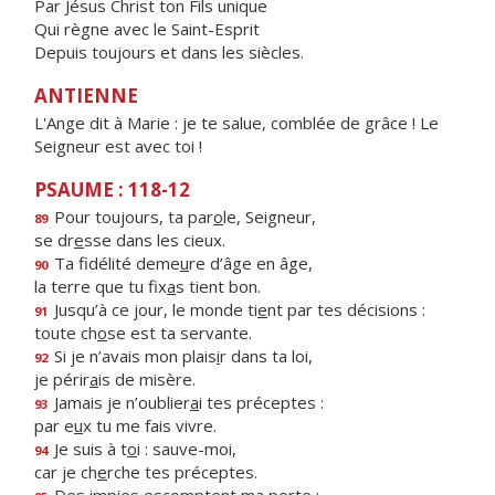
Par Jésus Christ ton Fils unique
Qui règne avec le Saint-Esprit
Depuis toujours et dans les siècles.
ANTIENNE
L'Ange dit à Marie : je te salue, comblée de grâce ! Le
Seigneur est avec toi !
PSAUME : 118-12
Pour toujours, ta par
o
le, Seigneur,
89
se dr
e
sse dans les cieux.
Ta fidélité deme
u
re d’âge en âge,
90
la terre que tu fix
a
s tient bon.
Jusqu’à ce jour, le monde ti
e
nt par tes décisions :
91
toute ch
o
se est ta servante.
Si je n’avais mon plais
i
r dans ta loi,
92
je périr
a
is de misère.
Jamais je n’oublier
a
i tes préceptes :
93
par e
u
x tu me fais vivre.
Je suis à t
o
i : sauve-moi,
94
car je ch
e
rche tes préceptes.