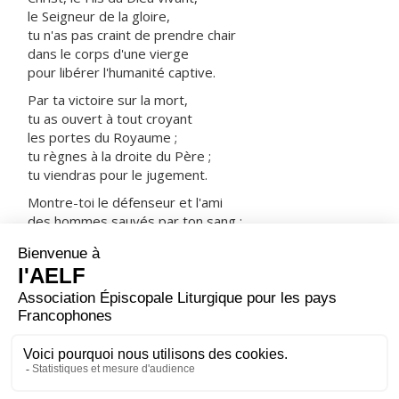
le Seigneur de la gloire,
tu n'as pas craint de prendre chair
dans le corps d'une vierge
pour libérer l'humanité captive.
Par ta victoire sur la mort,
tu as ouvert à tout croyant
les portes du Royaume ;
tu règnes à la droite du Père ;
tu viendras pour le jugement.
Montre-toi le défenseur et l'ami
des hommes sauvés par ton sang :
prends-les avec tous les saints
dans ta joie et dans ta lumière.
ORAISON
Tu le vois, Seigneur, ton peuple se prépare à célébrer la
naissance de ton Fils ; dirige notre joie vers la joie d'un
si grand mystère, pour que nous fêtions notre salut
avec un cœur vraiment nouveau.