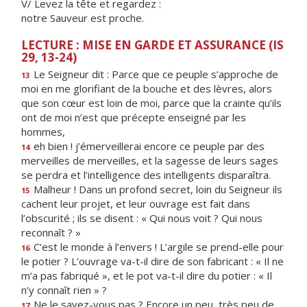
V/ Levez la tête et regardez :
notre Sauveur est proche.
LECTURE : MISE EN GARDE ET ASSURANCE (IS
29, 13-24)
Le Seigneur dit : Parce que ce peuple s’approche de
13
moi en me glorifiant de la bouche et des lèvres, alors
que son cœur est loin de moi, parce que la crainte qu’ils
ont de moi n’est que précepte enseigné par les
hommes,
eh bien ! j’émerveillerai encore ce peuple par des
14
merveilles de merveilles, et la sagesse de leurs sages
se perdra et l’intelligence des intelligents disparaîtra.
Malheur ! Dans un profond secret, loin du Seigneur ils
15
cachent leur projet, et leur ouvrage est fait dans
l’obscurité ; ils se disent : « Qui nous voit ? Qui nous
reconnaît ? »
C’est le monde à l’envers ! L’argile se prend-elle pour
16
le potier ? L’ouvrage va-t-il dire de son fabricant : « Il ne
m’a pas fabriqué », et le pot va-t-il dire du potier : « Il
n’y connaît rien » ?
Ne le savez-vous pas ? Encore un peu, très peu de
17