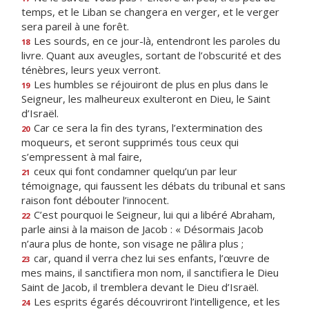
temps, et le Liban se changera en verger, et le verger
sera pareil à une forêt.
Les sourds, en ce jour-là, entendront les paroles du
18
livre. Quant aux aveugles, sortant de l’obscurité et des
ténèbres, leurs yeux verront.
Les humbles se réjouiront de plus en plus dans le
19
Seigneur, les malheureux exulteront en Dieu, le Saint
d’Israël.
Car ce sera la fin des tyrans, l’extermination des
20
moqueurs, et seront supprimés tous ceux qui
s’empressent à mal faire,
ceux qui font condamner quelqu’un par leur
21
témoignage, qui faussent les débats du tribunal et sans
raison font débouter l’innocent.
C’est pourquoi le Seigneur, lui qui a libéré Abraham,
22
parle ainsi à la maison de Jacob : « Désormais Jacob
n’aura plus de honte, son visage ne pâlira plus ;
car, quand il verra chez lui ses enfants, l’œuvre de
23
mes mains, il sanctifiera mon nom, il sanctifiera le Dieu
Saint de Jacob, il tremblera devant le Dieu d’Israël.
Les esprits égarés découvriront l’intelligence, et les
24