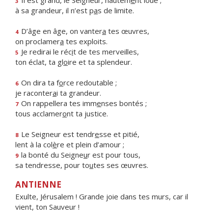
Il est grand, le Seigneur, hautem
e
nt loué ;
3
à sa grandeur, il n’est p
a
s de limite.
D’âge en âge, on vanter
a
tes œuvres,
4
on proclamer
a
tes exploits.
Je redirai le réc
i
t de tes merveilles,
5
ton éclat, ta gl
o
ire et ta splendeur.
On dira ta f
o
rce redoutable ;
6
je raconter
a
i ta grandeur.
On rappellera tes imm
e
nses bontés ;
7
tous acclamer
o
nt ta justice.
Le Seigneur est tendr
e
sse et pitié,
8
lent à la col
è
re et plein d’amour ;
la bonté du Seigne
u
r est pour tous,
9
sa tendresse, pour to
u
tes ses œuvres.
ANTIENNE
Exulte, Jérusalem ! Grande joie dans tes murs, car il
vient, ton Sauveur !