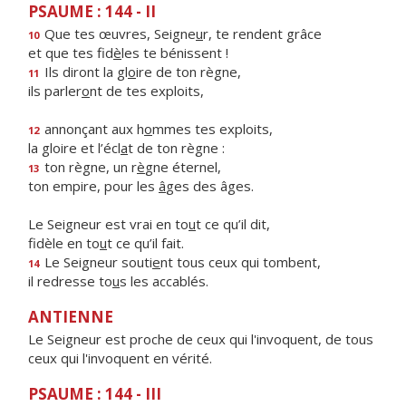
PSAUME : 144 - II
Que tes œuvres, Seigne
u
r, te rendent grâce
10
et que tes fid
è
les te bénissent !
Ils diront la gl
o
ire de ton règne,
11
ils parler
o
nt de tes exploits,
annonçant aux h
o
mmes tes exploits,
12
la gloire et l’écl
a
t de ton règne :
ton règne, un r
è
gne éternel,
13
ton empire, pour les
â
ges des âges.
Le Seigneur est vrai en to
u
t ce qu’il dit,
fidèle en to
u
t ce qu’il fait.
Le Seigneur souti
e
nt tous ceux qui tombent,
14
il redresse to
u
s les accablés.
ANTIENNE
Le Seigneur est proche de ceux qui l'invoquent, de tous
ceux qui l'invoquent en vérité.
PSAUME : 144 - III