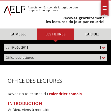
L'AELF
S'abonner
Association Épiscopale Liturgique
pour
les pays Francophones
Calendrier
Recevez gratuitement
Contact
les lectures du jour par courriel
LA MESSE
LES HEURES
LA BIBLE
Le
16 déc. 2018
|
Office des lectures
|
OFFICE DES LECTURES
Revenir aux lectures du
calendrier romain
.
INTRODUCTION
V/ Dieu, viens à mon aide,