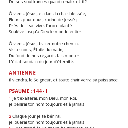
De ses souffrances quand renaîtra-t-il ?
Ô viens, Jésus, et dans la chair blessée,
Fleuris pour nous, racine de Jessé ;
Près de l’eau vive, l’arbre planté
Soulève jusqu’à Dieu le monde entier.
Ô viens, Jésus, tracer notre chemin,
Visite-nous, Étoile du matin,
Du fond de nos regards fais monter
L’éclat soudain du jour d’éternité.
ANTIENNE
Il viendra, le Seigneur, et toute chair verra sa puissance.
PSAUME : 144 - I
Je t’exalterai, mon Die
u
, mon Roi,
1
je bénirai ton nom toujo
u
rs et à jamais !
Chaque jour je te b
é
nirai,
2
je louerai ton nom toujo
u
rs et à jamais.