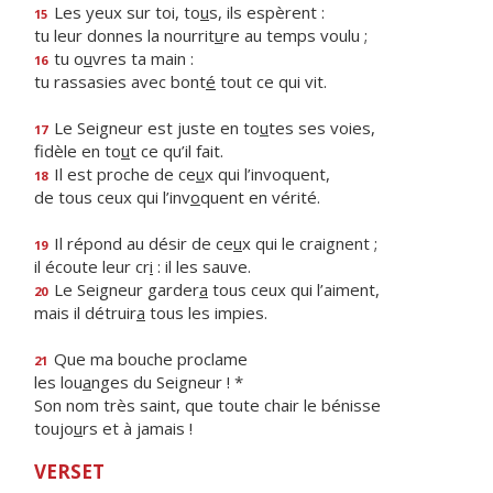
Les yeux sur toi, to
u
s, ils espèrent :
15
tu leur donnes la nourrit
u
re au temps voulu ;
tu o
u
vres ta main :
16
tu rassasies avec bont
é
tout ce qui vit.
Le Seigneur est juste en to
u
tes ses voies,
17
fidèle en to
u
t ce qu’il fait.
Il est proche de ce
u
x qui l’invoquent,
18
de tous ceux qui l’inv
o
quent en vérité.
Il répond au désir de ce
u
x qui le craignent ;
19
il écoute leur cr
i
: il les sauve.
Le Seigneur garder
a
tous ceux qui l’aiment,
20
mais il détruir
a
tous les impies.
Que ma bouche proclame
21
les lou
a
nges du Seigneur ! *
Son nom très saint, que toute chair le bénisse
toujo
u
rs et à jamais !
VERSET