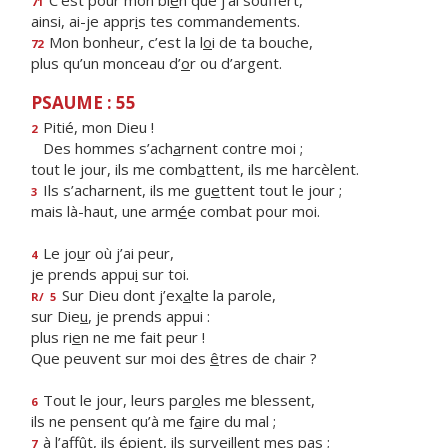
C’est pour mon bi
e
n que j’ai souffert,
71
ainsi, ai-je appr
i
s tes commandements.
Mon bonheur, c’est la l
o
i de ta bouche,
72
plus qu’un monceau d’
o
r ou d’argent.
PSAUME : 55
Pitié, mon Dieu !
2
Des hommes s’ach
a
rnent contre moi ;
tout le jour, ils me comb
a
ttent, ils me harcèlent.
Ils s’acharnent, ils me gu
e
ttent tout le jour ;
3
mais là-haut, une arm
é
e combat pour moi.
Le jo
u
r où j’ai peur,
4
je prends appu
i
sur toi.
Sur Dieu dont j’ex
a
lte la parole,
R/
5
sur Die
u
, je prends appui :
plus ri
e
n ne me fait peur !
Que peuvent sur moi des
ê
tres de chair ?
Tout le jour, leurs par
o
les me blessent,
6
ils ne pensent qu’à me f
a
ire du mal ;
à l’affût, ils épient, ils surv
e
illent mes pas ;
7