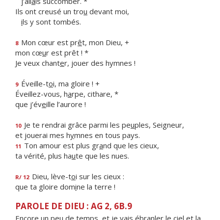
j’all
a
is succomber. *
Ils ont creusé un tro
u
devant moi,
i
ls y sont tombés.
Mon cœur est pr
ê
t, mon Dieu, +
8
mon cœ
u
r est prêt ! *
Je veux chant
e
r, jouer des hymnes !
Éveille-t
o
i, ma gloire ! +
9
Éveillez-vous, h
a
rpe, cithare, *
que j’év
e
ille l’aurore !
Je te rendrai grâce parmi les pe
u
ples, Seigneur,
10
et jouerai mes h
y
mnes en tous pays.
Ton amour est plus gr
a
nd que les cieux,
11
ta vérité, plus ha
u
te que les nues.
Dieu, lève-t
o
i sur les cieux :
R/ 12
que ta gloire dom
i
ne la terre !
PAROLE DE DIEU : AG 2, 6B.9
Encore un peu de temps, et je vais ébranler le ciel et la