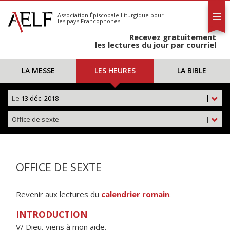
L'AELF
S'abonner
Association Épiscopale Liturgique
pour
les pays Francophones
Calendrier
Recevez gratuitement
Contact
les lectures du jour par courriel
LA MESSE
LES HEURES
LA BIBLE
Le
13 déc. 2018
|
Office de sexte
|
OFFICE DE SEXTE
Revenir aux lectures du
calendrier romain
.
INTRODUCTION
V/ Dieu, viens à mon aide,