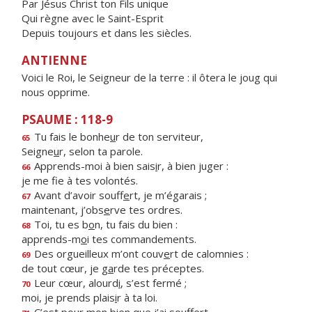
Par Jésus Christ ton Fils unique
Qui règne avec le Saint-Esprit
Depuis toujours et dans les siècles.
ANTIENNE
Voici le Roi, le Seigneur de la terre : il ôtera le joug qui
nous opprime.
PSAUME : 118-9
Tu fais le bonhe
u
r de ton serviteur,
65
Seigne
u
r, selon ta parole.
Apprends-moi à bien sais
i
r, à bien juger :
66
je me f
e à tes volontés.
Avant d’avoir souff
e
rt, je m’égarais ;
67
maintenant, j’obs
e
rve tes ordres.
Toi, tu es b
o
n, tu fais du bien :
68
apprends-m
o
i tes commandements.
Des orgueilleux m’ont couv
e
rt de calomnies :
69
de tout cœur, je g
a
rde tes préceptes.
Leur cœur, alourd
i
, s’est fermé ;
70
moi, je prends plais
i
r à ta loi.