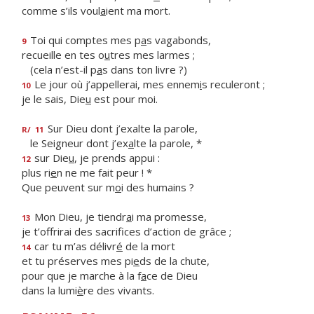
comme s’ils voul
a
ient ma mort.
Toi qui comptes mes p
a
s vagabonds,
9
recueille en tes o
u
tres mes larmes ;
(cela n’est-il p
a
s dans ton livre ?)
Le jour où j’appellerai, mes ennem
i
s reculeront ;
10
je le sais, Die
u
est pour moi.
Sur Dieu dont j’exalte la parole,
R/
11
le Seigneur dont j’ex
a
lte la parole, *
sur Die
u
, je prends appui :
12
plus ri
e
n ne me fait peur ! *
Que peuvent sur m
o
i des humains ?
Mon Dieu, je tiendr
a
i ma promesse,
13
je t’offrirai des sacrif
ces d’action de grâce ;
car tu m’as délivr
é
de la mort
14
et tu préserves mes pi
e
ds de la chute,
pour que je marche à la f
a
ce de Dieu
dans la lumi
è
re des vivants.