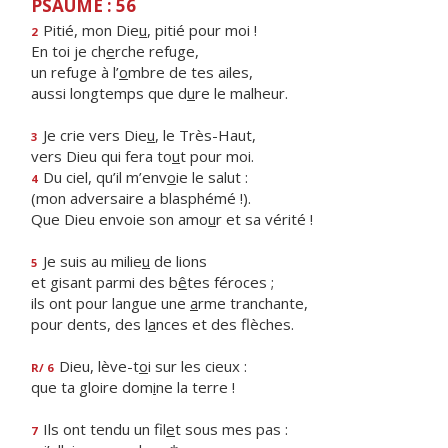
PSAUME : 56
Pitié, mon Die
u
, pitié pour moi !
2
En toi je ch
e
rche refuge,
un refuge à l’
o
mbre de tes ailes,
aussi longtemps que d
u
re le malheur.
Je crie vers Die
u
, le Très-Haut,
3
vers Dieu qui fera to
u
t pour moi.
Du ciel, qu’il m’env
o
ie le salut :
4
(mon adversaire a blasphémé !).
Que Dieu envoie son amo
u
r et sa vérité !
Je suis au milie
u
de lions
5
et gisant parmi des b
ê
tes féroces ;
ils ont pour langue une
a
rme tranchante,
pour dents, des l
a
nces et des flèches.
Dieu, lève-t
o
i sur les cieux :
R/ 6
que ta gloire dom
i
ne la terre !
Ils ont tendu un fil
e
t sous mes pas :
7