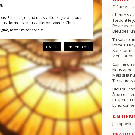
-9b
C. Duchesnea
L'heure s'av
ous, Seigneur, quand nous veillons : garde-nous
Toi dont le j
us dormons : nous veillerons avec le Christ, et...
Reste avec n
Regina, mater misericordiæ
Dieu des lum
Tu sais toi-
Porte au Ro
veille
lendemain
Sans toi, no
Viens prépa
Comme un vei
Nous appelon
Mais si la n
Tiens-nous d
Dieu qui sa
À toi ces der
L'Esprit du 
Et les confi
ANTIEN
Je t'appelle,
PSAUME 