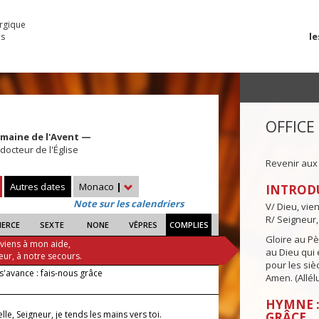
urgique
le
es
OFFICE
emaine de l'Avent —
docteur de l'Église
Revenir aux
Autres dates
Monaco
|
INTROD
Note sur les calendriers
V/ Dieu, vie
R/ Seigneur,
IERCE
SEXTE
NONE
VÊPRES
COMPLIES
Gloire au Pèr
 viens à mon aide,
au Dieu qui e
eur, à notre secours.
pour les siè
s'avance : fais-nous grâce
Amen. (Allélu
HYMNE :
elle, Seigneur, je tends les mains vers toi.
GRÂCE