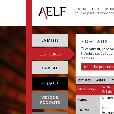
Association Épiscopale Lit
pour les pays Francophon
LA MESSE
7 DÉC. 2018
vendredi, 1ère S
S. Ambroise, évêque, 
LES HEURES
Mémoire
Dimanche prochain
LA BIBLE
LECTURES
LAUDES
T
L'AELF
V/ Dieu,
Introduction
R/ Seign
VIDÉOS &
L'heure 
...
Hymne
PODCASTS
87 —
Psaume
Je t'app