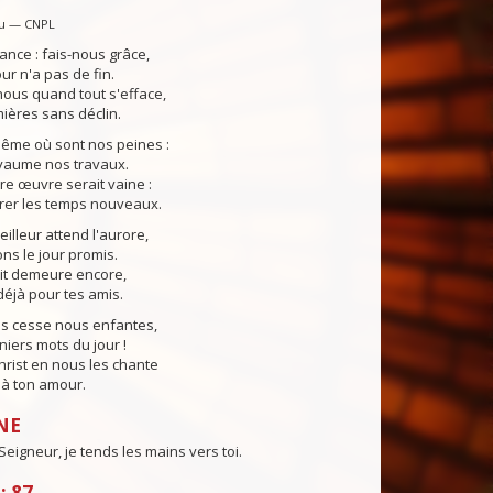
u — CNPL
ance : fais-nous grâce,
our n'a pas de fin.
ous quand tout s'efface,
ières sans déclin.
même où sont nos peines :
yaume nos travaux.
tre œuvre serait vaine :
rer les temps nouveaux.
lleur attend l'aurore,
s le jour promis.
uit demeure encore,
éjà pour tes amis.
ns cesse nous enfantes,
niers mots du jour !
Christ en nous les chante
e à ton amour.
NE
 Seigneur, je tends les mains vers toi.
: 87