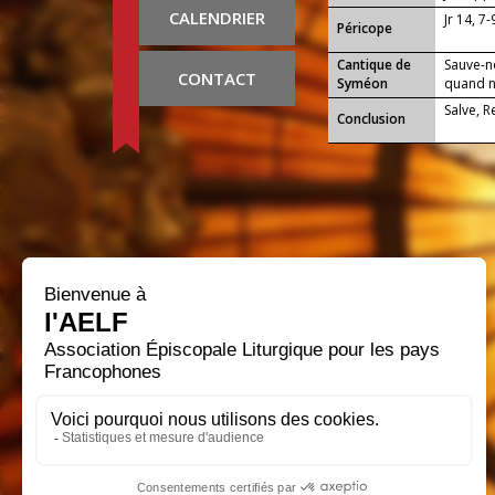
CALENDRIER
Jr 14, 7
Péricope
Cantique de
Sauve-n
CONTACT
Syméon
quand no
Salve, 
Conclusion