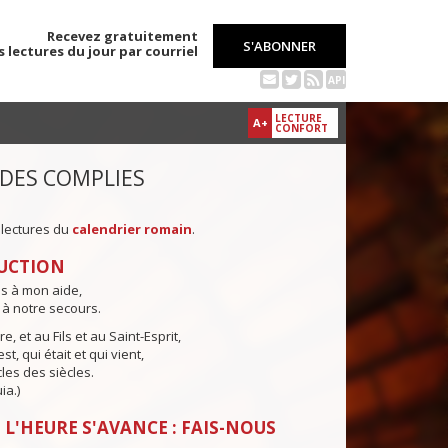
Recevez gratuitement
S'ABONNER
s lectures du jour par courriel
API
LECTURE
A+
CONFORT
 DES COMPLIES
 lectures du
calendrier romain
.
UCTION
ns à mon aide,
 à notre secours.
e, et au Fils et au Saint-Esprit,
st, qui était et qui vient,
cles des siècles.
ia.)
 L'HEURE S'AVANCE : FAIS-NOUS