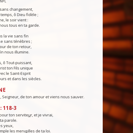
CNPL
s sans changement,
temps, ô Dieu fidèle ;
e, le soir vient :
ous tous en ta garde.
 la vie sans fin
sse sans ténèbres ;
jour de ton retour,
in nous illumine.
, ô Tout-puissant,
rist ton Fils unique
ec le Saint-Esprit
urs et dans les siècles.
NE
, Seigneur, de ton amour et viens nous sauver.
 118-3
pour ton servite
u
r, et je vivrai,
 ta parole.
s yeux,
emple les merv
e
illes de ta loi.