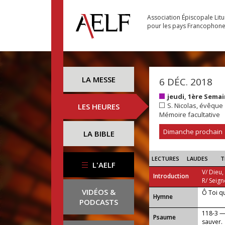
Association Épiscopale Lit
pour les pays Francophon
LA MESSE
6 DÉC. 2018
jeudi, 1ère Sema
S. Nicolas, évêque
LES HEURES
Mémoire facultative
Dimanche prochain
LA BIBLE
LECTURES
LAUDES
T
L'AELF
V/ Dieu,
Introduction
R/ Seign
VIDÉOS &
Ô Toi q
...
Hymne
PODCASTS
118-3 —
Psaume
sauver.