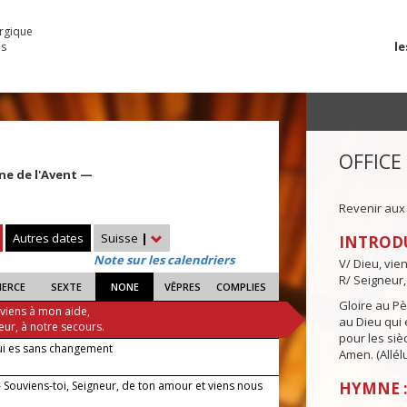
urgique
le
es
OFFICE
ine de l'Avent —
Revenir aux
Autres dates
Suisse
|
INTROD
Note sur les calendriers
V/ Dieu, vie
R/ Seigneur,
IERCE
SEXTE
NONE
VÊPRES
COMPLIES
Gloire au Pèr
 viens à mon aide,
au Dieu qui e
eur, à notre secours.
pour les siè
ui es sans changement
Amen. (Allélu
 Souviens-toi, Seigneur, de ton amour et viens nous
HYMNE :