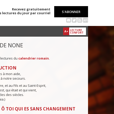
Recevez gratuitement
S'ABONNER
s lectures du jour par courriel
API
LECTURE
A+
CONFORT
 DE NONE
 lectures du
calendrier romain
.
UCTION
ns à mon aide,
 à notre secours.
e, et au Fils et au Saint-Esprit,
st, qui était et qui vient,
cles des siècles.
ia.)
 Ô TOI QUI ES SANS CHANGEMENT