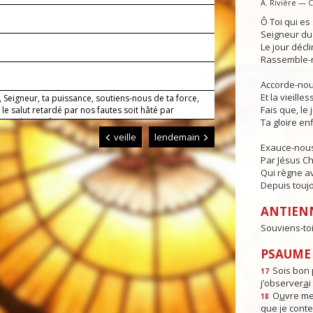
A. Rivière — 
Ô Toi qui e
Seigneur du 
Le jour déclin
Rassemble-n
Accorde-nous
Et la vieille
 Seigneur, ta puissance, soutiens-nous de ta force,
Fais que, le 
 le salut retardé par nos fautes soit hâté par
ence de ta grâce.
Ta gloire enf
veille
lendemain
Exauce-nous
Par Jésus Ch
Qui règne av
Depuis toujo
ANTIEN
Souviens-toi
PSAUME :
Sois bon 
17
j’observer
a
i
O
u
vre me
18
que je cont