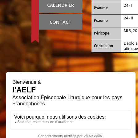
CALENDRIER
24 - I
Psaume
24 - II
Psaume
CONTACT
Ml 3, 20
Péricope
Déploie,
Conclusion
afin que
l’indulg