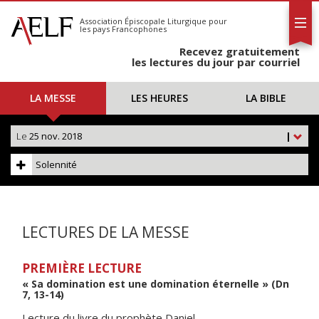
L'AELF
S'abonner
Association Épiscopale Liturgique
pour
les pays Francophones
Calendrier
Recevez gratuitement
Contact
les lectures du jour par courriel
LA MESSE
LES HEURES
LA BIBLE
Le
25 nov. 2018
|
Solennité
LECTURES DE LA MESSE
PREMIÈRE LECTURE
« Sa domination est une domination éternelle » (Dn
7, 13-14)
Lecture du livre du prophète Daniel