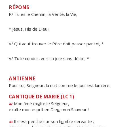
RÉPONS
R/ Tu es le Chemin, la Vérité, la Vie,
* Jésus, Fils de Dieu !
V/ Qui veut trouver le Père doit passer par toi, *
V/ Tu le conduis vers la joie sans déclin, *
ANTIENNE
Pour toi, Seigneur, la nuit comme le jour est lumière.
CANTIQUE DE MARIE (LC 1)
Mon âme ex
a
lte le Seigneur,
47
exulte mon esprit en Die
u
, mon Sauveur !
Il s'est penché sur son h
u
mble servante ;
48