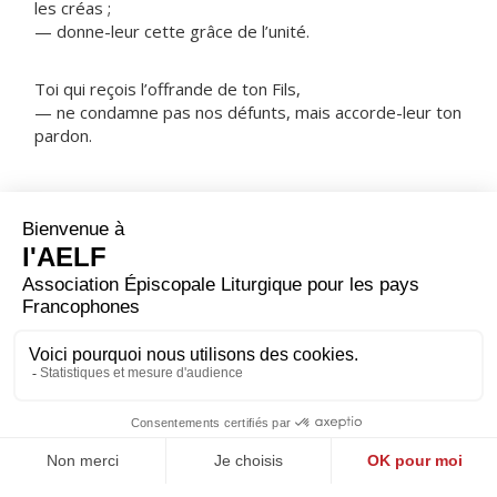
les créas ;
— donne-leur cette grâce de l’unité.
Toi qui reçois l’offrande de ton Fils,
— ne condamne pas nos défunts, mais accorde-leur ton
pardon.
NOTRE PÈRE
ORAISON
Pour le bien de tous et pour ta gloire, Seigneur, tu as
voulu que chaque membre de ton peuple te serve selon
sa grâce et les appels de l'Esprit ; accorde à chacun de
trouver sa fonction dans l'Église, en vue de constituer
avec ses frères le corps de Jésus Christ. Lui qui règne.