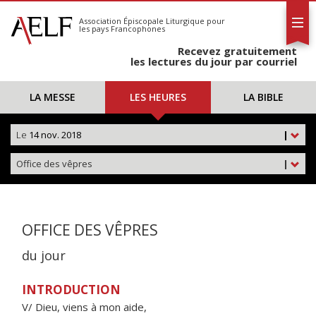
L'AELF
S'abonner
Association Épiscopale Liturgique
pour
les pays Francophones
Calendrier
Recevez gratuitement
Contact
les lectures du jour par courriel
LA MESSE
LES HEURES
LA BIBLE
Le
14 nov. 2018
|
Office des vêpres
|
OFFICE DES VÊPRES
du jour
INTRODUCTION
V/ Dieu, viens à mon aide,