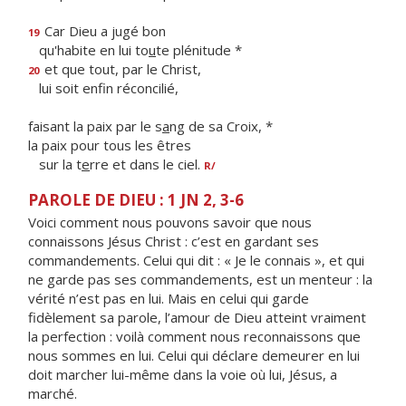
Car Dieu a jugé bon
19
qu'habite en lui to
u
te plénitude *
et que tout, par le Christ,
20
lui soit enf
n réconcilié,
faisant la paix par le s
a
ng de sa Croix, *
la paix pour tous les êtres
sur la t
e
rre et dans le ciel.
R/
PAROLE DE DIEU : 1 JN 2, 3-6
Voici comment nous pouvons savoir que nous
connaissons Jésus Christ : c’est en gardant ses
commandements. Celui qui dit : « Je le connais », et qui
ne garde pas ses commandements, est un menteur : la
vérité n’est pas en lui. Mais en celui qui garde
fidèlement sa parole, l’amour de Dieu atteint vraiment
la perfection : voilà comment nous reconnaissons que
nous sommes en lui. Celui qui déclare demeurer en lui
doit marcher lui-même dans la voie où lui, Jésus, a
marché.