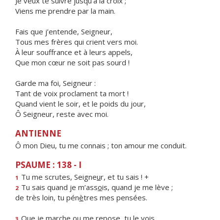
Je veux te suivre jusqu’à la croix ;
Viens me prendre par la main.
Fais que j’entende, Seigneur,
Tous mes frères qui crient vers moi.
À leur souffrance et à leurs appels,
Que mon cœur ne soit pas sourd !
Garde ma foi, Seigneur :
Tant de voix proclament ta mort !
Quand vient le soir, et le poids du jour,
Ô Seigneur, reste avec moi.
ANTIENNE
Ô mon Dieu, tu me connais ; ton amour me conduit.
PSAUME : 138 - I
Tu me scrutes, Seigne
u
r, et tu sais ! +
1
Tu sais quand je m’ass
o
is, quand je me lève ;
2
de très loin, tu pén
è
tres mes pensées.
Que je marche ou me rep
o
se, tu le vois,
3