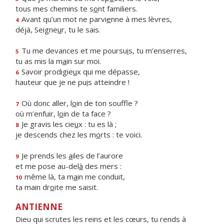
tous mes chemins te s
o
nt familiers.
Avant qu’un mot ne parvi
e
nne à mes lèvres,
4
déjà, Seigne
u
r, tu le sais.
Tu me devances et me poursu
i
s, tu m’enserres,
5
tu as mis la m
a
in sur moi.
Savoir prodigie
u
x qui me dépasse,
6
hauteur que je ne pu
i
s atteindre !
Où donc aller, l
o
in de ton souffle ?
7
où m’enfuir, l
o
in de ta face ?
Je gravis les cie
u
x : tu es là ;
8
je descends chez les m
o
rts : te voici.
Je prends les
a
iles de l’aurore
9
et me pose au-del
à
des mers :
même là, ta m
a
in me conduit,
10
ta main dr
o
ite me saisit.
ANTIENNE
Dieu qui scrutes les reins et les cœurs, tu rends à