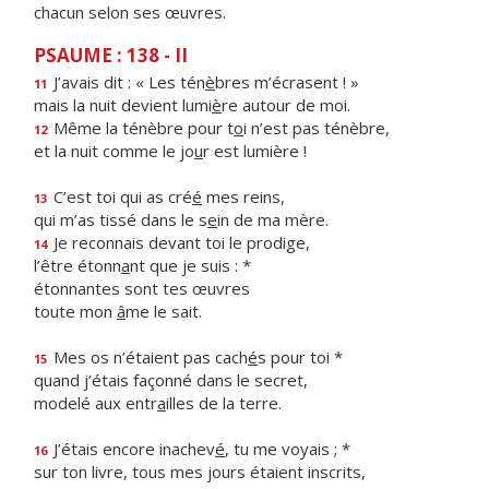
chacun selon ses œuvres.
PSAUME : 138 - II
J’avais dit : « Les tén
è
bres m’écrasent ! »
11
mais la nuit devient lumi
è
re autour de moi.
Même la ténèbre pour t
o
i n’est pas ténèbre,
12
et la nuit comme le jo
u
r est lumière !
C’est toi qui as cré
é
mes reins,
13
qui m’as tissé dans le s
e
in de ma mère.
Je reconnais devant toi le prodige,
14
l’être étonn
a
nt que je suis : *
étonnantes sont tes œuvres
toute mon
â
me le sait.
Mes os n’étaient pas cach
é
s pour toi *
15
quand j’étais façonné dans le secret,
modelé aux entr
a
illes de la terre.
J’étais encore inachev
é
, tu me voyais ; *
16
sur ton livre, tous mes jours étaient inscrits,