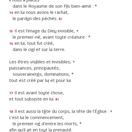
dans le Royaume de son F
i
ls bien-aimé : *
en lui nous avons le rachat,
14
le pard
o
n des péchés.
R/
Il est l'image du Die
u
invisible, +
15
le premier-né, avant to
u
te créature : *
en lui, tout fut créé,
16
dans le ci
e
l et sur la terre.
Les êtres vis
i
bles et invisibles, +
puissances, principautés,
souverainet
é
s, dominations, *
tout est créé par lu
i
et pour lui.
Il est avant to
u
te chose,
17
et tout subs
i
ste en lui.
R/
Il est aussi la t
ê
te du corps, la tête de l'Église : +
18
c'est lui le commencement,
le premier-n
é
d'entre les morts, *
afin qu'il ait en to
u
t la primauté.