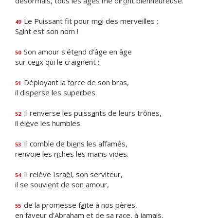
désormais, tous les âges me dir
o
nt bienheureuse.
Le Puissant fit pour m
o
i des merveilles ;
49
S
a
int est son nom !
Son amour s'ét
e
nd d'âge en âge
50
sur ce
u
x qui le craignent ;
Déployant la f
o
rce de son bras,
51
il disp
e
rse les superbes.
Il renverse les puiss
a
nts de leurs trônes,
52
il él
è
ve les humbles.
Il comble de bi
e
ns les affamés,
53
renvoie les r
i
ches les mains vides.
Il relève Isra
ë
l, son serviteur,
54
il se souvi
e
nt de son amour,
de la promesse f
a
ite à nos pères,
55
en faveur d'Abraham et de sa r
a
ce, à jamais.