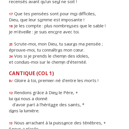
recensés avant qu’un se
u
l ne soit !
Que tes pensées sont pour m
o
i difficiles,
17
Dieu, que leur s
o
mme est imposante !
Je les compte : plus nombre
u
ses que le sable !
18
Je m’éveille : je suis enc
o
re avec toi.
Scrute-moi, mon Dieu, tu saur
a
s ma pensée ;
23
éprouve-moi, tu connaîtr
a
s mon cœur.
Vois si je prends le chem
i
n des idoles,
24
et conduis-moi sur le chem
i
n d’éternité.
CANTIQUE (COL 1)
Gloire à toi, premier-né d'entre les morts !
R/
Rendons grâce à Die
u
le Père, +
12
lui qui nous a donné
d'avoir part à l'hérit
a
ge des saints, *
d
a
ns la lumière.
Nous arrachant à la puiss
a
nce des ténèbres, +
13
il nous a placés