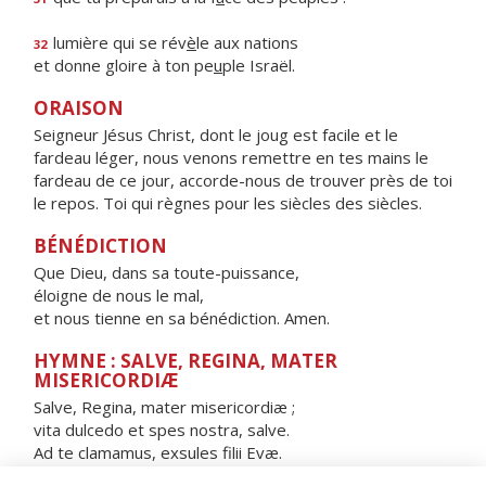
lumière qui se rév
è
le aux nations
32
et donne gloire à ton pe
u
ple Israël.
ORAISON
Seigneur Jésus Christ, dont le joug est facile et le
fardeau léger, nous venons remettre en tes mains le
fardeau de ce jour, accorde-nous de trouver près de toi
le repos. Toi qui règnes pour les siècles des siècles.
BÉNÉDICTION
Que Dieu, dans sa toute-puissance,
éloigne de nous le mal,
et nous tienne en sa bénédiction. Amen.
HYMNE : SALVE, REGINA, MATER
MISERICORDIÆ
Salve, Regina, mater misericordiæ ;
vita dulcedo et spes nostra, salve.
Ad te clamamus, exsules filii Evæ.
Ad te suspiramus, gementes et flentes