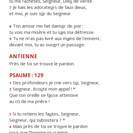
tu me rachètes, Seigneur, Die
u
de vérité.
Je hais les adorate
u
rs de faux dieux,
7
et moi, je suis s
û
r du Seigneur.
Ton amour me fait dans
e
r de joie :
8
tu vois ma misère et tu s
a
is ma détresse.
Tu ne m'as pas livré aux m
a
ins de l'ennemi ;
9
devant moi, tu as ouv
e
rt un passage.
ANTIENNE
Près de toi se trouve le pardon.
PSAUME : 129
Des profondeurs je crie vers t
o
i, Seigneur,
1
Seigneur, éco
u
te mon appel ! *
2
Que ton oreille se f
a
sse attentive
au cr
i
de ma prière !
Si tu retiens les fa
u
tes, Seigneur,
3
Seigneur, qu
i
subsistera ? *
Mais près de toi se tro
u
ve le pardon
4
pour que l’h
o
mme te craigne.