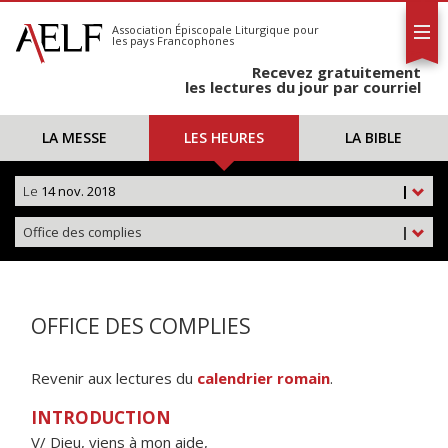
L'AELF
S'abonner
Association Épiscopale Liturgique
pour
les pays Francophones
Calendrier
Recevez gratuitement
Contact
les lectures du jour par courriel
LA MESSE
LES HEURES
LA BIBLE
Le
14 nov. 2018
|
Office des complies
|
OFFICE DES COMPLIES
Revenir aux lectures du
calendrier romain
.
INTRODUCTION
V/ Dieu, viens à mon aide,