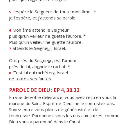
J’espère le Seigneur de to
u
te mon âme ; *
5
je l’espère, et j’att
e
nds sa parole.
Mon âme att
e
nd le Seigneur
6
plus qu’un veilleur ne gu
e
tte l’aurore. *
Plus qu’un veilleur ne gu
e
tte l’aurore,
attends le Seigne
u
r, Israël.
7
Oui, près du Seigne
u
r, est l’amour ;
près de lui, ab
o
nde le rachat. *
C’est lui qui rachèter
a
Israël
8
de to
u
tes ses fautes.
PAROLE DE DIEU : EP 4, 30.32
En vue de votre délivrance, vous avez reçu en vous la
marque du Saint-Esprit de Dieu : ne le contristez pas.
Soyez entre vous pleins de générosité et de
tendresse. Pardonnez-vous les uns aux autres, comme
Dieu vous a pardonné dans le Christ.