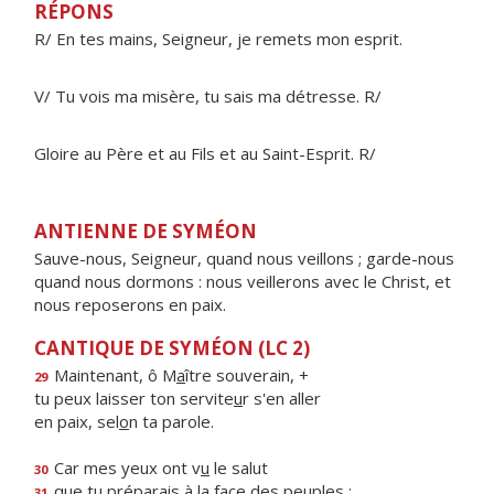
RÉPONS
R/ En tes mains, Seigneur, je remets mon esprit.
V/ Tu vois ma misère, tu sais ma détresse. R/
Gloire au Père et au Fils et au Saint-Esprit. R/
ANTIENNE DE SYMÉON
Sauve-nous, Seigneur, quand nous veillons ; garde-nous
quand nous dormons : nous veillerons avec le Christ, et
nous reposerons en paix.
CANTIQUE DE SYMÉON (LC 2)
Maintenant, ô M
a
ître souverain, +
29
tu peux laisser ton servite
u
r s'en aller
en paix, sel
o
n ta parole.
Car mes yeux ont v
u
le salut
30
que tu préparais à la f
a
ce des peuples :
31