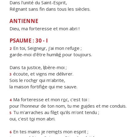
Dans l'unité du Saint-Esprit,
Régnant sans fin dans tous les siècles.
ANTIENNE
Dieu, ma forteresse et mon abri !
PSAUME : 30 - I
En toi, Seigne
u
r, j'ai mon refuge ;
2
garde-moi d'être humili
é
pour toujours.
Dans ta justice, l
i
bère-moi ;
écoute, et vi
e
ns me délivrer.
3
Sois le roch
e
r qui m'abrite,
la maison fortifi
é
e qui me sauve.
Ma forteresse et mon r
o
c, c'est toi :
4
pour l'honneur de ton nom, tu me gu
i
des et me conduis.
Tu m'arraches au fil
e
t qu'ils m'ont tendu ;
5
oui, c'est t
o
i mon abri.
En tes mains je rem
e
ts mon esprit ;
6