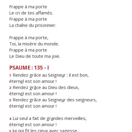
Frappe à ma porte
Le cri de tes affamés.
Frappe à ma porte
La chaîne du prisonnier.
Frappe à ma porte,
Toi, la misère du monde.
Frappe à ma porte
Le Dieu de toute ma joie.
PSAUME : 135 - I
Rendez grâce au Seigne
u
r : il est bon,
1
étern
e
l est son amour !
Rendez gr
â
ce au Dieu des dieux,
2
étern
e
l est son amour !
Rendez grâce au Seigne
u
r des seigneurs,
3
étern
e
l est son amour !
Lui seul a fait de gr
a
ndes merveilles,
4
étern
e
l est son amour !
lui qui fit les cie
u
x avec sagesse,
5