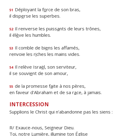
Déployant la f
o
rce de son bras,
51
il disp
e
rse les superbes.
Il renverse les puiss
a
nts de leurs trônes,
52
il él
è
ve les humbles.
Il comble de bi
e
ns les affamés,
53
renvoie les r
i
ches les mains vides.
Il relève Isra
ë
l, son serviteur,
54
il se souvi
e
nt de son amour,
de la promesse f
a
ite à nos pères,
55
en faveur d'Abraham et de sa r
a
ce, à jamais.
INTERCESSION
Supplions le Christ qui n’abandonne pas les siens :
R/ Exauce-nous, Seigneur Dieu.
Toi, notre Lumière, illumine ton Église