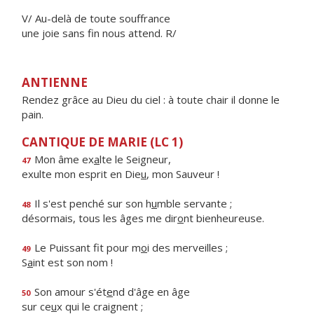
V/ Au-delà de toute souffrance
une joie sans fin nous attend. R/
ANTIENNE
Rendez grâce au Dieu du ciel : à toute chair il donne le
pain.
CANTIQUE DE MARIE (LC 1)
Mon âme ex
a
lte le Seigneur,
47
exulte mon esprit en Die
u
, mon Sauveur !
Il s'est penché sur son h
u
mble servante ;
48
désormais, tous les âges me dir
o
nt bienheureuse.
Le Puissant fit pour m
o
i des merveilles ;
49
S
a
int est son nom !
Son amour s'ét
e
nd d'âge en âge
50
sur ce
u
x qui le craignent ;