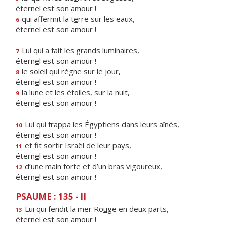
étern
e
l est son amour !
qui affermit la t
e
rre sur les eaux,
6
étern
e
l est son amour !
Lui qui a fait les gr
a
nds luminaires,
7
étern
e
l est son amour !
le soleil qui r
è
gne sur le jour,
8
étern
e
l est son amour !
la lune et les ét
o
iles, sur la nuit,
9
étern
e
l est son amour !
Lui qui frappa les Égypti
e
ns dans leurs aînés,
10
étern
e
l est son amour !
et fit sortir Isra
ë
l de leur pays,
11
étern
e
l est son amour !
d’une main forte et d’un br
a
s vigoureux,
12
étern
e
l est son amour !
PSAUME : 135 - II
Lui qui fendit la mer Ro
u
ge en deux parts,
13
étern
e
l est son amour !