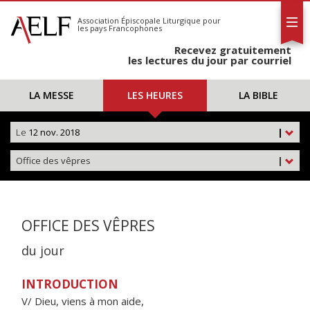
L'AELF
S'abonner
Association Épiscopale Liturgique
pour
les pays Francophones
Calendrier
Recevez gratuitement
Contact
les lectures du jour par courriel
LA MESSE
LES HEURES
LA BIBLE
Le
12 nov. 2018
|
Office des vêpres
|
OFFICE DES VÊPRES
du jour
INTRODUCTION
V/ Dieu, viens à mon aide,