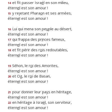
et fit passer Isra
ë
l en son milieu,
14
étern
e
l est son amour !
y rejetant Phara
o
n et ses armées,
15
étern
e
l est son amour !
Lui qui mena son pe
u
ple au désert,
16
étern
e
l est son amour !
qui frappa des pr
i
nces fameux,
17
étern
e
l est son amour !
et fit périr des r
o
is redoutables,
18
étern
e
l est son amour !
Séhon, le r
o
i des Amorites,
19
étern
e
l est son amour !
et Og, le r
o
i de Basan,
20
étern
e
l est son amour !
pour donner leur pa
y
s en héritage,
21
étern
e
l est son amour !
en héritage à Isra
ë
l, son serviteur,
22
étern
e
l est son amour !