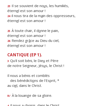
Il se souvient de no
u
s, les humiliés,
23
étern
e
l est son amour !
il nous tira de la m
a
in des oppresseurs,
24
étern
e
l est son amour !
À toute chair, il d
o
nne le pain,
25
étern
e
l est son amour !
Rendez gr
â
ce au Dieu du ciel,
26
étern
e
l est son amour !
CANTIQUE (EP 1).
Qu'il soit béni, le Die
u
et Père
3
de notre Seigneur, Jés
u
s, le Christ !
Il nous a bénis et comblés
des bénédicti
o
ns de l'Esprit, *
au ci
e
l, dans le Christ.
À la louange de sa gloire.
R/
Il nous a choisis, dans le Christ,
4