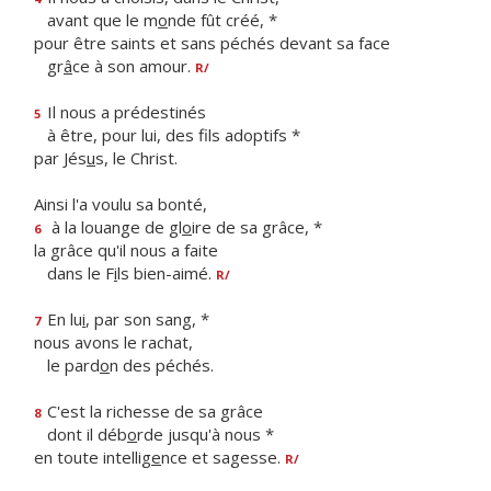
avant que le m
o
nde fût créé, *
pour être saints et sans péchés devant sa face
gr
â
ce à son amour.
R/
Il nous a prédestinés
5
à être, pour lui, des f
ls adoptifs *
par Jés
u
s, le Christ.
Ainsi l'a voulu sa bonté,
à la louange de gl
o
ire de sa grâce, *
6
la grâce qu'il nous a faite
dans le F
i
ls bien-aimé.
R/
En lu
i
, par son sang, *
7
nous avons le rachat,
le pard
o
n des péchés.
C'est la richesse de sa grâce
8
dont il déb
o
rde jusqu'à nous *
en toute intellig
e
nce et sagesse.
R/