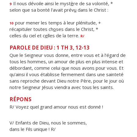
Il nous dévoile ainsi le myst
è
re de sa volonté, *
9
selon que sa bonté l'avait prév
u
dans le Christ :
pour mener les temps à leur plénitude, +
10
récapituler toutes ch
o
ses dans le Christ, *
celles du ciel et c
e
lles de la terre.
R/
PAROLE DE DIEU : 1 TH 3, 12-13
Que le Seigneur vous donne, entre vous et à l’égard de
tous les hommes, un amour de plus en plus intense et
débordant, comme celui que nous avons pour vous. Et
qu’ainsi il vous établisse fermement dans une sainteté
sans reproche devant Dieu notre Père, pour le jour où
notre Seigneur Jésus viendra avec tous les saints.
RÉPONS
R/ Voyez quel grand amour nous est donné !
V/ Enfants de Dieu, nous le sommes,
dans le Fils unique ! R/