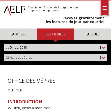
L'AELF
S'abonner
Association Épiscopale Liturgique
pour
les pays Francophones
Calendrier
Recevez gratuitement
Contact
les lectures du jour par courriel
LA MESSE
LES HEURES
LA BIBLE
Le
5 nov. 2018
|
Office des vêpres
|
OFFICE DES VÊPRES
du jour
INTRODUCTION
V/ Dieu, viens à mon aide,