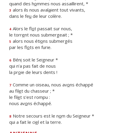
quand des h
o
mmes nous assaillirent, *
alors ils nous aval
a
ient tout vivants,
3
dans le fe
u
de leur colère.
Alors le fl
o
t passait sur nous,
4
le torr
e
nt nous submergeait ; *
alors nous éti
o
ns submergés
5
par les fl
o
ts en furie.
Bén
i
soit le Seigneur *
6
qui n’a pas fait de nous
la pr
o
ie de leurs dents !
Comme un oiseau, nous av
o
ns échappé
7
au fil
e
t du chasseur ; *
le fil
e
t s’est rompu :
nous av
o
ns échappé.
Notre secours est le n
o
m du Seigneur *
8
qui a fait le ci
e
l et la terre.