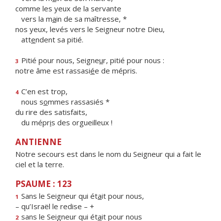
comme les yeux de la servante
vers la m
a
in de sa maîtresse, *
nos yeux, levés vers le Seigneur notre Dieu,
att
e
ndent sa pitié.
Pitié pour nous, Seigne
u
r, pitié pour nous :
3
notre âme est rassasi
é
e de mépris.
C’en est trop,
4
nous s
o
mmes rassasiés *
du rire des satisfaits,
du mépr
i
s des orgueilleux !
ANTIENNE
Notre secours est dans le nom du Seigneur qui a fait le
ciel et la terre.
PSAUME : 123
Sans le Seigneur qui ét
a
it pour nous,
1
– qu’Israël le redise – +
sans le Seigneur qui ét
a
it pour nous
2