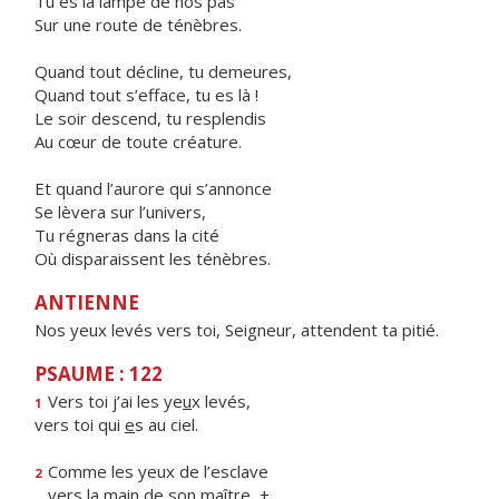
Tu es la lampe de nos pas
Sur une route de ténèbres.
Quand tout décline, tu demeures,
Quand tout s’efface, tu es là !
Le soir descend, tu resplendis
Au cœur de toute créature.
Et quand l’aurore qui s’annonce
Se lèvera sur l’univers,
Tu régneras dans la cité
Où disparaissent les ténèbres.
ANTIENNE
Nos yeux levés vers toi, Seigneur, attendent ta pitié.
PSAUME : 122
Vers toi j’ai les ye
u
x levés,
1
vers toi qui
e
s au ciel.
Comme les yeux de l’esclave
2
vers la m
a
in de son maître, +