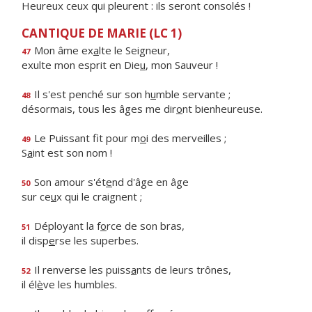
Heureux ceux qui pleurent : ils seront consolés !
CANTIQUE DE MARIE (LC 1)
Mon âme ex
a
lte le Seigneur,
47
exulte mon esprit en Die
u
, mon Sauveur !
Il s'est penché sur son h
u
mble servante ;
48
désormais, tous les âges me dir
o
nt bienheureuse.
Le Puissant fit pour m
o
i des merveilles ;
49
S
a
int est son nom !
Son amour s'ét
e
nd d'âge en âge
50
sur ce
u
x qui le craignent ;
Déployant la f
o
rce de son bras,
51
il disp
e
rse les superbes.
Il renverse les puiss
a
nts de leurs trônes,
52
il él
è
ve les humbles.