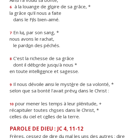
Ainsi l'a voulu sa bonté,
à la louange de gl
o
ire de sa grâce, *
6
la grâce qu'il nous a faite
dans le F
i
ls bien-aimé.
En lu
i
, par son sang, *
7
nous avons le rachat,
le pard
o
n des péchés.
C'est la richesse de sa grâce
8
dont il déb
o
rde jusqu'à nous *
en toute intellig
e
nce et sagesse.
Il nous dévoile ainsi le myst
è
re de sa volonté, *
9
selon que sa bonté l'avait prév
u
dans le Christ :
pour mener les temps à leur plénitude, +
10
récapituler toutes ch
o
ses dans le Christ, *
celles du ciel et c
e
lles de la terre.
PAROLE DE DIEU : JC 4, 11-12
Frères, cessez de dire du mal les uns des autres ; dire