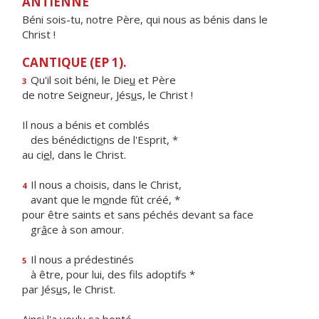
ANTIENNE
Béni sois-tu, notre Père, qui nous as bénis dans le
Christ !
CANTIQUE (EP 1).
Qu'il soit béni, le Die
u
et Père
3
de notre Seigneur, Jés
u
s, le Christ !
Il nous a bénis et comblés
des bénédicti
o
ns de l'Esprit, *
au ci
e
l, dans le Christ.
Il nous a choisis, dans le Christ,
4
avant que le m
o
nde fût créé, *
pour être saints et sans péchés devant sa face
gr
â
ce à son amour.
Il nous a prédestinés
5
à être, pour lui, des f
ls adoptifs *
par Jés
u
s, le Christ.