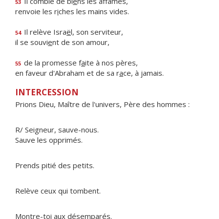
Il comble de bi
e
ns les affamés,
53
renvoie les r
i
ches les mains vides.
Il relève Isra
ë
l, son serviteur,
54
il se souvi
e
nt de son amour,
de la promesse f
a
ite à nos pères,
55
en faveur d'Abraham et de sa r
a
ce, à jamais.
INTERCESSION
Prions Dieu, Maître de l'univers, Père des hommes :
R/ Seigneur, sauve-nous.
Sauve les opprimés.
Prends pitié des petits.
Relève ceux qui tombent.
Montre-toi aux désemparés.