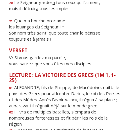
Le Seigneur garder
a
tous ceux qui l’aiment,
20
mais il détruir
a
tous les impies.
Que ma bouche proclame
21
les lou
a
nges du Seigneur ! *
Son nom très saint, que toute chair le bénisse
toujo
u
rs et à jamais !
VERSET
V/ Si vous gardez ma parole,
vous saurez que vous êtes mes disciples.
LECTURE : LA VICTOIRE DES GRECS (1M 1, 1-
25)
ALEXANDRE, fils de Philippe, de Macédoine, quitta le
01
pays des Grecs pour affronter Darius, le roi des Perses
et des Mèdes. Après l’avoir vaincu, il régna à sa place ;
auparavant il régnait déjà sur le monde grec.
Il livra de multiples batailles, s’empara de
02
nombreuses forteresses et fit périr les rois de la
région.