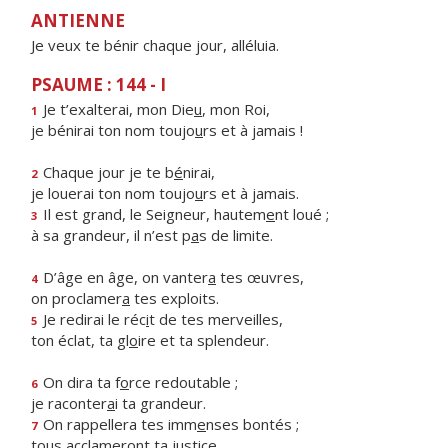
ANTIENNE
Je veux te bénir chaque jour, alléluia.
PSAUME : 144 - I
Je t’exalterai, mon Die
u
, mon Roi,
1
je bénirai ton nom toujo
u
rs et à jamais !
Chaque jour je te b
é
nirai,
2
je louerai ton nom toujo
u
rs et à jamais.
Il est grand, le Seigneur, hautem
e
nt loué ;
3
à sa grandeur, il n’est p
a
s de limite.
D’âge en âge, on vanter
a
tes œuvres,
4
on proclamer
a
tes exploits.
Je redirai le réc
i
t de tes merveilles,
5
ton éclat, ta gl
o
ire et ta splendeur.
On dira ta f
o
rce redoutable ;
6
je raconter
a
i ta grandeur.
On rappellera tes imm
e
nses bontés ;
7
tous acclamer
o
nt ta justice.