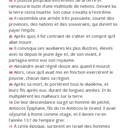
Il poussa jusqu’aux extrémités de la terre et
03
ramassa le butin d’une multitude de nations. Devant lui,
la terre resta muette. Son cœur s’exalta à l’extrême.
Il rassembla une armée très puissante, soumit des
04
provinces, des nations et des souverains, qui durent lui
payer l’impôt.
Après quoi, il fut contraint de s’aliter et comprit qu’il
05
allait mourir.
Il convoqua ses auxiliaires les plus illustres, élevés
06
avec lui depuis le jeune âge et, de son vivant, il
partagea entre eux son royaume.
Alexandre avait régné douze ans quand il mourut.
07
Alors, ceux qu’il avait mis en fonction exercèrent le
08
pouvoir, chacun dans sa région.
Après sa mort, ils portèrent tous le diadème, et
09
leurs fils après eux, durant de longues années. Et ils
multiplièrent les malheurs sur la terre.
De leur descendance surgit un homme de péché,
10
Antiocos Épiphane, fils du roi Antiocos le Grand. Il avait
séjourné à Rome comme otage, et il devint roi en
l’année 137 de l’empire grec.
À cette époque, surgirent en Israël des hommes
11