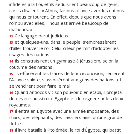
infidèles à la Loi, et ils séduisirent beaucoup de gens,
car ils disaient : « Allons, faisons alliance avec les nations
qui nous entourent. En effet, depuis que nous avons
rompu avec elles, il nous est arrivé beaucoup de
malheurs. »
Ce langage parut judicieux,
12
et quelques-uns, dans le peuple, s’empressèrent
13
d’aller trouver le roi. Celui-ci leur permit d’adopter les
usages des nations.
Ils construisirent un gymnase à Jérusalem, selon la
14
coutume des nations ;
ils effacèrent les traces de leur circoncision, renièrent
15
l’Alliance sainte, s’associèrent aux gens des nations, et
se vendirent pour faire le mal.
Quand Antiocos vit son pouvoir bien établi, il projeta
16
de devenir aussi roi d’Égypte et de régner sur les deux
royaumes.
Il entra en Égypte avec une armée imposante, des
17
chars, des éléphants, des cavaliers ainsi qu’une grande
flotte.
Il livra bataille à Ptolémée, le roi d’Égypte, qui battit
18