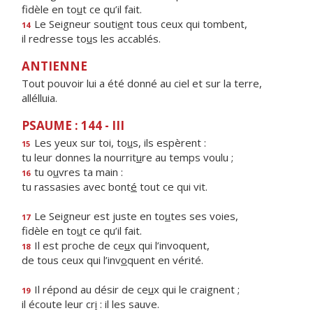
fidèle en to
u
t ce qu’il fait.
Le Seigneur souti
e
nt tous ceux qui tombent,
14
il redresse to
u
s les accablés.
ANTIENNE
Tout pouvoir lui a été donné au ciel et sur la terre,
allélluia.
PSAUME : 144 - III
Les yeux sur toi, to
u
s, ils espèrent :
15
tu leur donnes la nourrit
u
re au temps voulu ;
tu o
u
vres ta main :
16
tu rassasies avec bont
é
tout ce qui vit.
Le Seigneur est juste en to
u
tes ses voies,
17
fidèle en to
u
t ce qu’il fait.
Il est proche de ce
u
x qui l’invoquent,
18
de tous ceux qui l’inv
o
quent en vérité.
Il répond au désir de ce
u
x qui le craignent ;
19
il écoute leur cr
i
: il les sauve.