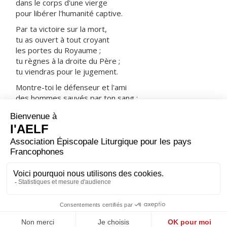
dans le corps d'une vierge
pour libérer l'humanité captive.
Par ta victoire sur la mort,
tu as ouvert à tout croyant
les portes du Royaume ;
tu règnes à la droite du Père ;
tu viendras pour le jugement.
Montre-toi le défenseur et l'ami
des hommes sauvés par ton sang :
prends-les avec tous les saints
dans ta joie et dans ta lumière.
ORAISON
Dieu de puissance et de miséricorde, c'est ta grâce qui
donne à tes fidèles de pouvoir dignement te servir ;
accorde-nous de progresser, sans que rien nous
arrête, vers les biens que tu promets.