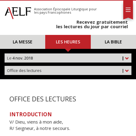
L'AELF
S'abonner
Association Épiscopale Liturgique
pour
les pays Francophones
Calendrier
Recevez gratuitement
Contact
les lectures du jour par courriel
LA MESSE
LES HEURES
LA BIBLE
Le
4 nov. 2018
|
Office des lectures
|
OFFICE DES LECTURES
INTRODUCTION
V/ Dieu, viens à mon aide,
R/ Seigneur, à notre secours.