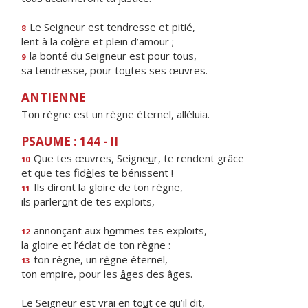
Le Seigneur est tendr
e
sse et pitié,
8
lent à la col
è
re et plein d’amour ;
la bonté du Seigne
u
r est pour tous,
9
sa tendresse, pour to
u
tes ses œuvres.
ANTIENNE
Ton règne est un règne éternel, alléluia.
PSAUME : 144 - II
Que tes œuvres, Seigne
u
r, te rendent grâce
10
et que tes fid
è
les te bénissent !
Ils diront la gl
o
ire de ton règne,
11
ils parler
o
nt de tes exploits,
annonçant aux h
o
mmes tes exploits,
12
la gloire et l’écl
a
t de ton règne :
ton règne, un r
è
gne éternel,
13
ton empire, pour les
â
ges des âges.
Le Seigneur est vrai en to
u
t ce qu’il dit,