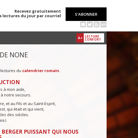
Recevez gratuitement
S'ABONNER
s lectures du jour par courriel
API
LECTURE
A+
CONFORT
 DE NONE
 lectures du
calendrier romain
.
UCTION
ns à mon aide,
 à notre secours.
e, et au Fils et au Saint-Esprit,
st, qui était et qui vient,
cles des siècles.
ia.)
 BERGER PUISSANT QUI NOUS
S