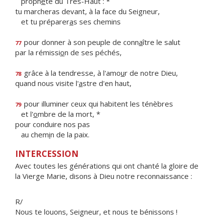
proph
è
te du Très-Haut : *
tu marcheras devant, à la face du Seigneur,
et tu préparer
a
s ses chemins
pour donner à son peuple de conn
a
ître le salut
77
par la rémissi
o
n de ses péchés,
grâce à la tendresse, à l'amo
u
r de notre Dieu,
78
quand nous visite l'
a
stre d'en haut,
pour illuminer ceux qui habitent les ténèbres
79
et l'
o
mbre de la mort, *
pour conduire nos pas
au chem
i
n de la paix.
INTERCESSION
Avec toutes les générations qui ont chanté la gloire de
la Vierge Marie, disons à Dieu notre reconnaissance :
R/
Nous te louons, Seigneur, et nous te bénissons !