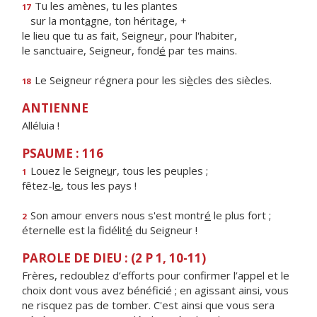
Tu les amènes, tu les plantes
17
sur la mont
a
gne, ton héritage, +
le lieu que tu as fait, Seigne
u
r, pour l'habiter,
le sanctuaire, Seigneur, fond
é
par tes mains.
Le Seigneur régnera pour les si
è
cles des siècles.
18
ANTIENNE
Alléluia !
PSAUME : 116
Louez le Seigne
u
r, tous les peuples ;
1
fêtez-l
e
, tous les pays !
Son amour envers nous s'est montr
é
le plus fort ;
2
éternelle est la fidélit
é
du Seigneur !
PAROLE DE DIEU : (2 P 1, 10-11)
Frères, redoublez d’efforts pour confirmer l’appel et le
choix dont vous avez bénéficié ; en agissant ainsi, vous
ne risquez pas de tomber. C'est ainsi que vous sera