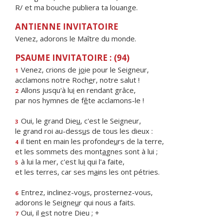
R/ et ma bouche publiera ta louange.
ANTIENNE INVITATOIRE
Venez, adorons le Maître du monde.
PSAUME INVITATOIRE : (94)
Venez, crions de j
o
ie pour le Seigneur,
1
acclamons notre Roch
e
r, notre salut !
Allons jusqu'à lu
i
en rendant grâce,
2
par nos hymnes de f
ê
te acclamons-le !
Oui, le grand Die
u
, c'est le Seigneur,
3
le grand roi au-dess
u
s de tous les dieux :
il tient en main les profonde
u
rs de la terre,
4
et les sommets des mont
a
gnes sont à lui ;
à lui la mer, c'est lu
i
qui l'a faite,
5
et les terres, car ses m
a
ins les ont pétries.
Entrez, inclinez-vo
u
s, prosternez-vous,
6
adorons le Seigne
u
r qui nous a faits.
Oui, il
e
st notre Dieu ; +
7