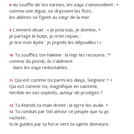
Au souffle de tes narines, les ea
u
x s'amoncellent : +
8
comme une digue, se dr
e
ssent les flots ;
les abîmes se figent au cœ
u
r de la mer.
L'ennemi disait : « Je poursu
i
s, je domine, +
9
je partage le but
i
n, je m'en repais ;
je tire mon épée : je pr
e
nds les dépouilles ! »
Tu souffles ton haleine : la m
e
r les recouvre ; *
10
comme du plomb, ils s'abîment
dans les ea
u
x redoutables.
Qui est comme toi parmi les die
u
x, Seigneur ? +
11
Qui est comme toi, magnif
que en sainteté,
terrible en ses exploits, aute
u
r de prodiges ?
Tu étends ta main droite : la t
e
rre les avale. +
12
Tu conduis par ton amour ce peuple que tu
a
s
13
racheté ;
tu le guides par ta force vers ta s
a
inte demeure.