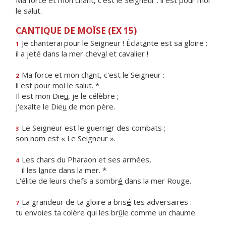
Ma force et mon chant, c’est le Seigneur : il est pour moi
le salut.
CANTIQUE DE MOÏSE (EX 15)
Je chanterai pour le Seigneur ! Éclat
a
nte est sa gloire :
1
il a jeté dans la mer chev
a
l et cavalier !
Ma force et mon ch
a
nt, c'est le Seigneur :
2
il est pour m
o
i le salut. *
Il est mon Die
u
, je le célèbre ;
j'exalte le Die
u
de mon père.
Le Seigneur est le guerri
e
r des combats ;
3
son nom est « L
e
Seigneur ».
Les chars du Pharaon et ses armées,
4
il les l
a
nce dans la mer. *
L'élite de leurs chefs a sombr
é
dans la mer Rouge.
La grandeur de ta gloire a bris
é
tes adversaires :
7
tu envoies ta colère qui les br
û
le comme un chaume.