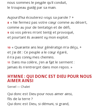
nous sommes le pe
u
ple qu'il conduit,
le troupeau guid
é
par sa main.
Aujourd'hui écouterez-vo
u
s sa parole ? +
« Ne fermez pas votre cœ
u
r comme au désert,
8
comme au jour de tentati
o
n et de défi,
où vos pères m'ont tent
é
et provoqué,
9
et pourtant ils avaient v
u
mon exploit.
« Quarante ans leur générati
o
n m'a déçu, +
10
et j'ai dit : Ce peuple a le cœ
u
r égaré,
il n'a pas conn
u
mes chemins.
Dans ma colère, j'en ai f
a
it le serment :
11
Jamais ils n'entrer
o
nt dans mon repos. »
HYMNE : QUI DONC EST DIEU POUR NOUS
AIMER AINSI
Servel — Chalet
Qui donc est Dieu pour nous aimer ainsi,
fils de la terre ?
Qui donc est Dieu, si démuni, si grand,