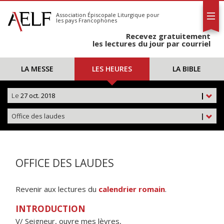
L'AELF
S'abonner
Association Épiscopale Liturgique
pour
les pays Francophones
Calendrier
Recevez gratuitement
Contact
les lectures du jour par courriel
LA MESSE
LES HEURES
LA BIBLE
Le
27 oct. 2018
|
Office des laudes
|
OFFICE DES LAUDES
Revenir aux lectures du
calendrier romain
.
INTRODUCTION
V/ Seigneur, ouvre mes lèvres,