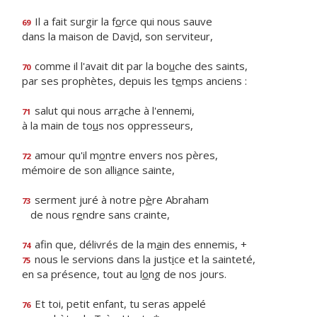
Il a fait surgir la f
o
rce qui nous sauve
69
dans la maison de Dav
i
d, son serviteur,
comme il l'avait dit par la bo
u
che des saints,
70
par ses prophètes, depuis les t
e
mps anciens :
salut qui nous arr
a
che à l'ennemi,
71
à la main de to
u
s nos oppresseurs,
amour qu'il m
o
ntre envers nos pères,
72
mémoire de son alli
a
nce sainte,
serment juré à notre p
è
re Abraham
73
de nous r
e
ndre sans crainte,
afin que, délivrés de la m
a
in des ennemis, +
74
nous le servions dans la just
i
ce et la sainteté,
75
en sa présence, tout au l
o
ng de nos jours.
Et toi, petit enfant, tu seras appelé
76