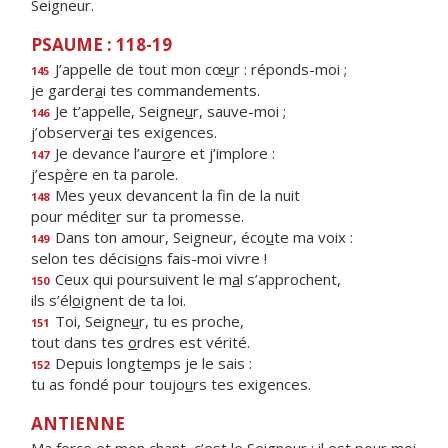
Seigneur.
PSAUME : 118-19
J’appelle de tout mon cœ
u
r : réponds-moi ;
145
je garder
a
i tes commandements.
Je t’appelle, Seigne
u
r, sauve-moi ;
146
j’observer
a
i tes exigences.
Je devance l’aur
o
re et j’implore :
147
j’esp
è
re en ta parole.
Mes yeux devancent la f
n de la nuit
148
pour médit
e
r sur ta promesse.
Dans ton amour, Seigneur, éco
u
te ma voix :
149
selon tes décisi
o
ns fais-moi vivre !
Ceux qui poursuivent le m
a
l s’approchent,
150
ils s’él
o
ignent de ta loi.
Toi, Seigne
u
r, tu es proche,
151
tout dans tes
o
rdres est vérité.
Depuis longt
e
mps je le sais :
152
tu as fondé pour toujo
u
rs tes exigences.
ANTIENNE