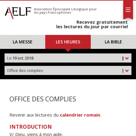
L'AELF
S'abonner
Association Épiscopale Liturgique
pour
les pays Francophones
Calendrier
Recevez gratuitement
Contact
les lectures du jour par courriel
LA MESSE
LES HEURES
LA BIBLE
Le
19 oct. 2018
|
Office des complies
|
OFFICE DES COMPLIES
Revenir aux lectures du
calendrier romain
.
INTRODUCTION
V/ Dieu, viens à mon aide,