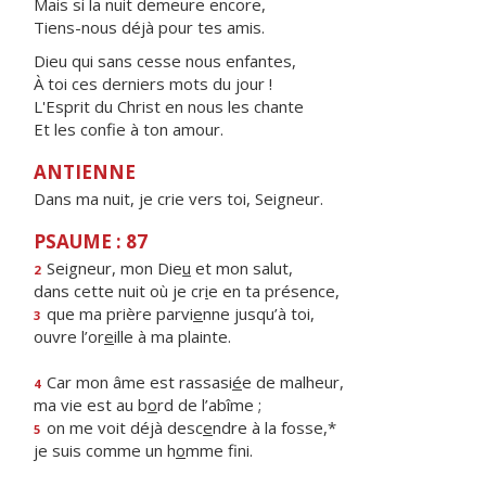
Mais si la nuit demeure encore,
Tiens-nous déjà pour tes amis.
Dieu qui sans cesse nous enfantes,
À toi ces derniers mots du jour !
L'Esprit du Christ en nous les chante
Et les confie à ton amour.
ANTIENNE
Dans ma nuit, je crie vers toi, Seigneur.
PSAUME : 87
Seigneur, mon Die
u
et mon salut,
2
dans cette nuit où je cr
i
e en ta présence,
que ma prière parvi
e
nne jusqu’à toi,
3
ouvre l’or
e
ille à ma plainte.
Car mon âme est rassasi
é
e de malheur,
4
ma vie est au b
o
rd de l’abîme ;
on me voit déjà desc
e
ndre à la fosse,*
5
je suis comme un h
o
mme fini.