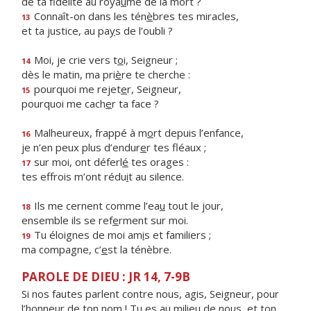
de ta fidélité au roya
u
me de la mort ?
Connaît-on dans les tén
è
bres tes miracles,
13
et ta justice, au pa
y
s de l’oubli ?
Moi, je crie vers t
o
i, Seigneur ;
14
dès le matin, ma pri
è
re te cherche :
pourquoi me rejet
e
r, Seigneur,
15
pourquoi me cach
e
r ta face ?
Malheureux, frappé à m
o
rt depuis l’enfance,
16
je n’en peux plus d’endur
e
r tes fléaux ;
sur moi, ont déferl
é
tes orages :
17
tes effrois m’ont rédu
i
t au silence.
Ils me cernent comme l’ea
u
tout le jour,
18
ensemble ils se ref
e
rment sur moi.
Tu éloignes de moi am
i
s et familiers ;
19
ma compagne, c’
e
st la ténèbre.
PAROLE DE DIEU : JR 14, 7-9B
Si nos fautes parlent contre nous, agis, Seigneur, pour
l’honneur de ton nom ! Tu es au milieu de nous, et ton