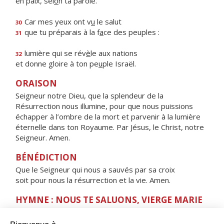
en paix, sel
o
n ta parole.
Car mes yeux ont v
u
le salut
30
que tu préparais à la f
a
ce des peuples :
31
lumière qui se rév
è
le aux nations
32
et donne gloire à ton pe
u
ple Israël.
ORAISON
Seigneur notre Dieu, que la splendeur de la
Résurrection nous illumine, pour que nous puissions
échapper à l’ombre de la mort et parvenir à la lumière
éternelle dans ton Royaume. Par Jésus, le Christ, notre
Seigneur. Amen.
BÉNÉDICTION
Que le Seigneur qui nous a sauvés par sa croix
soit pour nous la résurrection et la vie. Amen.
HYMNE : NOUS TE SALUONS, VIERGE MARIE
Nous te saluons, Vierge Marie,
servante du Seigneur.