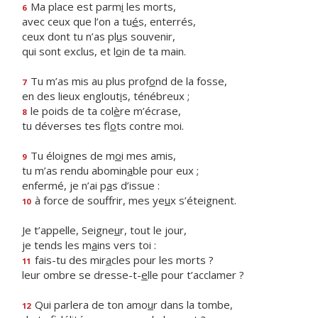
Ma place est parm
i
les morts,
6
avec ceux que l’on a tu
é
s, enterrés,
ceux dont tu n’as pl
u
s souvenir,
qui sont exclus, et l
o
in de ta main.
Tu m’as mis au plus prof
o
nd de la fosse,
7
en des lieux englout
i
s, ténébreux ;
le poids de ta col
è
re m’écrase,
8
tu déverses tes fl
o
ts contre moi.
Tu éloignes de m
o
i mes amis,
9
tu m’as rendu abomin
a
ble pour eux ;
enfermé, je n’ai p
a
s d’issue :
à force de souffrir, mes ye
u
x s’éteignent.
10
Je t’appelle, Seigne
u
r, tout le jour,
je tends les m
a
ins vers toi :
fais-tu des mir
a
cles pour les morts ?
11
leur ombre se dresse-t-
e
lle pour t’acclamer ?
Qui parlera de ton amo
u
r dans la tombe,
12