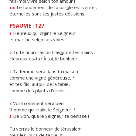
fais-moi v
i
vre selon ton amour !
Le fondement de ta par
o
le est vérité ;
160
éternelles sont tes j
u
stes décisions.
PSAUME : 127
Heureux qui cr
a
int le Seigneur
1
et marche sel
o
n ses voies !
Tu te nourriras du trav
a
il de tes mains :
2
Heureux es-tu ! À t
o
i, le bonheur !
Ta femme sera dans ta maison
3
comme une v
i
gne généreuse, *
et tes fils, autour de la table,
comme des pl
a
nts d’olivier.
Voilà comment sera béni
4
l’homme qui cr
a
int le Seigneur. *
De Sion, que le Seigne
u
r te bénisse !
5
Tu verras le bonheur de Jérusalem
tous les jo
u
rs de ta vie, *