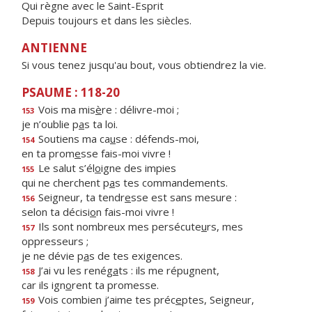
Qui règne avec le Saint-Esprit
Depuis toujours et dans les siècles.
ANTIENNE
Si vous tenez jusqu'au bout, vous obtiendrez la vie.
PSAUME : 118-20
Vois ma mis
è
re : délivre-moi ;
153
je n’oublie p
a
s ta loi.
Soutiens ma ca
u
se : défends-moi,
154
en ta prom
e
sse fais-moi vivre !
Le salut s’él
o
igne des impies
155
qui ne cherchent p
a
s tes commandements.
Seigneur, ta tendr
e
sse est sans mesure :
156
selon ta décisi
o
n fais-moi vivre !
Ils sont nombreux mes persécute
u
rs, mes
157
oppresseurs ;
je ne dévie p
a
s de tes exigences.
J’ai vu les renég
a
ts : ils me répugnent,
158
car ils ign
o
rent ta promesse.
Vois combien j’aime tes préc
e
ptes, Seigneur,
159