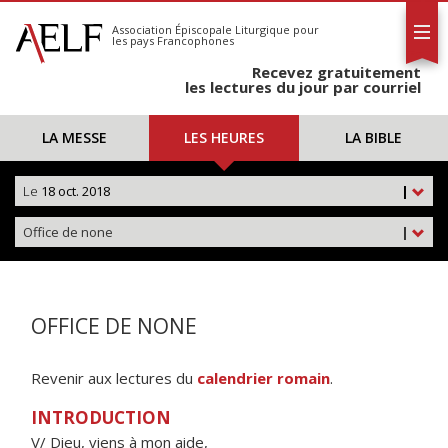
L'AELF
S'abonner
Association Épiscopale Liturgique
pour
les pays Francophones
Calendrier
Recevez gratuitement
Contact
les lectures du jour par courriel
LA MESSE
LES HEURES
LA BIBLE
Le
18 oct. 2018
|
Office de none
|
OFFICE DE NONE
Revenir aux lectures du
calendrier romain
.
INTRODUCTION
V/ Dieu, viens à mon aide,