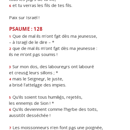
et tu verras les f
ls de tes fils.
6
Paix sur Israël !
PSAUME : 128
Que de mal ils m’ont f
a
it dès ma jeunesse,
1
– à Isra
ë
l de le dire – *
que de mal ils m’ont f
a
it dès ma jeunesse :
2
ils ne m’ont p
a
s soumis !
Sur mon dos, des laboure
u
rs ont labouré
3
et creus
é
leurs sillons ; *
mais le Seigne
u
r, le juste,
4
a brisé l’attel
a
ge des impies.
Qu’ils soient tous humili
é
s, rejetés,
5
les ennem
i
s de Sion ! *
Qu’ils deviennent comme l’h
e
rbe des toits,
6
aussitôt desséchée !
Les moissonneurs n’en font p
a
s une poignée,
7