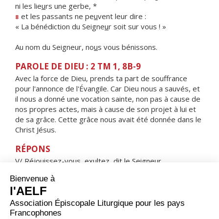
ni les lie
u
rs une gerbe, *
et les passants ne pe
u
vent leur dire :
8
« La bénédiction du Seigne
u
r soit sur vous ! »
Au nom du Seigneur, no
u
s vous bénissons.
PAROLE DE DIEU : 2 TM 1, 8B-9
Avec la force de Dieu, prends ta part de souffrance
pour l'annonce de l'Évangile. Car Dieu nous a sauvés, et
il nous a donné une vocation sainte, non pas à cause de
nos propres actes, mais à cause de son projet à lui et
de sa grâce. Cette grâce nous avait été donnée dans le
Christ Jésus.
RÉPONS
V/ Réjouissez-vous, exultez, dit le Seigneur,
vos noms sont inscrits dans les cieux.
ORAISON
Dieu qui as choisi saint Luc pour révéler, par sa parole
et ses écrits, le mystère de ton amour envers les