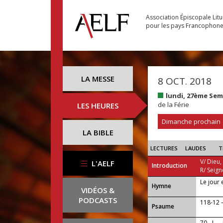
Association Épiscopale Lit
pour les pays Francophon
LA MESSE
8 OCT. 2018
lundi, 27ème Se
de la Férie
LES HEURES
Dimanche prochain
LA BIBLE
LECTURES
LAUDES
T
V/ Dieu,
L'AELF
Introduction
R/ Seign
Le jour 
...
Hymne
VIDÉOS &
PODCASTS
118-12 
Psaume
70 - I —