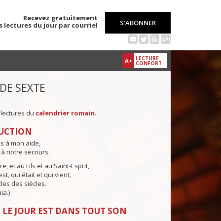
Recevez gratuitement
S'ABONNER
s lectures du jour par courriel
API
LECTURE
A+
CONFORT
 DE SEXTE
 lectures du
calendrier romain
.
UCTION
ns à mon aide,
 à notre secours.
e, et au Fils et au Saint-Esprit,
st, qui était et qui vient,
cles des siècles.
ia.)
 LE JOUR EST DANS TOUT SON