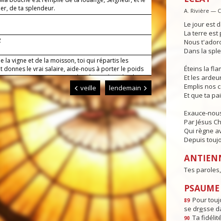
ier, de ta splendeur.
A. Rivière — 
Le jour est d
La terre est 
2
Nous t'adoro
Dans la sple
e la vigne et de la moisson, toi qui répartis les
Éteins la f
t donnes le vrai salaire, aide-nous à porter le poids
sans murmurer contre ta volonté. Par Jésus, le Christ,
Et les ardeur
eigneur. Amen
Emplis nos 
veille
lendemain
Et que ta pa
Exauce-nous
Par Jésus Ch
Qui règne av
Depuis toujo
ANTIEN
Tes paroles,
PSAUME :
Pour toujo
89
se dr
e
sse da
Ta fidéli
90