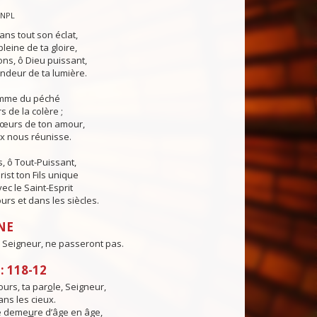
CNPL
ans tout son éclat,
pleine de ta gloire,
ns, ô Dieu puissant,
ndeur de ta lumière.
lamme du péché
s de la colère ;
cœurs de ton amour,
ix nous réunisse.
, ô Tout-Puissant,
rist ton Fils unique
ec le Saint-Esprit
urs et dans les siècles.
NE
 Seigneur, ne passeront pas.
 118-12
urs, ta par
o
le, Seigneur,
ns les cieux.
té deme
u
re d’âge en âge,