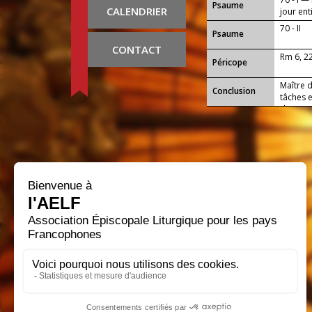
Psaume
CALENDRIER
jour ent
70 - II
Psaume
CONTACT
Rm 6, 2
Péricope
Maître d
Conclusion
tâches e
du jour 
notre S