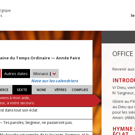
urgique
le
es
OFFICE
maine du Temps Ordinaire — Année Paire
Revenir aux
Autres dates
Monaco
|
INTROD
Note sur les calendriers
V/ Dieu, vie
IERCE
SEXTE
NONE
VÊPRES
COMPLIES
R/ Seigneur,
 viens à mon aide,
Gloire au Pèr
eur, à notre secours.
au Dieu qui e
est dans tout son éclat
pour les siè
Amen. (Allélu
— Tes paroles, Seigneur, ne passeront pas.
HYMNE :
ÉCLAT
 Ma bouche est remplie de ta louange, Seigneur, et le