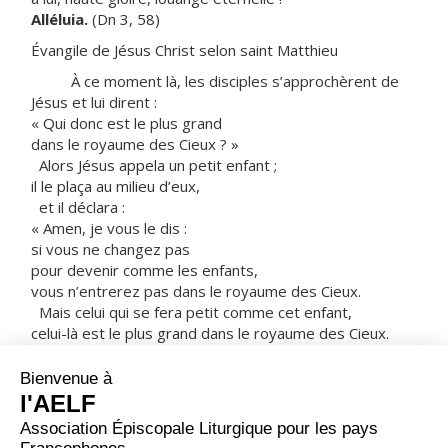
Alléluia.
(Dn 3, 58)
Évangile de Jésus Christ selon saint Matthieu
À ce moment là, les disciples s’approchèrent de
Jésus et lui dirent :
« Qui donc est le plus grand
dans le royaume des Cieux ? »
Alors Jésus appela un petit enfant ;
il le plaça au milieu d’eux,
et il déclara :
« Amen, je vous le dis :
si vous ne changez pas
pour devenir comme les enfants,
vous n’entrerez pas dans le royaume des Cieux.
Mais celui qui se fera petit comme cet enfant,
celui-là est le plus grand dans le royaume des Cieux.
Et celui qui accueille un enfant comme celui-ci en mon
nom,
il m’accueille, moi. »
Gardez-vous de mépriser un seul de ces petits,
car, je vous le dis, leurs anges dans les cieux