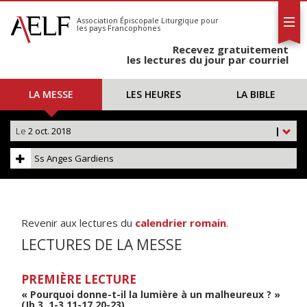
L'AELF
S'abonner
Association Épiscopale Liturgique
pour
les pays Francophones
Calendrier
Recevez gratuitement
Contact
les lectures du jour par courriel
LA MESSE
LES HEURES
LA BIBLE
Le
2 oct. 2018
|
Ss Anges Gardiens
Revenir aux lectures du
calendrier romain
.
LECTURES DE LA MESSE
PREMIÈRE LECTURE
« Pourquoi donne-t-il la lumière à un malheureux ? »
(Jb 3, 1-3.11-17.20-23)