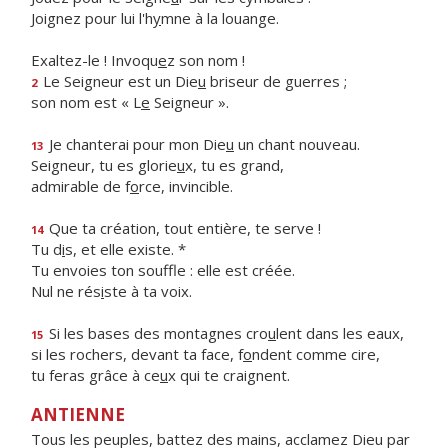
Joignez pour lui l'h
y
mne à la louange.
Exaltez-le ! Invoqu
e
z son nom !
Le Seigneur est un Die
u
briseur de guerres ;
2
son nom est « L
e
Seigneur ».
Je chanterai pour mon Die
u
un chant nouveau.
13
Seigneur, tu es glorie
u
x, tu es grand,
admirable de f
o
rce, invincible.
Que ta création, tout entière, te serve !
14
Tu d
i
s, et elle existe. *
Tu envoies ton souffle : elle est créée.
Nul ne rés
i
ste à ta voix.
Si les bases des montagnes cro
u
lent dans les eaux,
15
si les rochers, devant ta face, f
o
ndent comme cire,
tu feras grâce à ce
u
x qui te craignent.
ANTIENNE
Tous les peuples, battez des mains, acclamez Dieu par