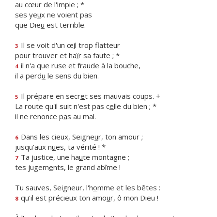
au cœ
u
r de l'impie ; *
ses ye
u
x ne voient pas
que Die
u
est terrible.
Il se voit d'un œ
i
l trop flatteur
3
pour trouver et ha
ï
r sa faute ; *
il n'a que ruse et fra
u
de à la bouche,
4
il a perd
u
le sens du bien.
Il prépare en secr
e
t ses mauvais coups. +
5
La route qu'il suit n'est pas c
e
lle du bien ; *
il ne renonce p
a
s au mal.
Dans les cieux, Seigne
u
r, ton amour ;
6
jusqu'aux n
u
es, ta vérité ! *
Ta justice, une ha
u
te montagne ;
7
tes jugem
e
nts, le grand abîme !
Tu sauves, Seigneur, l'h
o
mme et les bêtes :
qu'il est précieux ton amo
u
r, ô mon Dieu !
8