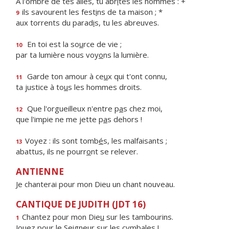
À l'ombre de tes ailes, tu abr
i
tes les hommes : +
ils savourent les fest
i
ns de ta maison ; *
9
aux torrents du parad
i
s, tu les abreuves.
En toi est la so
u
rce de vie ;
10
par ta lumière nous voy
o
ns la lumière.
Garde ton amour à ce
u
x qui t'ont connu,
11
ta justice à to
u
s les hommes droits.
Que l'orgueilleux n'entre p
a
s chez moi,
12
que l'impie ne me jette p
a
s dehors !
Voyez : ils sont tomb
é
s, les malfaisants ;
13
abattus, ils ne pourr
o
nt se relever.
ANTIENNE
Je chanterai pour mon Dieu un chant nouveau.
CANTIQUE DE JUDITH (JDT 16)
Chantez pour mon Die
u
sur les tambourins.
1
Jouez pour le Seigne
u
r sur les cymbales !