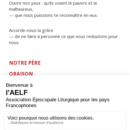
Ouvre nos yeux : qu’ils voient le pauvre et le
malheureux,
— que nous puissions te reconnaître en eux.
Accorde-nous la grâce
— de ne faire à personne ce que nous redoutons pour
nous.
NOTRE PÈRE
ORAISON
Dieu qui nous as sauvés, exauce-nous ; transforme-
nous en disciples de la lumière et en artisans de la
vérité ; puisque en naissant de toi nous sommes
devenus des fils de lumière, fais que nous sachions te
rendre témoignage devant les hommes. Par Jésus
Christ, ton Fils, notre Seigneur et notre Dieu, qui règne
avec toi et le Saint-Esprit, maintenant et pour les
siècles des siècles. Amen.