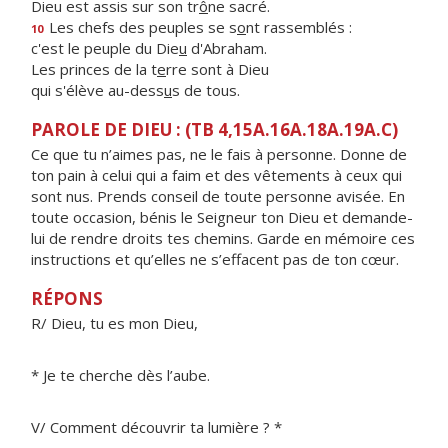
Dieu est assis sur son tr
ô
ne sacré.
Les chefs des peuples se s
o
nt rassemblés :
10
c'est le peuple du Die
u
d'Abraham.
Les princes de la t
e
rre sont à Dieu
qui s'élève au-dess
u
s de tous.
PAROLE DE DIEU : (TB 4,15A.16A.18A.19A.C)
Ce que tu n’aimes pas, ne le fais à personne. Donne de
ton pain à celui qui a faim et des vêtements à ceux qui
sont nus. Prends conseil de toute personne avisée. En
toute occasion, bénis le Seigneur ton Dieu et demande-
lui de rendre droits tes chemins. Garde en mémoire ces
instructions et qu’elles ne s’effacent pas de ton cœur.
RÉPONS
R/ Dieu, tu es mon Dieu,
* Je te cherche dès l’aube.
V/ Comment découvrir ta lumière ? *