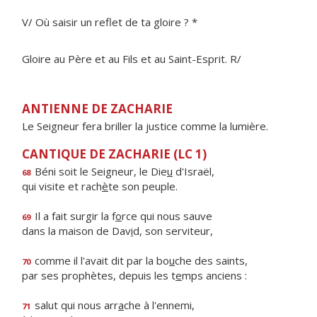
V/ Où saisir un reflet de ta gloire ? *
Gloire au Père et au Fils et au Saint-Esprit. R/
ANTIENNE DE ZACHARIE
Le Seigneur fera briller la justice comme la lumière.
CANTIQUE DE ZACHARIE (LC 1)
Béni soit le Seigneur, le Die
u
d'Israël,
68
qui visite et rach
è
te son peuple.
Il a fait surgir la f
o
rce qui nous sauve
69
dans la maison de Dav
i
d, son serviteur,
comme il l'avait dit par la bo
u
che des saints,
70
par ses prophètes, depuis les t
e
mps anciens :
salut qui nous arr
a
che à l'ennemi,
71