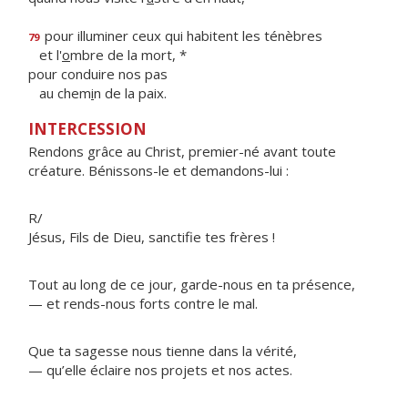
pour illuminer ceux qui habitent les ténèbres
79
et l'
o
mbre de la mort, *
pour conduire nos pas
au chem
i
n de la paix.
INTERCESSION
Rendons grâce au Christ, premier-né avant toute
créature. Bénissons-le et demandons-lui :
R/
Jésus, Fils de Dieu, sanctifie tes frères !
Tout au long de ce jour, garde-nous en ta présence,
— et rends-nous forts contre le mal.
Que ta sagesse nous tienne dans la vérité,
— qu’elle éclaire nos projets et nos actes.