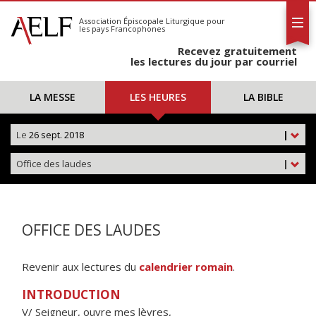
L'AELF
S'abonner
Association Épiscopale Liturgique
pour
les pays Francophones
Calendrier
Recevez gratuitement
Contact
les lectures du jour par courriel
LA MESSE
LES HEURES
LA BIBLE
Le
26 sept. 2018
|
Office des laudes
|
OFFICE DES LAUDES
Revenir aux lectures du
calendrier romain
.
INTRODUCTION
V/ Seigneur, ouvre mes lèvres,