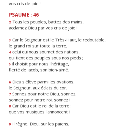
vos cris de joie !
PSAUME : 46
Tous les peuples, batt
e
z des mains,
2
acclamez Dieu par vos cr
i
s de joie !
Car le Seigneur est le Très-Ha
u
t, le redoutable,
3
le grand roi sur to
u
te la terre,
celui qui nous soum
e
t des nations,
4
qui tient des pe
u
ples sous nos pieds ;
il choisit pour no
u
s l'héritage,
5
fierté de Jac
o
b, son bien-aimé.
Dieu s'élève parm
i
les ovations,
6
le Seigneur, aux écl
a
ts du cor.
Sonnez pour notre Die
u
, sonnez,
7
sonnez pour notre r
o
i, sonnez !
Car Dieu est le r
o
i de la terre :
8
que vos mus
i
ques l'annoncent !
Il règne, Die
u
, sur les païens,
9