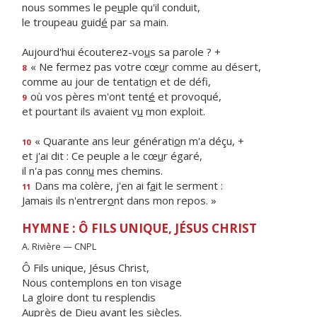
nous sommes le pe
u
ple qu'il conduit,
le troupeau guid
é
par sa main.
Aujourd'hui écouterez-vo
u
s sa parole ? +
« Ne fermez pas votre cœ
u
r comme au désert,
8
comme au jour de tentati
o
n et de défi,
où vos pères m'ont tent
é
et provoqué,
9
et pourtant ils avaient v
u
mon exploit.
« Quarante ans leur générati
o
n m'a déçu, +
10
et j'ai dit : Ce peuple a le cœ
u
r égaré,
il n'a pas conn
u
mes chemins.
Dans ma colère, j'en ai f
a
it le serment :
11
Jamais ils n'entrer
o
nt dans mon repos. »
HYMNE : Ô FILS UNIQUE, JÉSUS CHRIST
A. Rivière — CNPL
Ô Fils unique, Jésus Christ,
Nous contemplons en ton visage
La gloire dont tu resplendis
Auprès de Dieu avant les siècles.