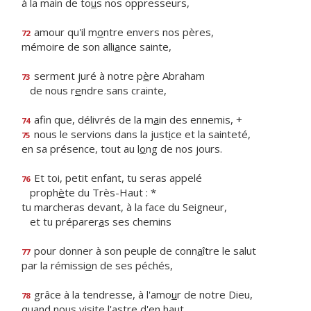
à la main de to
u
s nos oppresseurs,
amour qu'il m
o
ntre envers nos pères,
72
mémoire de son alli
a
nce sainte,
serment juré à notre p
è
re Abraham
73
de nous r
e
ndre sans crainte,
afin que, délivrés de la m
a
in des ennemis, +
74
nous le servions dans la just
i
ce et la sainteté,
75
en sa présence, tout au l
o
ng de nos jours.
Et toi, petit enfant, tu seras appelé
76
proph
è
te du Très-Haut : *
tu marcheras devant, à la face du Seigneur,
et tu préparer
a
s ses chemins
pour donner à son peuple de conn
a
ître le salut
77
par la rémissi
o
n de ses péchés,
grâce à la tendresse, à l'amo
u
r de notre Dieu,
78
quand nous visite l'
a
stre d'en haut,