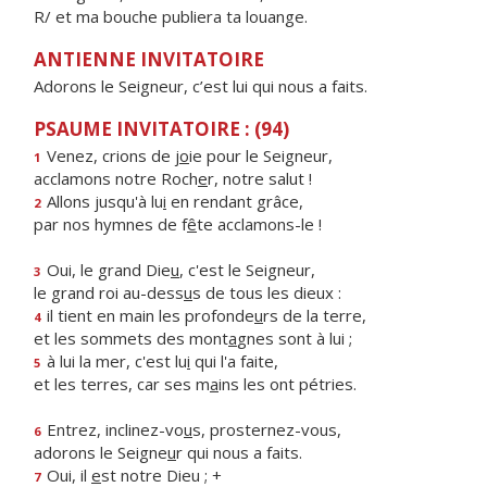
R/ et ma bouche publiera ta louange.
ANTIENNE INVITATOIRE
Adorons le Seigneur, c’est lui qui nous a faits.
PSAUME INVITATOIRE : (94)
Venez, crions de j
o
ie pour le Seigneur,
1
acclamons notre Roch
e
r, notre salut !
Allons jusqu'à lu
i
en rendant grâce,
2
par nos hymnes de f
ê
te acclamons-le !
Oui, le grand Die
u
, c'est le Seigneur,
3
le grand roi au-dess
u
s de tous les dieux :
il tient en main les profonde
u
rs de la terre,
4
et les sommets des mont
a
gnes sont à lui ;
à lui la mer, c'est lu
i
qui l'a faite,
5
et les terres, car ses m
a
ins les ont pétries.
Entrez, inclinez-vo
u
s, prosternez-vous,
6
adorons le Seigne
u
r qui nous a faits.
Oui, il
e
st notre Dieu ; +
7