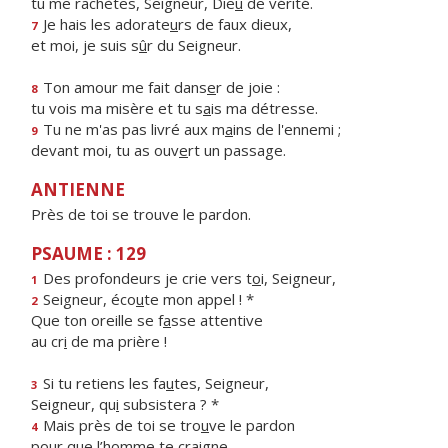
tu me rachètes, Seigneur, Die
u
de vérité.
Je hais les adorate
u
rs de faux dieux,
7
et moi, je suis s
û
r du Seigneur.
Ton amour me fait dans
e
r de joie :
8
tu vois ma misère et tu s
a
is ma détresse.
Tu ne m'as pas livré aux m
a
ins de l'ennemi ;
9
devant moi, tu as ouv
e
rt un passage.
ANTIENNE
Près de toi se trouve le pardon.
PSAUME : 129
Des profondeurs je crie vers t
o
i, Seigneur,
1
Seigneur, éco
u
te mon appel ! *
2
Que ton oreille se f
a
sse attentive
au cr
i
de ma prière !
Si tu retiens les fa
u
tes, Seigneur,
3
Seigneur, qu
i
subsistera ? *
Mais près de toi se tro
u
ve le pardon
4
pour que l’h
o
mme te craigne.