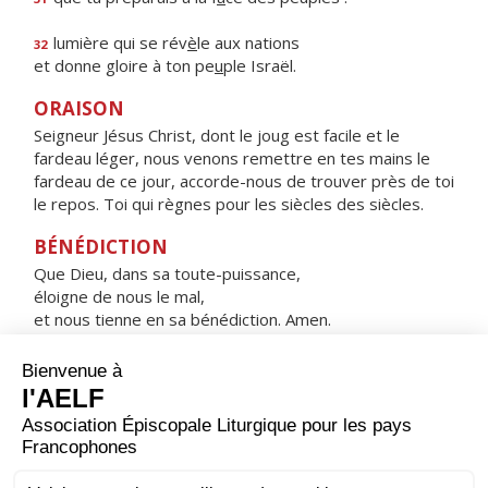
lumière qui se rév
è
le aux nations
32
et donne gloire à ton pe
u
ple Israël.
ORAISON
Seigneur Jésus Christ, dont le joug est facile et le
fardeau léger, nous venons remettre en tes mains le
fardeau de ce jour, accorde-nous de trouver près de toi
le repos. Toi qui règnes pour les siècles des siècles.
BÉNÉDICTION
Que Dieu, dans sa toute-puissance,
éloigne de nous le mal,
et nous tienne en sa bénédiction. Amen.
HYMNE : SOUS L'ABRI DE TA MISÉRICORDE
Sous l'abri de ta miséricorde,
nous nous réfugions, Sainte Mère de Dieu.
Ne méprise pas nos prières
quand nous sommes dans l'épreuve,
mais de tous les dangers