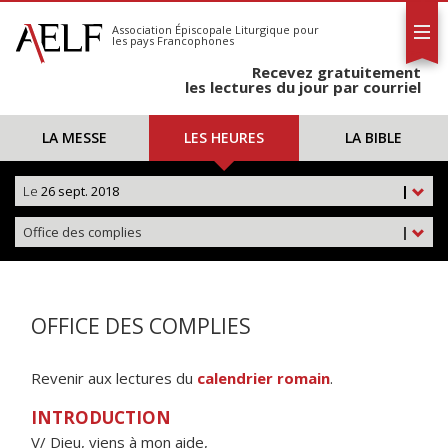
L'AELF
S'abonner
Association Épiscopale Liturgique
pour
les pays Francophones
Calendrier
Recevez gratuitement
Contact
les lectures du jour par courriel
LA MESSE
LES HEURES
LA BIBLE
Le
26 sept. 2018
|
Office des complies
|
OFFICE DES COMPLIES
Revenir aux lectures du
calendrier romain
.
INTRODUCTION
V/ Dieu, viens à mon aide,