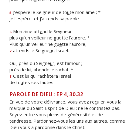
J’espère le Seigneur de to
u
te mon âme ; *
5
je l’espère, et j’att
e
nds sa parole.
Mon âme att
e
nd le Seigneur
6
plus qu’un veilleur ne gu
e
tte l’aurore. *
Plus qu’un veilleur ne gu
e
tte l’aurore,
attends le Seigne
u
r, Israël.
7
Oui, près du Seigne
u
r, est l’amour ;
près de lui, ab
o
nde le rachat. *
C’est lui qui rachèter
a
Israël
8
de to
u
tes ses fautes.
PAROLE DE DIEU : EP 4, 30.32
En vue de votre délivrance, vous avez reçu en vous la
marque du Saint-Esprit de Dieu : ne le contristez pas.
Soyez entre vous pleins de générosité et de
tendresse. Pardonnez-vous les uns aux autres, comme
Dieu vous a pardonné dans le Christ.