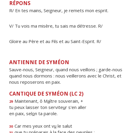
RÉPONS
R/ En tes mains, Seigneur, je remets mon esprit.
V/ Tu vois ma misère, tu sais ma détresse. R/
Gloire au Père et au Fils et au Saint-Esprit. R/
ANTIENNE DE SYMÉON
Sauve-nous, Seigneur, quand nous veillons ; garde-nous
quand nous dormons : nous veillerons avec le Christ, et
nous reposerons en paix.
CANTIQUE DE SYMÉON (LC 2)
Maintenant, ô M
a
ître souverain, +
29
tu peux laisser ton servite
u
r s'en aller
en paix, sel
o
n ta parole.
Car mes yeux ont v
u
le salut
30
que tu préparais à la f
a
ce des peuples :
31