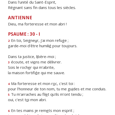
Dans l'unité du Saint-Esprit,
Régnant sans fin dans tous les siècles.
ANTIENNE
Dieu, ma forteresse et mon abri !
PSAUME : 30 - I
En toi, Seigne
u
r, j'ai mon refuge ;
2
garde-moi d'être humili
é
pour toujours.
Dans ta justice, l
i
bère-moi ;
écoute, et vi
e
ns me délivrer.
3
Sois le roch
e
r qui m'abrite,
la maison fortifi
é
e qui me sauve.
Ma forteresse et mon r
o
c, c'est toi :
4
pour l'honneur de ton nom, tu me gu
i
des et me conduis.
Tu m'arraches au fil
e
t qu'ils m'ont tendu ;
5
oui, c'est t
o
i mon abri.
En tes mains je rem
e
ts mon esprit ;
6