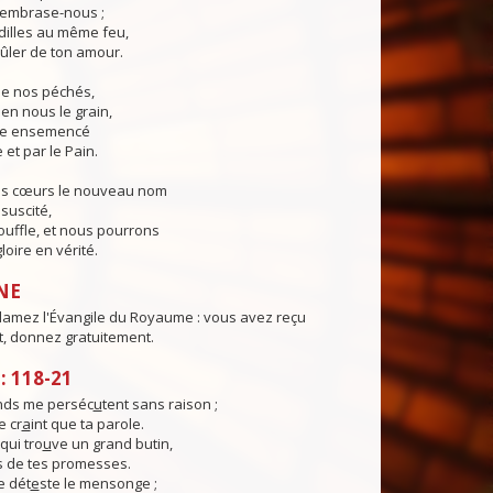
, embrase-nous ;
illes au même feu,
ûler de ton amour.
 de nos péchés,
en nous le grain,
ie ensemencé
 et par le Pain.
os cœurs le nouveau nom
suscité,
ouffle, et nous pourrons
loire en vérité.
NE
clamez l'Évangile du Royaume : vous avez reçu
t, donnez gratuitement.
 118-21
nds me perséc
u
tent sans raison ;
 cr
a
int que ta parole.
qui tro
u
ve un grand butin,
s de tes promesses.
e dét
e
ste le mensonge ;