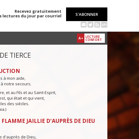
Recevez gratuitement
S'ABONNER
s lectures du jour par courriel
API
LECTURE
A+
CONFORT
 DE TIERCE
UCTION
ns à mon aide,
 à notre secours.
e, et au Fils et au Saint-Esprit,
st, qui était et qui vient,
cles des siècles.
ia.)
 FLAMME JAILLIE D'AUPRÈS DE DIEU
ie d'auprès de Dieu,