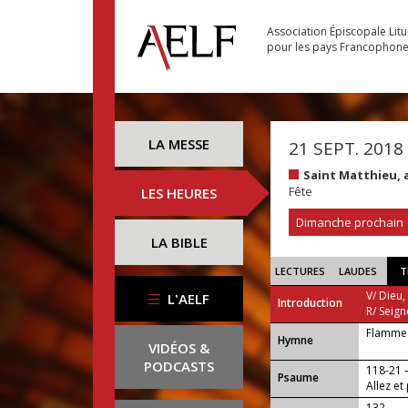
Association Épiscopale Lit
pour les pays Francophon
LA MESSE
21 SEPT. 2018
Saint Matthieu, 
Fête
LES HEURES
Dimanche prochain
LA BIBLE
LECTURES
LAUDES
T
V/ Dieu,
L'AELF
Introduction
R/ Seign
Flamme 
...
Hymne
VIDÉOS &
PODCASTS
118-21
Psaume
Allez e
gratuit
132