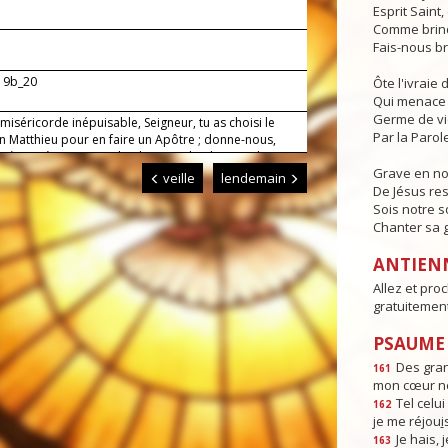
Esprit Saint
Comme brind
Fais-nous br
 19b_20
Ôte l'ivraie
Qui menace 
Germe de v
miséricorde inépuisable, Seigneur, tu as choisi le
Par la Parole
in Matthieu pour en faire un Apôtre ; donne-nous,
rière et à son exemple, de suivre le Christ et de nous
Grave en n
 à lui fermement. Lui qui règne.
veille
lendemain
De Jésus res
Sois notre s
Chanter sa g
ANTIEN
Allez et pro
gratuitemen
PSAUME :
Des gra
161
mon cœur ne
Tel celui 
162
je me réjou
i
Je hais, j
163