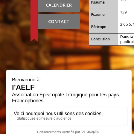
Psaume
CALENDRIER
139
Psaume
CONTACT
2 Co 5,
Péricope
Dans ta 
Conclusion
publica
par sa p
attacher