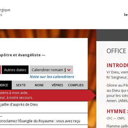
urgique
le
es
OFFICE
apôtre et évangéliste —
INTROD
Autres dates
Calendrier romain
|
V/ Dieu, vie
Note sur les calendriers
R/ Seigneur,
Gloire au Pèr
IERCE
SEXTE
NONE
VÊPRES
COMPLIES
au Dieu qui e
 viens à mon aide,
pour les siè
eur, à notre secours.
Amen. (Allélu
jaillie d'auprès de Dieu
HYMNE :
 —
CFC — CNPL
t proclamez l'Évangile du Royaume : vous avez reçu
ement, donnez gratuitement.
Flamme jaill