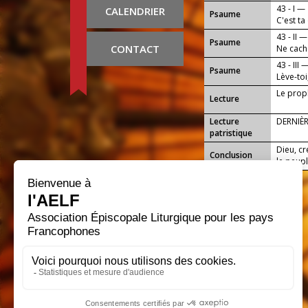
43 - I —
CALENDRIER
Psaume
C'est ta
43 - II —
Psaume
CONTACT
Ne cache
tient.
43 - III 
Psaume
Lève-toi
fin.
Le prop
Lecture
Lecture
DERNIÈ
patristique
Dieu, cr
Conclusion
le peupl