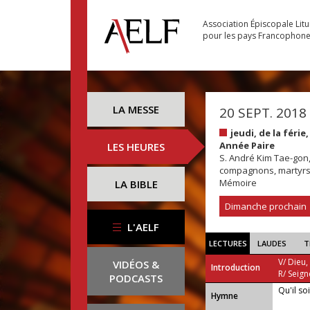
Association Épiscopale Lit
pour les pays Francophon
LA MESSE
20 SEPT. 2018
jeudi, de la fér
Année Paire
LES HEURES
S. André Kim Tae-gon,
compagnons, martyr
Mémoire
LA BIBLE
Dimanche prochain
L'AELF
LECTURES
LAUDES
T
V/ Dieu,
VIDÉOS &
Introduction
R/ Seign
PODCASTS
Qu'il so
...
Hymne