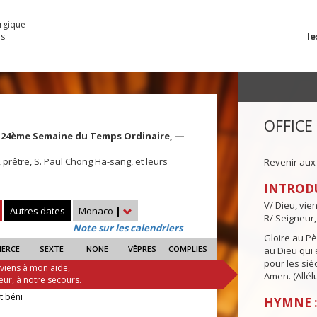
urgique
le
es
OFFICE
ie, 24ème Semaine du Temps Ordinaire, —
 prêtre, S. Paul Chong Ha-sang, et leurs
Revenir aux
s
INTROD
V/ Dieu, vie
Autres dates
Monaco
|
R/ Seigneur,
Note sur les calendriers
Gloire au Pèr
IERCE
SEXTE
NONE
VÊPRES
COMPLIES
au Dieu qui e
pour les siè
 viens à mon aide,
Amen. (Allélu
eur, à notre secours.
it béni
HYMNE :