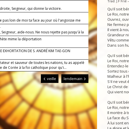
Trad. J.F Frié
 droite, Seigneur, qui donne la victoire.
Qu'il soit bén
Le Roi, notre
Ouvrez, ouv
 pas loin de moi ta face au jour où l'angoisse me
Ne fermez p
—
Il vient à no
, Seigneur, aide-nous. Ne nous rejette pas jusqu'à la
Grandeur ni
hète mime la déportation
Vêtu comme 
Dans son hum
RE EXHORTATION DE S. ANDRÉ KIM TAE-GON
Qu'il soit bén
Le Roi, notre
éateur et sauveur de toutes les nations, tu as appelé
Entendez-le 
e de Corée à la foi catholique pour qu'i...
Sortez tous d
Malheur à l
veille
lendemain
S'il ne veut 
Le Christ de
Qui vient no
Qu'il soit bén
Le Roi, notre
Il montre à 
La face du S
À lui sont e
La gloire et 