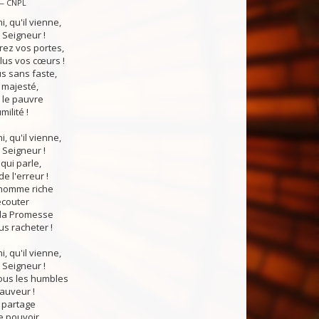
 — CNPL
i, qu'il vienne,
 Seigneur !
rez vos portes,
lus vos cœurs !
us sans faste,
 majesté,
le pauvre
ilité !
i, qu'il vienne,
 Seigneur !
qui parle,
e l'erreur !
'homme riche
écouter
 la Promesse
us racheter !
i, qu'il vienne,
 Seigneur !
tous les humbles
auveur !
n partage
le pouvoir,