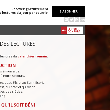
Recevez gratuitement
S'ABONNER
s lectures du jour par courriel
API
LECTURE
A+
CONFORT
 DES LECTURES
 lectures du
calendrier romain
.
UCTION
ns à mon aide,
 à notre secours.
e, et au Fils et au Saint-Esprit,
st, qui était et qui vient,
cles des siècles.
ia.)
 QU'IL SOIT BÉNI